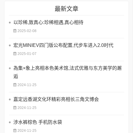
最新文章
以珍稀,致真心:珍稀相遇,真心相待
2025-02-08
宏光MINIEV四门版公布配置,代步车进入2.0时代
2025-01-07
為集×象上亮相本色美术馆,法式优雅与东方美学的邂
逅
2024-11-25
嘉定远香湖文化环精彩亮相长三角文博会
2024-11-25
涉水裤棕色 手机防水袋
2024-11-25