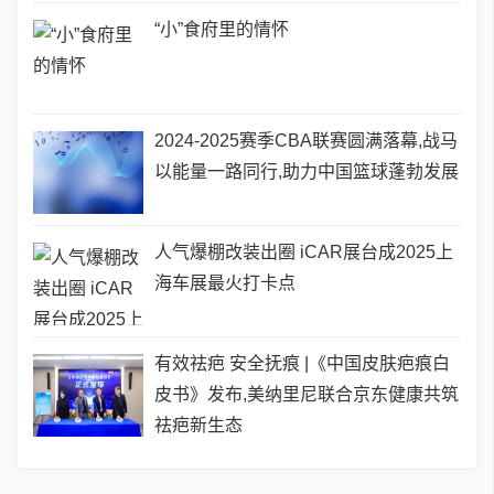
“小”食府里的情怀
2024-2025赛季CBA联赛圆满落幕,战马
以能量一路同行,助力中国篮球蓬勃发展
人气爆棚改装出圈 iCAR展台成2025上
海车展最火打卡点
有效祛疤 安全抚痕 |《中国皮肤疤痕白
皮书》发布,美纳里尼联合京东健康共筑
祛疤新生态