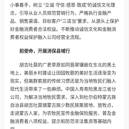
小事着手，树立 “立诚·守信·感恩·致成”的诚信文化理
念，引导从业人员规范营销行为，严格执行金融产
品、销售渠道、目标客户“三适当”要求，从源头上保护
好金融消费者合法权益。不断推动诚信文化和金融消
费者权益保护融入公司经营全流程。
担使命，开展消保县域行
胡吉吐莫的广袤草原如同翡翠镶嵌在东北的黑土
地上，美丽乡村建设让田园牧歌的美好生活逐渐变为
现实，但离群索居的传统习惯还是为当地牧民们融入
现代生活带来了一些麻烦。中国人寿寿险黑龙江省分
公司，为解决当地牧民需求，深入到杜尔伯特蒙古族
自治县胡吉吐莫镇蒙古族少数民族聚居地、放牧点，
走进蒙古人家，为农牧民宣传金融保险服务、普及金
融消费者八项权益、提示和防范非法集资等基础内