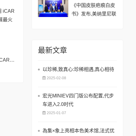
《中国皮肤疤痕白皮
书》发布,美纳里尼联
合京东健康共筑祛疤
新生态
最新文章
人气爆棚改装出圈 iCAR展台成2025上海车展最火打卡点
以珍稀,致真心:珍稀相遇,真心相待
2025-02-08
宏光MINIEV四门版公布配置,代步
车进入2.0时代
2025-01-07
為集×象上亮相本色美术馆,法式优