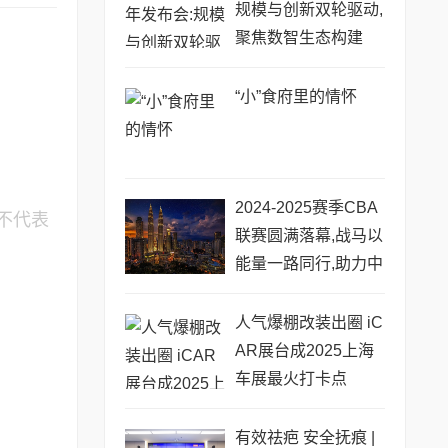
规模与创新双轮驱动,
聚焦数智生态构建
“小”食府里的情怀
2024-2025赛季CBA
不代表
联赛圆满落幕,战马以
能量一路同行,助力中
国篮球蓬勃发展
人气爆棚改装出圈 iC
AR展台成2025上海
车展最火打卡点
有效祛疤 安全抚痕 |