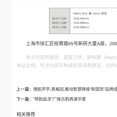
上海市徐汇区桂箐路65号新研大厦A座，200233电
本文内容转载自：晨报之声，原标题《Matr
本站立场。所涉内容不构成投资消费建议，仅供
上一篇：
德航声学-真格因,推动智慧降噪“新国货”品牌
下一篇：
”琴韵盐渎”广陵古韵再谱华章
相关推荐