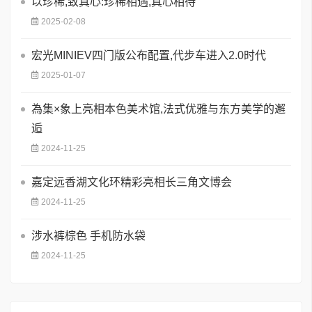
以珍稀,致真心:珍稀相遇,真心相待
2025-02-08
宏光MINIEV四门版公布配置,代步车进入2.0时代
2025-01-07
為集×象上亮相本色美术馆,法式优雅与东方美学的邂
逅
2024-11-25
嘉定远香湖文化环精彩亮相长三角文博会
2024-11-25
涉水裤棕色 手机防水袋
2024-11-25