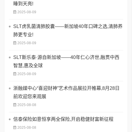
睡到天亮!
2025-08-09
SLT虎乳菌清肺胶囊——新加坡40年口碑之选,清肺养
肺更专业!
2025-08-09
SLT斯乐泰·源自新加坡——40年仁心济世,融贯中西
智慧,惠及全球
2025-08-09
浙融媒中心“喜迎财神”艺术作品展拉开帷幕,8月28日
前欢迎您来观展
2025-08-08
信泰保险如意恒享两全保险,开启稳健财富新征程
2025-08-08