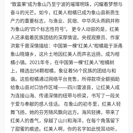
“致富果”成为象山乃至宁波的璀璨明珠，闪耀着梦想与
奋斗的光芒。如今，红美人柑橘已成为象山县新质生
产力的重要标志，与渔业、民宿、中华凤头燕鸥并称
为象山的“四个标志性符号”。 更令人动容的是，红美
人还承载着民族团结的深厚情谊。央视观察员、作家
洪紫千曾深情描绘：中国第一棵“红美人”柑橘栽于浙甬
象山晓塘乡，这片土地因红美人而声名远扬，成为柑
橘小镇。2021年冬，在中国第一棵“红美人”柑橘树
上，精选出56颗柑橘，象征着56个民族的团结与和
谐。这些柑橘通过网络平台竞售，所得款项全额捐助
给象山县对口协作区域——四川雷波县，让红美人成
为连接山海、传递深情的纽带与桥梁，书写了一段关
于爱与奉献的感人佳话。 在象山的初冬里，红美人轻
舞飞扬，她的芬芳随风飘向远方。海风轻拂，带来了
红美人的香气，穿越了山川和海洋，在每个角落留下
了甜蜜的痕迹。红美人啊，你的名字如此悦耳动听，