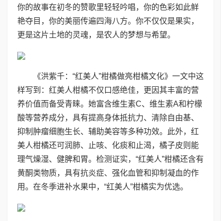
你的故事在初冬的赞歌里轻轻吟唱，你的色彩如此鲜
艳夺目，你的美丽传遍四海八方。你不仅仅是果实，
更是这片土地的灵魂，是农人的梦想与希望。
《洪紫千：“红美人”柑橘做亮柑橘文化》一文中这
样写到：红美人柑橘不仅口感绝佳，更因其丰富的营
养价值而备受青睐。她富含维生素C、维生素A和柠檬
酸等营养成分，具有提高身体抵抗力、清除自由基、
抑制肿瘤细胞生长、辅助美容等多种功效。此外，红
美人柑橘还可润肺、止咳、化痰和止渴，橘子皮则能
理气燥湿、健脾和胃。检测证实，“红美人”柑橘还含有
黄酮类物质，具有抗炎症、强化血管和抑制凝血的作
用。在冬季进补水果中，“红美人”柑橘实为优选。