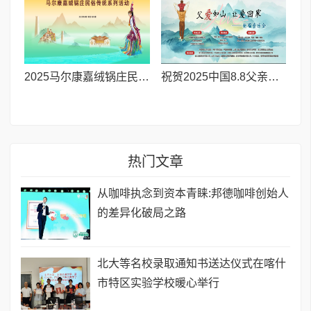
2025马尔康嘉绒锅庄民俗传统系列活动拉开帷幕 千人多民族锅庄巡游点燃“幸福锅庄城”
祝贺2025中国8.8父亲节“孝行天下家风传承”论坛暨祈福音乐会圆满成功
热门文章
从咖啡执念到资本青睐:邦德咖啡创始人
的差异化破局之路
北大等名校录取通知书送达仪式在喀什
市特区实验学校暖心举行