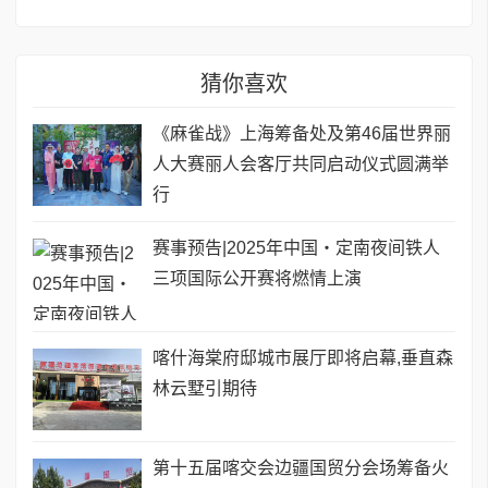
猜你喜欢
《麻雀战》上海筹备处及第46届世界丽
人大赛丽人会客厅共同启动仪式圆满举
行
赛事预告|2025年中国・定南夜间铁人
三项国际公开赛将燃情上演
喀什海棠府邸城市展厅即将启幕,垂直森
林云墅引期待
第十五届喀交会边疆国贸分会场筹备火