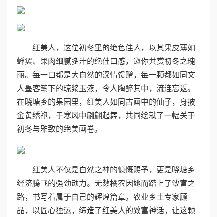
红美人，这位初冬里的绝色佳人，以其果皮薄如
蝉翼、果肉细腻多汁的绝佳口感，邀你共赏初冬之瑰
丽。每一口都是大自然的深情馈赠，每一颗都如同文
人墨客笔下的琼浆玉液，令人陶醉其中，流连忘返。
在晓塘乡的果园里，红美人如同古画中的仙子，身披
金黄绣袍，于寒风中翩翩起舞，共同绘就了一幅关于
初冬与雅致的绝美画卷。
红美人不仅是自然之神的慷慨赐予，更是晓塘乡
经济腾飞的强劲动力。无数橘农因她而踏上了致富之
路，书写着属于自己的辉煌篇章。农业乡土专家顾
品，以匠心独运，缔造了红美人的致富神话，让这颗