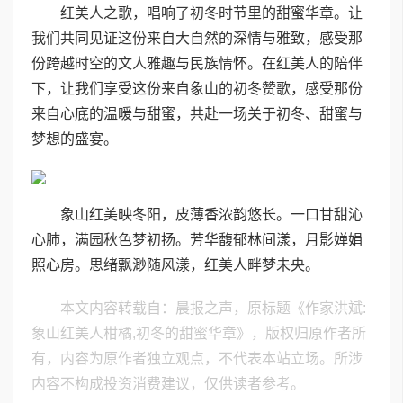
红美人之歌，唱响了初冬时节里的甜蜜华章。让
我们共同见证这份来自大自然的深情与雅致，感受那
份跨越时空的文人雅趣与民族情怀。在红美人的陪伴
下，让我们享受这份来自象山的初冬赞歌，感受那份
来自心底的温暖与甜蜜，共赴一场关于初冬、甜蜜与
梦想的盛宴。
象山红美映冬阳，皮薄香浓韵悠长。一口甘甜沁
心肺，满园秋色梦初扬。芳华馥郁林间漾，月影婵娟
照心房。思绪飘渺随风漾，红美人畔梦未央。
本文内容转载自：晨报之声，原标题《作家洪斌:
象山红美人柑橘,初冬的甜蜜华章》，版权归原作者所
有，内容为原作者独立观点，不代表本站立场。所涉
内容不构成投资消费建议，仅供读者参考。