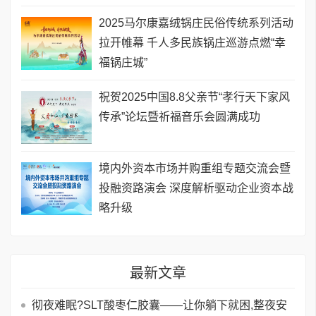
2025马尔康嘉绒锅庄民俗传统系列活动
拉开帷幕 千人多民族锅庄巡游点燃“幸
福锅庄城”
祝贺2025中国8.8父亲节“孝行天下家风
传承”论坛暨祈福音乐会圆满成功
境内外资本市场并购重组专题交流会暨
投融资路演会 深度解析驱动企业资本战
略升级
最新文章
彻夜难眠?SLT酸枣仁胶囊——让你躺下就困,整夜安