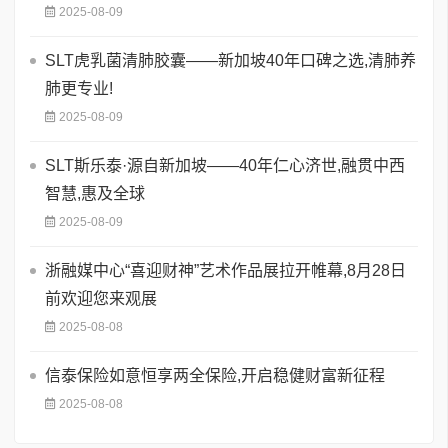
2025-08-09
SLT虎乳菌清肺胶囊——新加坡40年口碑之选,清肺养
肺更专业!
2025-08-09
SLT斯乐泰·源自新加坡——40年仁心济世,融贯中西
智慧,惠及全球
2025-08-09
浙融媒中心“喜迎财神”艺术作品展拉开帷幕,8月28日
前欢迎您来观展
2025-08-08
信泰保险如意恒享两全保险,开启稳健财富新征程
2025-08-08