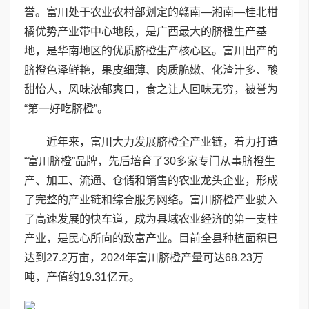
誉。富川处于农业农村部划定的赣南—湘南—桂北柑
橘优势产业带中心地段，是广西最大的脐橙生产基
地，是华南地区的优质脐橙生产核心区。富川出产的
脐橙色泽鲜艳，果皮细薄、肉质脆嫩、化渣汁多、酸
甜怡人，风味浓郁爽口，食之让人回味无穷，被誉为
“第一好吃脐橙”。
近年来，富川大力发展脐橙全产业链，着力打造
“富川脐橙”品牌，先后培育了30多家专门从事脐橙生
产、加工、流通、仓储和销售的农业龙头企业，形成
了完整的产业链和综合服务网络。富川脐橙产业驶入
了高速发展的快车道，成为县域农业经济的第一支柱
产业，是民心所向的致富产业。目前全县种植面积已
达到27.2万亩，2024年富川脐橙产量可达68.23万
吨，产值约19.31亿元。