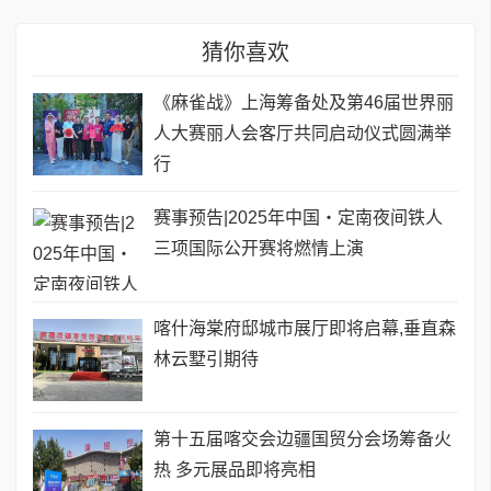
猜你喜欢
《麻雀战》上海筹备处及第46届世界丽
人大赛丽人会客厅共同启动仪式圆满举
行
赛事预告|2025年中国・定南夜间铁人
三项国际公开赛将燃情上演
喀什海棠府邸城市展厅即将启幕,垂直森
林云墅引期待
第十五届喀交会边疆国贸分会场筹备火
热 多元展品即将亮相