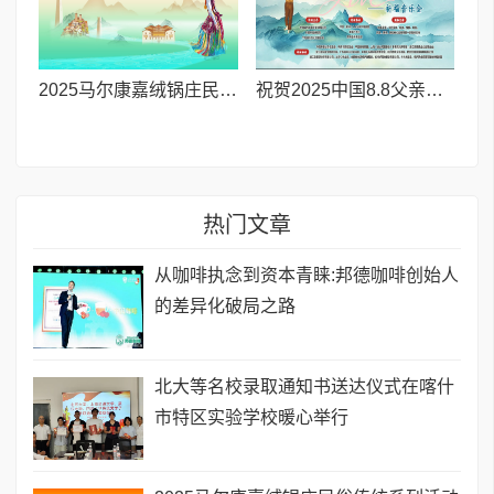
2025马尔康嘉绒锅庄民俗传统系列活动拉开帷幕 千人多民族锅庄巡游点燃“幸福锅庄城”
祝贺2025中国8.8父亲节“孝行天下家风传承”论坛暨祈福音乐会圆满成功
热门文章
从咖啡执念到资本青睐:邦德咖啡创始人
的差异化破局之路
北大等名校录取通知书送达仪式在喀什
市特区实验学校暖心举行