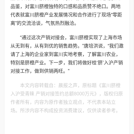
品鉴，对富川脐橙独特的口感和品质赞不绝口。两地
代表就富川脐橙产业发展情况和合作进行了现场“零距
离”的交流洽谈，气氛热烈融洽。
“通过这次产销对接会，富川脐橙实现了上海市场
从无到有，从有到优的销售趋势。”唐培洪说，“我们邀
请了上海的企业家到富川实地考察，了解富川农业，
特别是脐橙产业。下一步，我们将做好桂‘脐’入沪产销
对接工作，做到供销两旺。”
本文内容转载自：晨报之声，原标题《富川脐橙
入沪受青睐 产销对接签约总额8000万元》，版权归原
作者所有，内容为原作者独立观点，不代表本站立
场。所涉内容不构成投资消费建议，仅供读者参考。