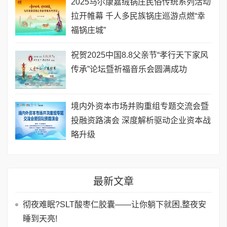
2025马尔康嘉绒锅庄民俗传统系列活动
拉开帷幕 千人多民族锅庄巡游点燃“幸
福锅庄城”
祝贺2025中国8.8父亲节“孝行天下家风
传承”论坛暨祈福音乐会圆满成功
境内外资本市场并购重组专题交流会暨
投融资路演会 深度解析驱动企业资本战
略升级
最新文章
彻夜难眠?SLT酸枣仁胶囊——让你躺下就困,整夜安
睡到天亮!