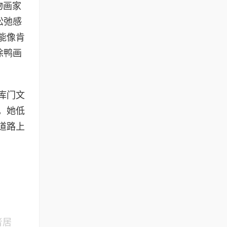
物画家
松弛感
能像肯
涂鸭画
库门文
，她低
道路上
者居