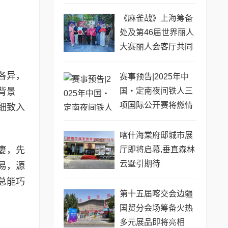
《麻雀战》上海筹备
处及第46届世界丽人
大赛丽人会客厅共同
启动仪式圆满举行
各异，
赛事预告|2025年中
国・定南夜间铁人三
背景
项国际公开赛将燃情
细致入
上演
喀什海棠府邸城市展
妻，先
厅即将启幕,垂直森林
云墅引期待
易，源
总能巧
第十五届喀交会边疆
国贸分会场筹备火热
多元展品即将亮相