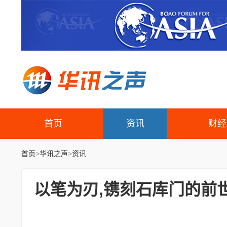
首页
资讯
财经
首页
>
华讯之声
>
资讯
以笔为刃,镌刻石库门的前