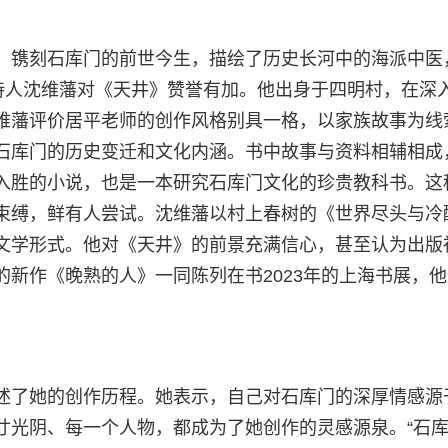
，镌刻石库门的前世今生，描绘了历史长河中的海派中医
主持人沈维藩对《天井》赞誉有加。他出身于四明村，在深
维藩评价居平老师的创作风格别具一格，以家族故事为线
石库门的历史变迁和文化内涵。书中故事与资料相辅相成
入胜的小说，也是一本研究石库门文化的珍贵教科书。这
束缚，鲜有人尝试。沈维藩以村上春树的《世界尽头与冷
文学形式。他对《天井》的前景充满信心，甚至认为出版
新作《晚熟的人》一同陈列在书2023年的上海书展，
述了她的创作历程。她表示，自己对石库门的深厚情感源
寸光阴、每一个人物，都成为了她创作的灵感源泉。“石