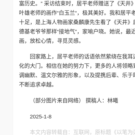
富历史。” 采访结束时，居平老师赠送了《天井
叶雄老师的画作“白玉兰“，极其美好。我和居
十足，是上海人物画家桑麟康先生看了《天井》
德基老爷爷那样“接地气”，家喻户晓。她说，
画，放松心情，寻觅灵感。
回家路上，居平老师的话语依然萦绕在我耳
化的大门。相信在她的努力下，更多的人将领略
调幽默、温文尔雅的形象，以及提携后辈、乐于
不断追求卓越。
（部分图片来自网络） 撰稿人：林曦
2025-1-8
本文内容转载自：互联网，原标题《以笔为刃