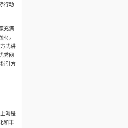
际行动
家充满
题材，
的方式讲
优秀网
们指引方
“上海是
化和丰