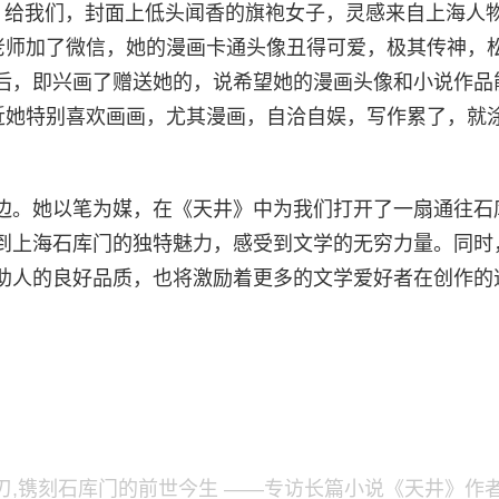
》给我们，封面上低头闻香的旗袍女子，灵感来自上海人
平老师加了微信，她的漫画卡通头像丑得可爱，极其传神，
后，即兴画了赠送她的，说希望她的漫画头像和小说作品
最近她特别喜欢画画，尤其漫画，自洽自娱，写作累了，就
边。她以笔为媒，在《天井》中为我们打开了一扇通往石
到上海石库门的独特魅力，感受到文学的无穷力量。同时
助人的良好品质，也将激励着更多的文学爱好者在创作的
,镌刻石库门的前世今生 ——专访长篇小说《天井》作