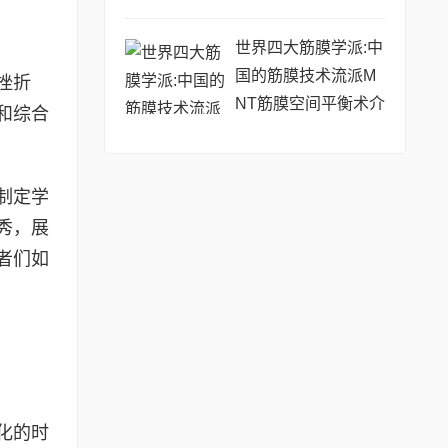
世界四大筋膜学派:中
国的筋膜技术流派M
挫折
NT筋膜空间平衡术介
和综合
绍
制定学
秀，展
者们如
化的时