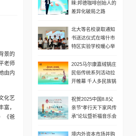
睐:邦德咖啡创始人的
差异化破局之路
北大等名校录取通知
书送达仪式在喀什市
特区实验学校暖心举
背景的
行
平老师
2025马尔康嘉绒锅庄
她由内
民俗传统系列活动拉
开帷幕 千人多民族锅
庄巡游点燃“幸福锅庄
文化艺
城”
祝贺2025中国8.8父
丰富，
亲节“孝行天下家风传
承”论坛暨祈福音乐会
）《爸
圆满成功
境内外资本市场并购