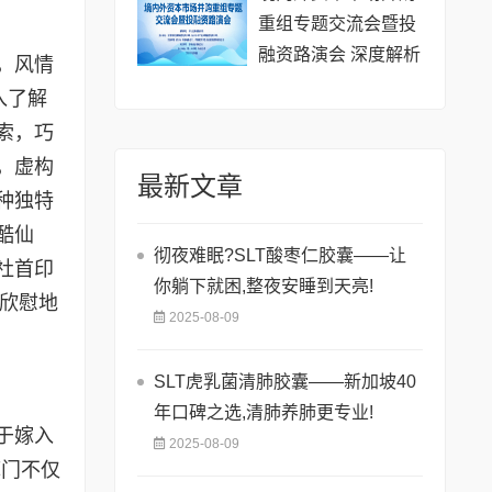
重组专题交流会暨投
融资路演会 深度解析
，风情
驱动企业资本战略升
入了解
级
索，巧
，虚构
最新文章
种独特
酷仙
彻夜难眠?SLT酸枣仁胶囊——让
社首印
你躺下就困,整夜安睡到天亮!
他欣慰地
2025-08-09
SLT虎乳菌清肺胶囊——新加坡40
年口碑之选,清肺养肺更专业!
于嫁入
2025-08-09
库门不仅