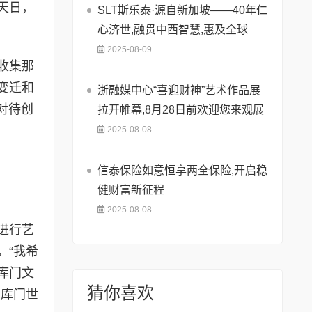
天日，
SLT斯乐泰·源自新加坡——40年仁
心济世,融贯中西智慧,惠及全球
2025-08-09
收集那
变迁和
浙融媒中心“喜迎财神”艺术作品展
对待创
拉开帷幕,8月28日前欢迎您来观展
2025-08-08
信泰保险如意恒享两全保险,开启稳
健财富新征程
2025-08-08
进行艺
。“我希
库门文
猜你喜欢
石库门世