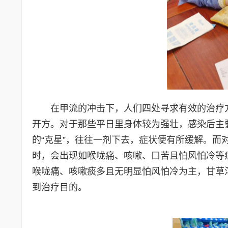
在甲流的冲击下，人们四处寻求有效的治疗
开方。对于那些平日里身体较为强壮，感染后主
的“克星”，往往一剂下去，症状便有所缓解。
时，会出现如喉咙痛、咳嗽、口苦且怕风怕冷等
喉咙痛、咳嗽痰多且无明显怕风怕冷为主，甘草
到治疗目的。