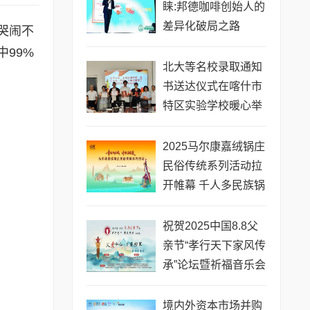
睐:邦德咖啡创始人的
差异化破局之路
哭闹不
99%
北大等名校录取通知
书送达仪式在喀什市
特区实验学校暖心举
行
2025马尔康嘉绒锅庄
民俗传统系列活动拉
开帷幕 千人多民族锅
庄巡游点燃“幸福锅庄
城”
祝贺2025中国8.8父
亲节“孝行天下家风传
承”论坛暨祈福音乐会
圆满成功
境内外资本市场并购