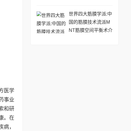
世界四大筋膜学派:中
国的筋膜技术流派M
NT筋膜空间平衡术介
绍
方医学
药事业
索和研
康。在
疾病，