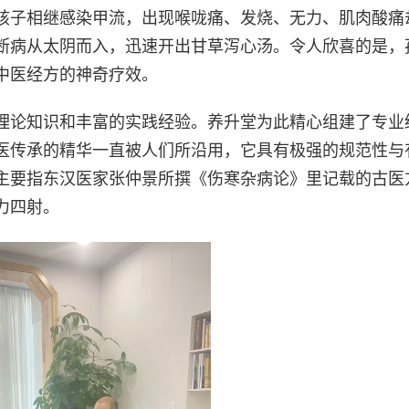
孩子相继感染甲流，出现喉咙痛、发烧、无力、肌肉酸痛
断病从太阴而入，迅速开出甘草泻心汤。令人欣喜的是，
中医经方的神奇疗效。
理论知识和丰富的实践经验。养升堂为此精心组建了专业
医传承的精华一直被人们所沿用，它具有极强的规范性与
主要指东汉医家张仲景所撰《伤寒杂病论》里记载的古医
力四射。