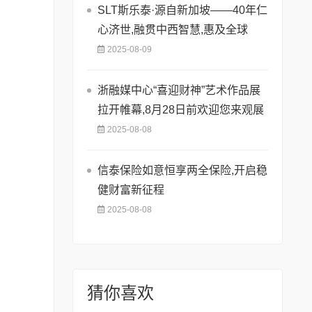
SLT斯乐泰·源自新加坡——40年仁
心济世,融贯中西智慧,惠及全球
2025-08-09
浙融媒中心“喜迎财神”艺术作品展
拉开帷幕,8月28日前欢迎您来观展
2025-08-08
信泰保险如意恒享两全保险,开启稳
健财富新征程
2025-08-08
猜你喜欢