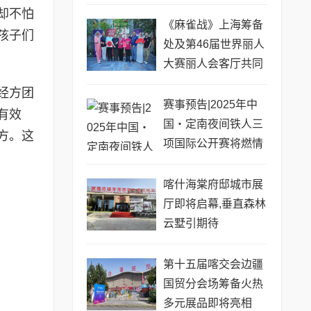
却不怕
《麻雀战》上海筹备
孩子们
处及第46届世界丽人
大赛丽人会客厅共同
启动仪式圆满举行
经方团
赛事预告|2025年中
有效
国・定南夜间铁人三
方。这
项国际公开赛将燃情
上演
喀什海棠府邸城市展
厅即将启幕,垂直森林
云墅引期待
第十五届喀交会边疆
国贸分会场筹备火热
多元展品即将亮相