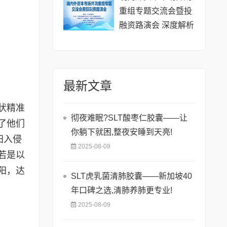
重组专题交流会暨投
融资路演会 深度解析
驱动企业资本战略升
级
最新文章
状精准
彻夜难眠?SLT酸枣仁胶囊——让
了他们
你躺下就困,整夜安睡到天亮!
阳入侵
2025-08-09
若是以
阳，达
SLT虎乳菌清肺胶囊——新加坡40
年口碑之选,清肺养肺更专业!
2025-08-09