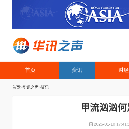
首页
资讯
财经
首页
>
华讯之声
>
资讯
甲流汹汹何
2025-01-10 17:41: