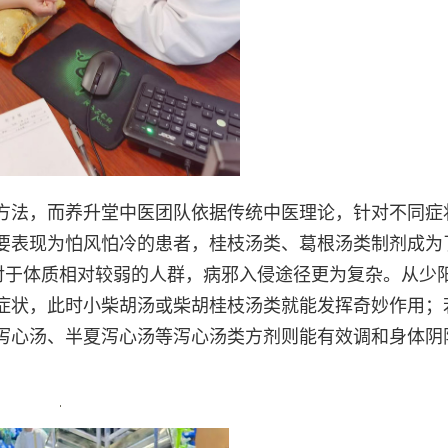
方法，而养升堂中医团队依据传统中医理论，针对不同症
要表现为怕风怕冷的患者，桂枝汤类、葛根汤类制剂成为
而对于体质相对较弱的人群，病邪入侵途径更为复杂。从少
症状，此时小柴胡汤或柴胡桂枝汤类就能发挥奇妙作用；
泻心汤、半夏泻心汤等泻心汤类方剂则能有效调和身体阴