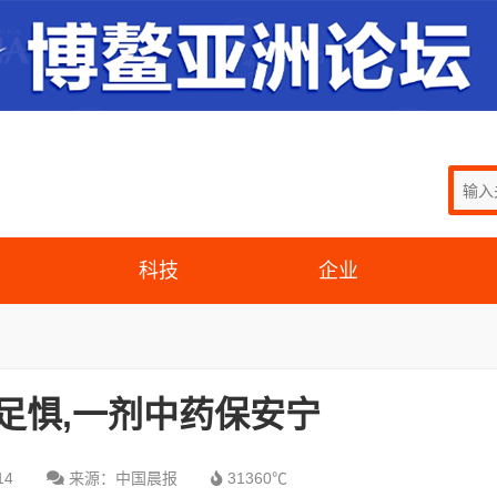
科技
企业
足惧,一剂中药保安宁
14
来源：中国晨报
31360℃