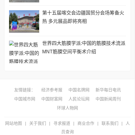
第十五届喀交会边疆国贸分会场筹备火
热 多元展品即将亮相
世界四大筋膜学派:中国的筋膜技术流派
MNT筋膜空间平衡术介绍
友情链接：
经济参考报
中国名牌网
新华每日电讯
中国城市网
中国财富网
人民论坛网
中国新闻周刊
环球人物网
网站地图
|
关于我们
|
寻求报道
|
商业合作
|
联系我们
|
人
员查询