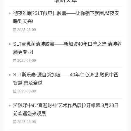
彻夜难眠?SLT酸枣仁胶囊——让你躺下就困,整夜安
睡到天亮!
2025-08-09
SLT虎乳菌清肺胶囊——新加坡40年口碑之选,清肺养
肺更专业!
2025-08-09
SLT斯乐泰·源自新加坡——40年仁心济世,融贯中西
智慧,惠及全球
2025-08-09
浙融媒中心“喜迎财神”艺术作品展拉开帷幕,8月28日
前欢迎您来观展
2025-08-08