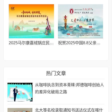
2025马尔康嘉绒锅庄民俗传统系列活动拉开帷幕 千人多民族锅庄巡游点燃“幸福锅庄城”
祝贺2025中国8.8父亲节“孝行天下家风传承”论坛暨祈福音乐会圆满成功
热门文章
从咖啡执念到资本青睐:邦德咖啡创始人
的差异化破局之路
北大等名校录取通知书送达仪式在喀什