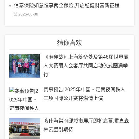
信泰保险如意恒享两全保险,开启稳健财富新征程
2025-08-08
猜你喜欢
《麻雀战》上海筹备处及第46届世界丽
人大赛丽人会客厅共同启动仪式圆满举
行
赛事预告|2025年中国・定南夜间铁人
三项国际公开赛将燃情上演
喀什海棠府邸城市展厅即将启幕,垂直森
林云墅引期待