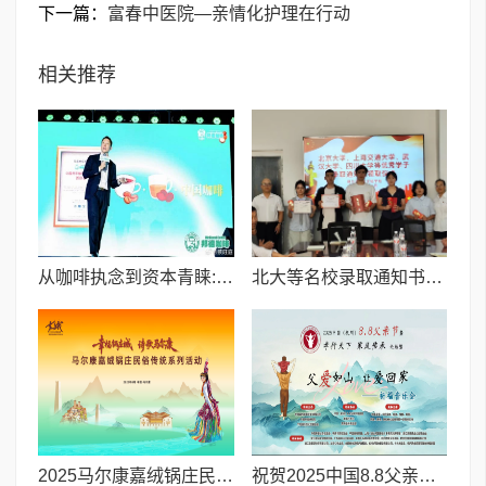
下一篇：
富春中医院—亲情化护理在行动
相关推荐
从咖啡执念到资本青睐:邦德咖啡创始人的差异化破局之路
北大等名校录取通知书送达仪式在喀什市特区实验学校暖心举行
2025马尔康嘉绒锅庄民俗传统系列活动拉开帷幕 千人多民族锅庄巡游点燃“幸福锅庄城”
祝贺2025中国8.8父亲节“孝行天下家风传承”论坛暨祈福音乐会圆满成功