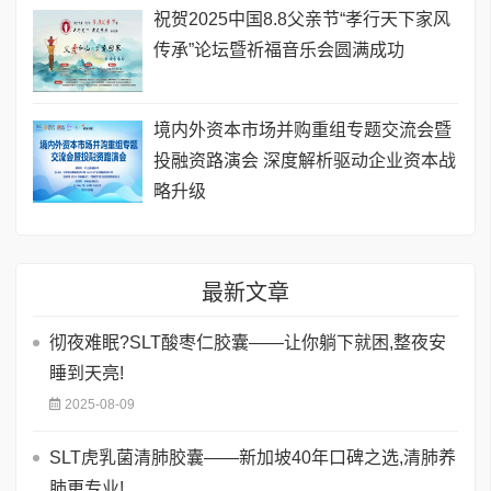
祝贺2025中国8.8父亲节“孝行天下家风
传承”论坛暨祈福音乐会圆满成功
境内外资本市场并购重组专题交流会暨
投融资路演会 深度解析驱动企业资本战
略升级
最新文章
彻夜难眠?SLT酸枣仁胶囊——让你躺下就困,整夜安
睡到天亮!
2025-08-09
SLT虎乳菌清肺胶囊——新加坡40年口碑之选,清肺养
肺更专业!