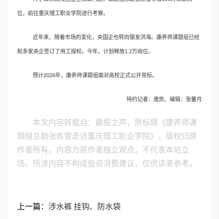
位，前往重庆理工职业学院进行考察。
近年来、随着市场的变化，央国企也转向银发洪海。康养师课题组已经
和多家央企签订了用工授权。今年，计划释放1.2万岗位。
预计2026年，康养师课题组面对高校正式公开竞标。
特约记者：唐凯、编辑：张馨月
本文内容转载自：晨报之声，原标题《康养师课
题组总助张炼雪走访重庆理工职业学院》，版权归原
作者所有，内容为原作者独立观点，不代表本站立
场。所涉内容不构成投资消费建议，仅供读者参考。
上一篇：
涉水裤 挂钩、防水袋