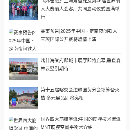
《麻雀战》上海筹备处及第46届世界丽
人大赛丽人会客厅共同启动仪式圆满举
行
赛事预告|2025年中国・定南夜间铁人
三项国际公开赛将燃情上演
喀什海棠府邸城市展厅即将启幕,垂直森
林云墅引期待
第十五届喀交会边疆国贸分会场筹备火
热 多元展品即将亮相
世界四大筋膜学派:中国的筋膜技术流派
MNT筋膜空间平衡术介绍