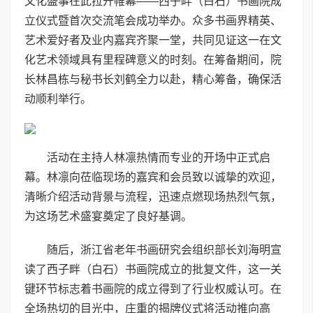
文化盛事在此拉开帷幕——西子畔（白石）书画院成
立仪式暨首次交流笔会成功举办。众多书画界精英、
艺术爱好者及业内嘉宾齐聚一堂，共同见证这一在文
化艺术领域具有里程碑意义的时刻。在筹备期间，院
长林昌栋与秘书长刘鹤全力以赴，精心筹备，确保活
动顺利举行。
活动在主持人林凛热情而专业的开场中正式启
幕。林凛向莅临现场的嘉宾和会员致以诚挚的欢迎，
清晰介绍活动背景与流程，迅速点燃现场热烈气氛，
为这场艺术盛宴奠定了良好基调。
随后，浙江省老年书画研究会组织部长刘海明宣
读了西子畔（白石）书画院成立的批复文件，这一关
键环节标志着书画院的成立得到了行业权威认可。在
全场热切的目光中，庄重的揭牌仪式将活动推向高