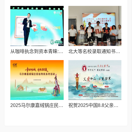
从咖啡执念到资本青睐:邦德咖啡创始人的差异化破局之路
北大等名校录取通知书送达仪式在喀什市特区实验学校暖心举行
2025马尔康嘉绒锅庄民俗传统系列活动拉开帷幕 千人多民族锅庄巡游点燃“幸福锅庄城”
祝贺2025中国8.8父亲节“孝行天下家风传承”论坛暨祈福音乐会圆满成功