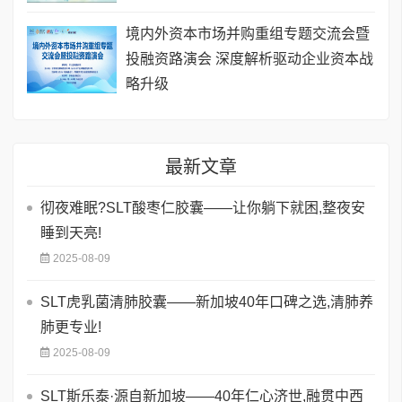
境内外资本市场并购重组专题交流会暨
投融资路演会 深度解析驱动企业资本战
略升级
最新文章
彻夜难眠?SLT酸枣仁胶囊——让你躺下就困,整夜安
睡到天亮!
2025-08-09
SLT虎乳菌清肺胶囊——新加坡40年口碑之选,清肺养
肺更专业!
2025-08-09
SLT斯乐泰·源自新加坡——40年仁心济世,融贯中西