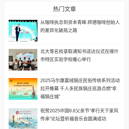
热门文章
从咖啡执念到资本青睐:邦德咖啡创始人
的差异化破局之路
北大等名校录取通知书送达仪式在喀什
市特区实验学校暖心举行
2025马尔康嘉绒锅庄民俗传统系列活动
拉开帷幕 千人多民族锅庄巡游点燃“幸
福锅庄城”
祝贺2025中国8.8父亲节“孝行天下家风
传承”论坛暨祈福音乐会圆满成功