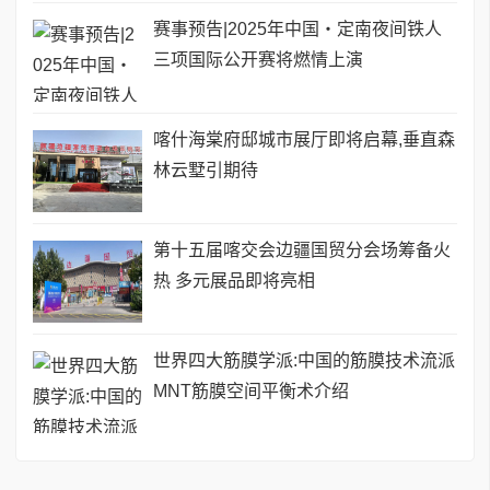
赛事预告|2025年中国・定南夜间铁人
三项国际公开赛将燃情上演
喀什海棠府邸城市展厅即将启幕,垂直森
林云墅引期待
第十五届喀交会边疆国贸分会场筹备火
热 多元展品即将亮相
世界四大筋膜学派:中国的筋膜技术流派
MNT筋膜空间平衡术介绍