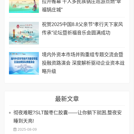
拉开帷幕 千人多民族锅庄巡游点燃“幸
福锅庄城”
祝贺2025中国8.8父亲节“孝行天下家风
传承”论坛暨祈福音乐会圆满成功
境内外资本市场并购重组专题交流会暨
投融资路演会 深度解析驱动企业资本战
略升级
最新文章
彻夜难眠?SLT酸枣仁胶囊——让你躺下就困,整夜安
睡到天亮!
2025-08-09