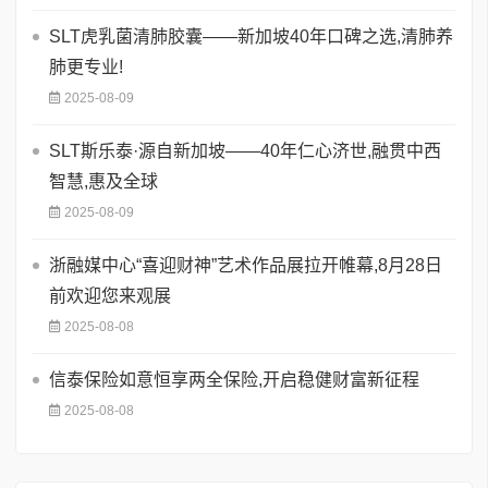
SLT虎乳菌清肺胶囊——新加坡40年口碑之选,清肺养
肺更专业!
2025-08-09
SLT斯乐泰·源自新加坡——40年仁心济世,融贯中西
智慧,惠及全球
2025-08-09
浙融媒中心“喜迎财神”艺术作品展拉开帷幕,8月28日
前欢迎您来观展
2025-08-08
信泰保险如意恒享两全保险,开启稳健财富新征程
2025-08-08