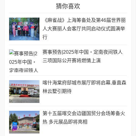
猜你喜欢
《麻雀战》上海筹备处及第46届世界丽
人大赛丽人会客厅共同启动仪式圆满举
行
赛事预告|2025年中国・定南夜间铁人
三项国际公开赛将燃情上演
喀什海棠府邸城市展厅即将启幕,垂直森
林云墅引期待
第十五届喀交会边疆国贸分会场筹备火
热 多元展品即将亮相