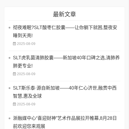
最新文章
彻夜难眠?SLT酸枣仁胶囊——让你躺下就困,整夜安
睡到天亮!
2025-08-09
SLT虎乳菌清肺胶囊——新加坡40年口碑之选,清肺养
肺更专业!
2025-08-09
SLT斯乐泰·源自新加坡——40年仁心济世,融贯中西
智慧,惠及全球
2025-08-09
浙融媒中心“喜迎财神”艺术作品展拉开帷幕,8月28日
前欢迎您来观展