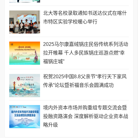
北大等名校录取通知书送达仪式在喀什
市特区实验学校暖心举行
2025马尔康嘉绒锅庄民俗传统系列活动
拉开帷幕 千人多民族锅庄巡游点燃“幸
福锅庄城”
祝贺2025中国8.8父亲节“孝行天下家风
传承”论坛暨祈福音乐会圆满成功
境内外资本市场并购重组专题交流会暨
投融资路演会 深度解析驱动企业资本战
略升级