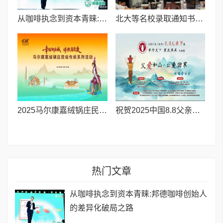
从咖啡执念到资本青睐:邦德咖啡创始人的差异化破局之路
北大等名校录取通知书送达仪式在喀什市特区实验学校暖心举行
2025马尔康嘉绒锅庄民俗传统系列活动拉开帷幕 千人多民族锅庄巡游点燃“幸福锅庄城”
祝贺2025中国8.8父亲节“孝行天下家风传承”论坛暨祈福音乐会圆满成功
热门文章
从咖啡执念到资本青睐:邦德咖啡创始人
的差异化破局之路