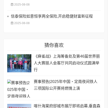
2025-08-08
信泰保险如意恒享两全保险,开启稳健财富新征程
2025-08-08
猜你喜欢
《麻雀战》上海筹备处及第46届世界丽
人大赛丽人会客厅共同启动仪式圆满举
行
赛事预告|2025年中国・定南夜间铁人
三项国际公开赛将燃情上演
喀什海棠府邸城市展厅即将启幕,垂直森