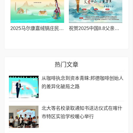
2025马尔康嘉绒锅庄民俗传统系列活动拉开帷幕 千人多民族锅庄巡游点燃“幸福锅庄城”
祝贺2025中国8.8父亲节“孝行天下家风传承”论坛暨祈福音乐会圆满成功
热门文章
从咖啡执念到资本青睐:邦德咖啡创始人
的差异化破局之路
北大等名校录取通知书送达仪式在喀什
市特区实验学校暖心举行