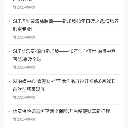
2025-08-09
SLT虎乳菌清肺胶囊——新加坡40年口碑之选,清肺养
肺更专业!
2025-08-09
SLT斯乐泰·源自新加坡——40年仁心济世,融贯中西
智慧,惠及全球
2025-08-09
浙融媒中心“喜迎财神”艺术作品展拉开帷幕,8月28日
前欢迎您来观展
2025-08-08
信泰保险如意恒享两全保险,开启稳健财富新征程
2025-08-08