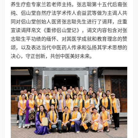
养生疗愈专家兰若老师主持。张志聪第十五代后裔张
纯、侣山堂自然疗法学术传人俞益武等做为主谒人共
同对侣山堂创始人医贤张志聪先生进行了谒拜，庄重
宣读谒拜帛文《重修侣山堂记》，谒文内容包含对张
志聪生平功绩的缅怀、对其医学成就和教育理念的赞
颂，以及表达当代中医药人传承和弘扬其学术思想的
决心，守正创新，共创中医美好未来。