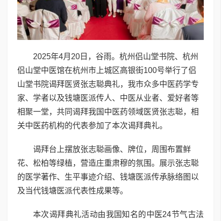
2025年4月20日，谷雨。杭州侣山堂书院、杭州
侣山堂中医馆在杭州市上城区高银街100号举行了侣
山堂书院谒拜医贤张志聪典礼，我市众多中医药学专
家、学者以及钱塘医派传人、中医从业者、爱好者等
相聚一堂，共同谒拜我国中医药领域医贤张志聪，相
关中医药机构的代表参加了本次谒拜典礼。
谒拜台上摆放张志聪画像、牌位，周围布置鲜
花、松柏等绿植，营造庄重肃穆的氛围。展示张志聪
的医学著作、生平事迹介绍、钱塘医派传承脉络图以
及当代钱塘医派代表性成果等。
本次谒拜典礼活动由我国知名的中医24节气古法