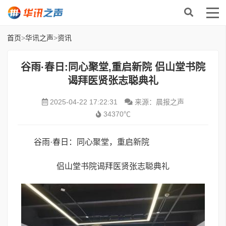
首页
>
华讯之声
>
资讯
谷雨·春日:同心聚堂,重启新院 侣山堂书院
谒拜医贤张志聪典礼
2025-04-22 17:22:31
来源：晨报之声
34370℃
谷雨·春日：同心聚堂，重启新院
侣山堂书院谒拜医贤张志聪典礼