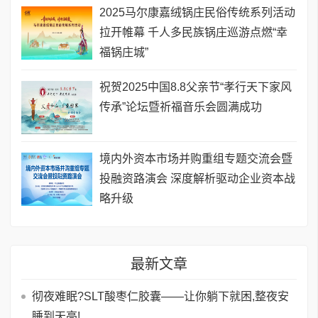
2025马尔康嘉绒锅庄民俗传统系列活动
拉开帷幕 千人多民族锅庄巡游点燃“幸
福锅庄城”
祝贺2025中国8.8父亲节“孝行天下家风
传承”论坛暨祈福音乐会圆满成功
境内外资本市场并购重组专题交流会暨
投融资路演会 深度解析驱动企业资本战
略升级
最新文章
彻夜难眠?SLT酸枣仁胶囊——让你躺下就困,整夜安
睡到天亮!