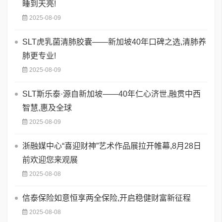
睡到天亮!
2025-08-09
SLT虎乳菌清肺胶囊——新加坡40年口碑之选,清肺养
肺更专业!
2025-08-09
SLT斯乐泰·源自新加坡——40年仁心济世,融贯中西
智慧,惠及全球
2025-08-09
浙融媒中心“喜迎财神”艺术作品展拉开帷幕,8月28日
前欢迎您来观展
2025-08-08
信泰保险如意恒享两全保险,开启稳健财富新征程
2025-08-08