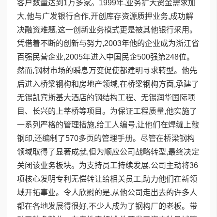
客户数量达到1万多家。1999年,业务扩大资金需求加
大,他与广发银行合作,开创库存资源质押业务,成功解
决融资难题,这一创新业务模式更是被其他银行采用。
凭借着不断的创新与努力,2003年他的企业成为浙江省
百强民营企业,2005年进入中国民企500强第248位。
然而,钢材市场的瞬息万变促使都建明寻求转型。他先
后进入桥梁钢构和房地产领域,在桥梁钢构方面,承建了
无锡凯宾斯基大酒店的钢结构工程、无锡润华国际项
目、长兴的上莘桥等项目。为保证工程质量,他实施了
一系列严格的管理措施,给工人编号,让他们在焊缝上敲
钢印,还编制了570多页的管理手册。尽管在桥梁钢构
领域取得了显著成就,但为顺应公司战略转型,最终决定
关闭该业务板块。为支持员工持续发展,公司主动将36
项核心发明专利无偿转让给相关员工,助力他们在新领
域开拓事业。令人欣慰的是,从他公司走出去的许多人
都在各地发展得很好,不少人成为了钢构厂的老板。带