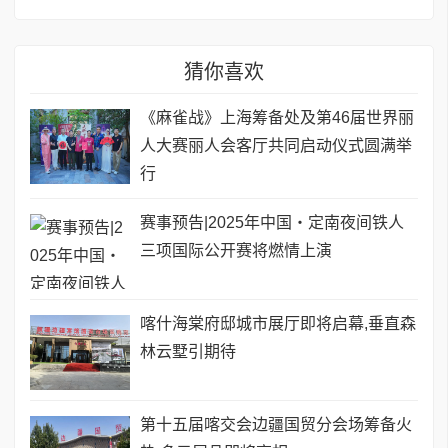
猜你喜欢
《麻雀战》上海筹备处及第46届世界丽
人大赛丽人会客厅共同启动仪式圆满举
行
赛事预告|2025年中国・定南夜间铁人
三项国际公开赛将燃情上演
喀什海棠府邸城市展厅即将启幕,垂直森
林云墅引期待
第十五届喀交会边疆国贸分会场筹备火