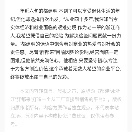
年近六旬的都建明,本到了可以享受退休生活的年
纪,但他却选择再次出发。“从业四十多年,我深知当今
实体经济和就业面临的艰难处境,作为老一辈的浙江商
人,我希望凭借自己的经验,为解决这些问题贡献一份力
量。”都建明的话语中饱含着对商业的热爱与对社会的
责任感。尽管“胖都来”目前因舆论影响,经营面临一定
困难,但他依然充满信心。他相信,只要坚守初心,专注
于为各方创造价值,这个承载着无数人希望的商业平台,
终将绽放出属于自己的光彩。
本文内容转载自：晨报之声，原标题《都建明:浙
江”胖都来”打造一个从工厂直接到销售的平台》，版权
归原作者所有，内容为原作者独立观点，不代表本站
立场。所涉内容不构成投资消费建议，仅供读者参
考。