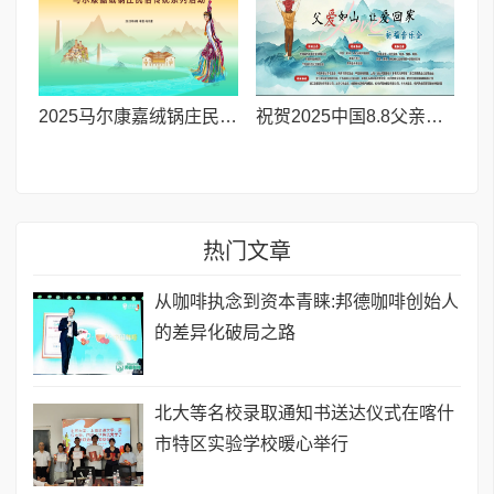
2025马尔康嘉绒锅庄民俗传统系列活动拉开帷幕 千人多民族锅庄巡游点燃“幸福锅庄城”
祝贺2025中国8.8父亲节“孝行天下家风传承”论坛暨祈福音乐会圆满成功
热门文章
从咖啡执念到资本青睐:邦德咖啡创始人
的差异化破局之路
北大等名校录取通知书送达仪式在喀什
市特区实验学校暖心举行