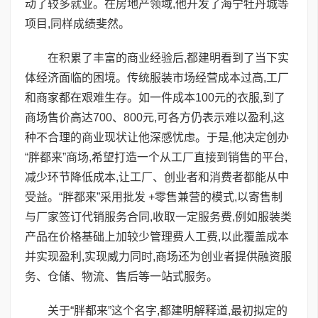
动了较多就业。在房地产领域,他开发了海宁牡丹城等
项目,同样成绩斐然。
在积累了丰富的商业经验后,都建明看到了当下实
体经济面临的困境。传统服装市场经营成本过高,工厂
和商家都在艰难生存。如一件成本100元的衣服,到了
商场售价高达700、800元,可各方仍表示难以盈利,这
种不合理的商业现状让他深感忧虑。于是,他决定创办
“胖都来”商场,希望打造一个从工厂直接到销售的平台,
减少环节降低成本,让工厂、创业者和消费者都能从中
受益。“胖都来”采用批发 +零售兼营的模式,以寄售制
与厂家签订代销服务合同,收取一定服务费,例如服装类
产品在价格基础上加较少管理费人工费,以此覆盖成本
并实现盈利,实现威力同时,商场还为创业者提供融资服
务、仓储、物流、售后等一站式服务。
关于“胖都来”这个名字,都建明解释道,最初拟定的