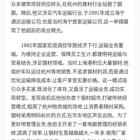
众多建筑项目供应砖头,在杭州的建材行业站稳了脚
跟。随后,他又涉足汽车运输行业,于1991年成立海宁
通达运输公司,也是当时海宁首家运输公司,这一举措展
现了他超前的商业眼光。
1992年国家宏观调控导致经济下行,运输业务萎
缩。为维持企业运营、保障员工生计,都建明将运输与
贸易结合,涉足钢材领域。当时上海港积压大量钢材,他
组织车队运往杭州等地销售,不追求钢材利润,而是通过
优化运输降低成本,让客户享受实惠价格。这一模式吸
引众多买家,既消化了库存,又盘活了运输业务,成功实
现转型。发现商机后他创办首个钢材超市,打破传统经
营模式,租用了杭州物资城的场地,让消费者随时采购。
钢材采用明码标价的方式,在华东地区声名远扬。为了
更好地管理业务,他自主开发了一套电脑管理的经销系
统,提高了效率,让钢材生意越做越大,一年多,使用厂家