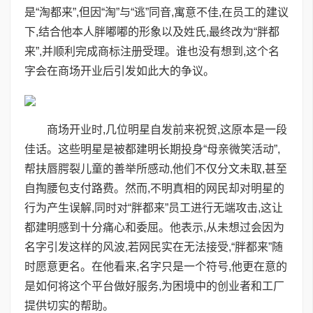
是“淘都来”,但因“淘”与“逃”同音,寓意不佳,在员工的建议
下,结合他本人胖嘟嘟的形象以及姓氏,最终改为“胖都
来”,并顺利完成商标注册受理。谁也没有想到,这个名
字会在商场开业后引发如此大的争议。
商场开业时,几位明星自发前来祝贺,这原本是一段
佳话。这些明星是被都建明长期投身“母亲微笑活动”,
帮扶唇腭裂儿童的善举所感动,他们不仅分文未取,甚至
自掏腰包支付路费。然而,不明真相的网民却对明星的
行为产生误解,同时对“胖都来”员工进行无端攻击,这让
都建明感到十分痛心和委屈。他表示,从未想过会因为
名字引发这样的风波,若网民实在无法接受,“胖都来”随
时愿意更名。在他看来,名字只是一个符号,他更在意的
是如何将这个平台做好服务,为困境中的创业者和工厂
提供切实的帮助。