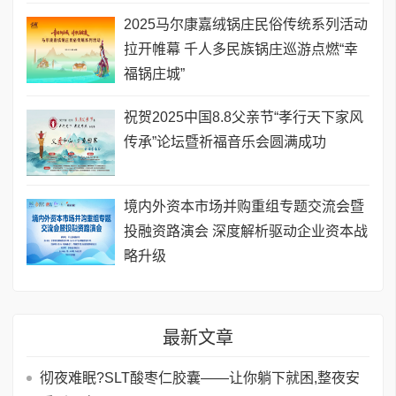
2025马尔康嘉绒锅庄民俗传统系列活动
拉开帷幕 千人多民族锅庄巡游点燃“幸
福锅庄城”
祝贺2025中国8.8父亲节“孝行天下家风
传承”论坛暨祈福音乐会圆满成功
境内外资本市场并购重组专题交流会暨
投融资路演会 深度解析驱动企业资本战
略升级
最新文章
彻夜难眠?SLT酸枣仁胶囊——让你躺下就困,整夜安