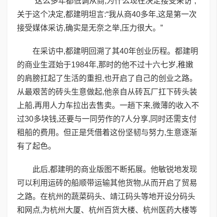
“这么多年都低调从商,为什么现在决定接受采访”,
关于这个决定,都建明坦言:“我从商40多年,这是第一次
接受媒体采访,确实是无奈之举,压力很大。”
在采访中,都建明回溯了其40年创业历程。都建明
的商业生涯始于1984年,那时的他不过十六七岁,稚嫩
的肩膀扛起了生活的重担,也开启了自己的创业之路。
从最艰苦的砖头生意做起,他亲自从砖瓦厂扛下砖头装
上船,再用人力车拉出去售卖。一趟下来,微薄的收入不
过30多块钱,还要与一同劳作的7人分享,同时还需支付
租船的费用。但正是凭借着这份坚韧与努力,生意逐渐
有了起色。
此后,都建明的商业版图不断拓展。他敏锐地发现
可以利用运砖的船顺带运输其他货物,从而开启了贸易
之路。在杭州的蔬菜码头、靖江码头等地开设分码头
和网点,为杭州大厦、杭州百货大楼、杭州医药大楼等