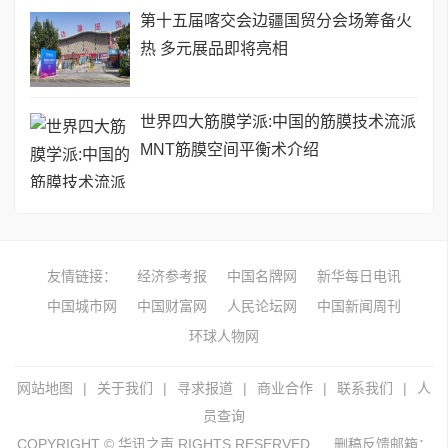
第十五届喀交会边疆国贸分会场筹备火
热 多元展品即将亮相
世界四大筋膜学派:中国的筋膜技术流派
MNT筋膜空间平衡术介绍
友情链接：
经济参考报
中国名牌网
新华每日电讯
中国城市网
中国财富网
人民论坛网
中国新闻周刊
环球人物网
网站地图
|
关于我们
|
寻求报道
|
商业合作
|
联系我们
|
人
员查询
COPYRIGHT © 华讯之声 RIGHTS RESERVED.
删稿反馈邮箱：