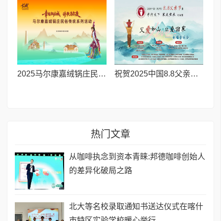
2025马尔康嘉绒锅庄民俗传统系列活动拉开帷幕 千人多民族锅庄巡游点燃“幸福锅庄城”
祝贺2025中国8.8父亲节“孝行天下家风传承”论坛暨祈福音乐会圆满成功
热门文章
从咖啡执念到资本青睐:邦德咖啡创始人
的差异化破局之路
北大等名校录取通知书送达仪式在喀什
市特区实验学校暖心举行