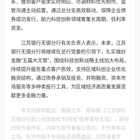
系，做到客户需求实时响应、尽调材料优先制作、监
管沟通主动前置，通过总分支高效联动，保障企业债
券成功发行，助力科技创新领域筹集长周期、低利率
资金。
江苏银行无锡分行有关负责人表示，未来，江苏
银行无锡分行将继续在总行党委的引领下，扎实做好
金融“五篇大文章”，围绕科技创新战略主线加大布局，
持续提升服务重点客户质效，支持区域科创企业优化
融资结构，通过债券承销及投资、并购融资、资本市
场服务等多种类投行工具，为区域经济高质量发展贡
献更多金融力量。
本文内容转载自：晨报之声，原标题《江苏银行
无锡分行助力全国首批“科技板”债券落地无锡》，版权
归原作者所有，内容为原作者独立观点，不代表本站
立场。所涉内容不构成投资消费建议，仅供读者参