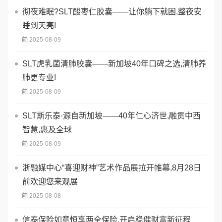
彻夜难眠?SLT酸枣仁胶囊——让你躺下就困,整夜安
睡到天亮!
2025-08-09
SLT虎乳菌清肺胶囊——新加坡40年口碑之选,清肺养
肺更专业!
2025-08-09
SLT斯乐泰·源自新加坡——40年仁心济世,融贯中西
智慧,惠及全球
2025-08-09
浙融媒中心“喜迎财神”艺术作品展拉开帷幕,8月28日
前欢迎您来观展
2025-08-08
信泰保险如意恒享两全保险,开启稳健财富新征程