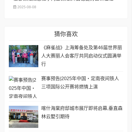
2025-08-08
猜你喜欢
《麻雀战》上海筹备处及第46届世界丽
人大赛丽人会客厅共同启动仪式圆满举
行
赛事预告|2025年中国・定南夜间铁人
三项国际公开赛将燃情上演
喀什海棠府邸城市展厅即将启幕,垂直森
林云墅引期待