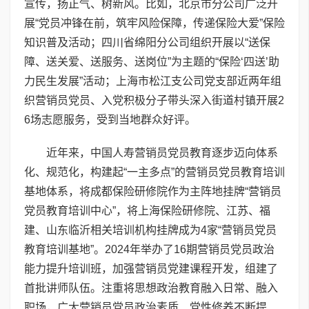
宣传，扬正气、树新风。比如，北京市分公司广泛开
展“党员冲锋在前，筑牢风险保障，传递保险大爱”保险
知识普及活动；四川省绵阳分公司组织开展以“送保
障、送关爱、送服务、送岗位”为主题的“保险‘四送’助
力民生发展”活动；上海市松江支公司党支部近两年组
织营销员党员、入党积极分子带头深入街道村镇开展2
6场志愿服务，受到当地群众好评。
近年来，中国人寿营销员党员教育逐步迈向体系
化、规范化，构建起“一主多点”的营销员党员教育培训
基地体系，将成都保险研修院作为主阵地挂牌“营销员
党员教育培训中心”，将上海保险研修院、江苏、福
建、山东临沂相关培训机构挂牌成为4家“营销员党员
教育培训基地”。2024年举办了16期营销员党员政治
能力提升培训班，加强营销员党建课程开发，组建了
首批讲师队伍。注重将思想政治教育融入日常、融入
职场，广大营销员党员政治素质、党性修养不断提