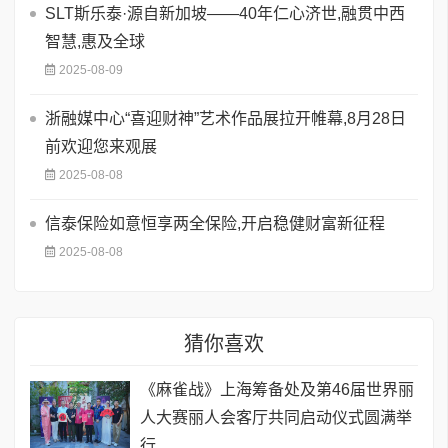
SLT斯乐泰·源自新加坡——40年仁心济世,融贯中西
智慧,惠及全球
2025-08-09
浙融媒中心“喜迎财神”艺术作品展拉开帷幕,8月28日
前欢迎您来观展
2025-08-08
信泰保险如意恒享两全保险,开启稳健财富新征程
2025-08-08
猜你喜欢
《麻雀战》上海筹备处及第46届世界丽
人大赛丽人会客厅共同启动仪式圆满举
行