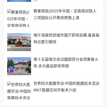
赛事预告|2025年中国・定南夜间铁人
三项国际公开赛将燃情上演
喀什海棠府邸城市展厅即将启幕,垂直森
林云墅引期待
第十五届喀交会边疆国贸分会场筹备火
热 多元展品即将亮相
世界四大筋膜学派:中国的筋膜技术流派
MNT筋膜空间平衡术介绍