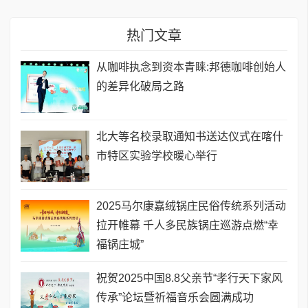
热门文章
从咖啡执念到资本青睐:邦德咖啡创始人
的差异化破局之路
北大等名校录取通知书送达仪式在喀什
市特区实验学校暖心举行
2025马尔康嘉绒锅庄民俗传统系列活动
拉开帷幕 千人多民族锅庄巡游点燃“幸
福锅庄城”
祝贺2025中国8.8父亲节“孝行天下家风
传承”论坛暨祈福音乐会圆满成功