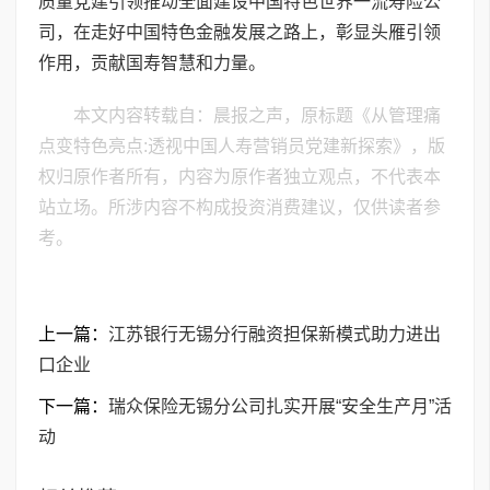
质量党建引领推动全面建设中国特色世界一流寿险公
司，在走好中国特色金融发展之路上，彰显头雁引领
作用，贡献国寿智慧和力量。
本文内容转载自：晨报之声，原标题《从管理痛
点变特色亮点:透视中国人寿营销员党建新探索》，版
权归原作者所有，内容为原作者独立观点，不代表本
站立场。所涉内容不构成投资消费建议，仅供读者参
考。
上一篇：
江苏银行无锡分行融资担保新模式助力进出
口企业
下一篇：
瑞众保险无锡分公司扎实开展“安全生产月”活
动