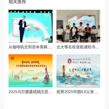
相关推荐
从咖啡执念到资本青睐:邦德咖啡创始人的差异化破局之路
北大等名校录取通知书送达仪式在喀什市特区实验学校暖心举行
2025马尔康嘉绒锅庄民俗传统系列活动拉开帷幕 千人多民族锅庄巡游点燃“幸福锅庄城”
祝贺2025中国8.8父亲节“孝行天下家风传承”论坛暨祈福音乐会圆满成功