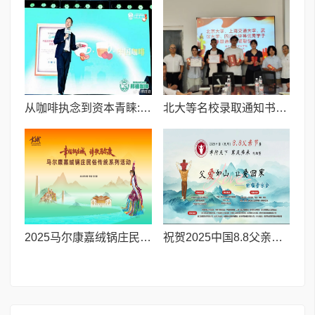
从咖啡执念到资本青睐:邦德咖啡创始人的差异化破局之路
北大等名校录取通知书送达仪式在喀什市特区实验学校暖心举行
2025马尔康嘉绒锅庄民俗传统系列活动拉开帷幕 千人多民族锅庄巡游点燃“幸福锅庄城”
祝贺2025中国8.8父亲节“孝行天下家风传承”论坛暨祈福音乐会圆满成功