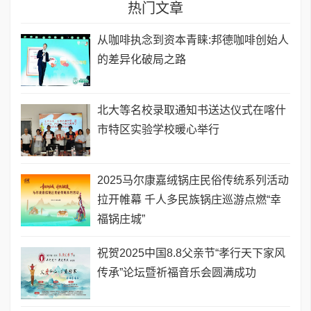
热门文章
从咖啡执念到资本青睐:邦德咖啡创始人
的差异化破局之路
北大等名校录取通知书送达仪式在喀什
市特区实验学校暖心举行
2025马尔康嘉绒锅庄民俗传统系列活动
拉开帷幕 千人多民族锅庄巡游点燃“幸
福锅庄城”
祝贺2025中国8.8父亲节“孝行天下家风
传承”论坛暨祈福音乐会圆满成功