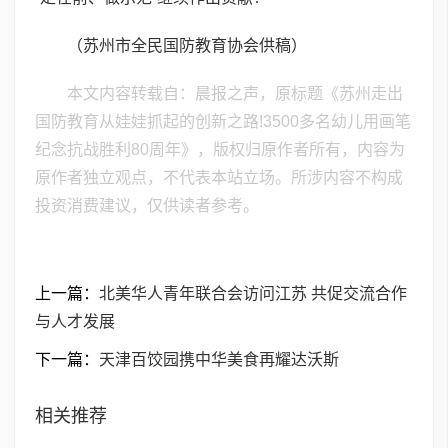
（苏州市全民国防教育协会供稿）
本文内容转载自：晨报之声，原标题《苏州走出
国防教育从娃娃抓起的创新之路!3500多名幼儿用画笔
纪念抗战胜利80周年》，版权归原作者所有，内容为
原作者独立观点，不代表本站立场。所涉内容不构成
投资消费建议，仅供读者参考。
上一篇：
北美华人青年联合会访问江苏 共促交流合作
与人才发展
下一篇：
天津百饺园携中华美食再耀达沃斯
相关推荐