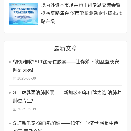
境内外资本市场并购重组专题交流会暨
投融资路演会 深度解析驱动企业资本战
略升级
最新文章
彻夜难眠?SLT酸枣仁胶囊——让你躺下就困,整夜安
睡到天亮!
2025-08-09
SLT虎乳菌清肺胶囊——新加坡40年口碑之选,清肺养
肺更专业!
2025-08-09
SLT斯乐泰·源自新加坡——40年仁心济世,融贯中西