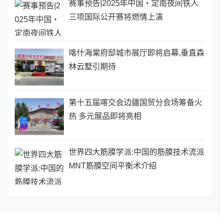
赛事预告|2025年中国・定南夜间铁人
三项国际公开赛将燃情上演
喀什海棠府邸城市展厅即将启幕,垂直森
林云墅引期待
第十五届喀交会边疆国贸分会场筹备火
热 多元展品即将亮相
世界四大筋膜学派:中国的筋膜技术流派
MNT筋膜空间平衡术介绍