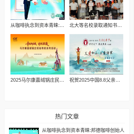
从咖啡执念到资本青睐:邦德咖啡创始人的差异化破局之路
北大等名校录取通知书送达仪式在喀什市特区实验学校暖心举行
2025马尔康嘉绒锅庄民俗传统系列活动拉开帷幕 千人多民族锅庄巡游点燃“幸福锅庄城”
祝贺2025中国8.8父亲节“孝行天下家风传承”论坛暨祈福音乐会圆满成功
热门文章
从咖啡执念到资本青睐:邦德咖啡创始人