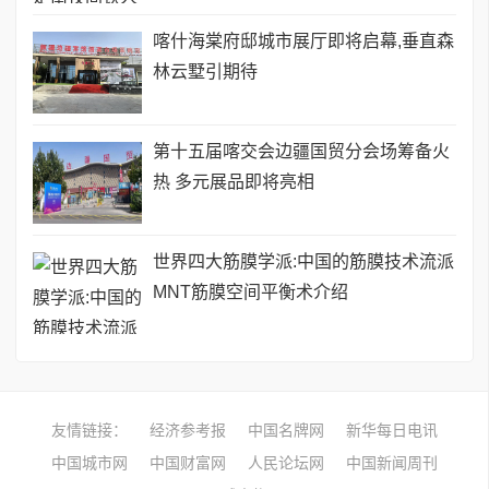
喀什海棠府邸城市展厅即将启幕,垂直森
林云墅引期待
第十五届喀交会边疆国贸分会场筹备火
热 多元展品即将亮相
世界四大筋膜学派:中国的筋膜技术流派
MNT筋膜空间平衡术介绍
友情链接：
经济参考报
中国名牌网
新华每日电讯
中国城市网
中国财富网
人民论坛网
中国新闻周刊