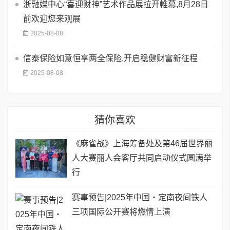
浙融媒中心“喜迎财神”艺术作品展拉开帷幕,8月28日
前欢迎您来观展
2025-08-08
信泰保险如意恒享两全保险,开启稳健财富新征程
2025-08-08
猜你喜欢
《麻雀战》上海筹备处及第46届世界丽
人大赛丽人会客厅共同启动仪式圆满举
行
赛事预告|2025年中国・定南夜间铁人
三项国际公开赛将燃情上演