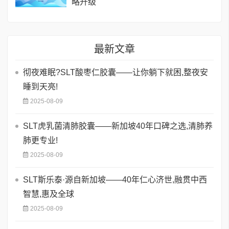
略升级
最新文章
彻夜难眠?SLT酸枣仁胶囊——让你躺下就困,整夜安
睡到天亮!
2025-08-09
SLT虎乳菌清肺胶囊——新加坡40年口碑之选,清肺养
肺更专业!
2025-08-09
SLT斯乐泰·源自新加坡——40年仁心济世,融贯中西
智慧,惠及全球
2025-08-09