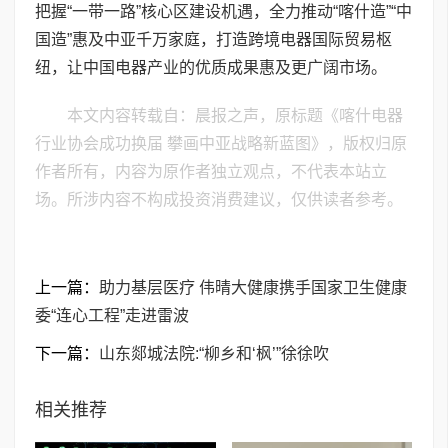
把握“一带一路”核心区建设机遇，全力推动“喀什造”“中
国造”惠及中亚千万家庭，打造跨境电器国际贸易枢
纽，让中国电器产业的优质成果惠及更广阔市场。
本文内容转载自：晨报之声，原标题《喀什电器
行业协会成功换届 攀画中亚战略新蓝图》，版权归原
作者所有，内容为原作者独立观点，不代表本站立
场。所涉内容不构成投资消费建议，仅供读者参考。
上一篇：
助力基层医疗 伟晴大健康携手国家卫生健康
委“连心工程”走进雷波
下一篇：
山东郯城法院:“柳乡和‘枫’”徐徐吹
相关推荐