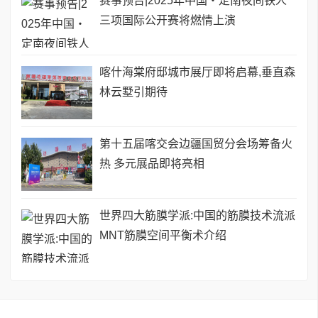
赛事预告|2025年中国・定南夜间铁人
三项国际公开赛将燃情上演
喀什海棠府邸城市展厅即将启幕,垂直森
林云墅引期待
第十五届喀交会边疆国贸分会场筹备火
热 多元展品即将亮相
世界四大筋膜学派:中国的筋膜技术流派
MNT筋膜空间平衡术介绍