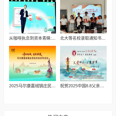
从咖啡执念到资本青睐:邦德咖啡创始人的差异化破局之路
北大等名校录取通知书送达仪式在喀什市特区实验学校暖心举行
2025马尔康嘉绒锅庄民俗传统系列活动拉开帷幕 千人多民族锅庄巡游点燃“幸福锅庄城”
祝贺2025中国8.8父亲节“孝行天下家风传承”论坛暨祈福音乐会圆满成功