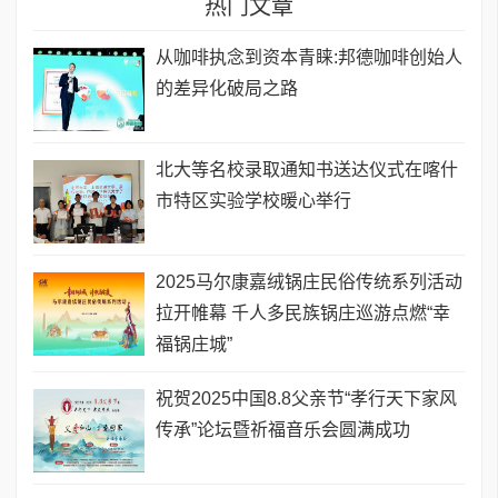
热门文章
从咖啡执念到资本青睐:邦德咖啡创始人
的差异化破局之路
北大等名校录取通知书送达仪式在喀什
市特区实验学校暖心举行
2025马尔康嘉绒锅庄民俗传统系列活动
拉开帷幕 千人多民族锅庄巡游点燃“幸
福锅庄城”
祝贺2025中国8.8父亲节“孝行天下家风
传承”论坛暨祈福音乐会圆满成功