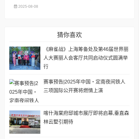
2025-08-08
猜你喜欢
《麻雀战》上海筹备处及第46届世界丽
人大赛丽人会客厅共同启动仪式圆满举
行
赛事预告|2025年中国・定南夜间铁人
三项国际公开赛将燃情上演
喀什海棠府邸城市展厅即将启幕,垂直森
林云墅引期待