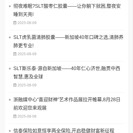
彻夜难眠?SLT酸枣仁胶囊——让你躺下就困,整夜安
睡到天亮!
2025-08-09
SLT虎乳菌清肺胶囊——新加坡40年口碑之选,清肺养
肺更专业!
2025-08-09
SLT斯乐泰·源自新加坡——40年仁心济世,融贯中西
智慧,惠及全球
2025-08-09
浙融媒中心“喜迎财神”艺术作品展拉开帷幕,8月28日
前欢迎您来观展
2025-08-08
信泰保险如意恒享两全保险,开启稳健财富新征程