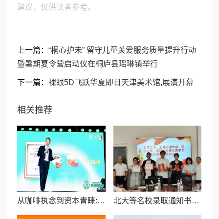
建议，仅供读者参考。
上一篇：
“桐心护未” 留守儿童关爱服务质量提升行动
暨暑期夏令营启动仪在桐庐县瑶琳镇举行
下一篇：
裸眼5D飞跃华夏即日天津美术馆,展演开幕
相关推荐
从咖啡执念到资本青睐:邦德咖啡创始人的差异化破局之路
北大等名校录取通知书送达仪式在喀什市特区实验学校暖心举行