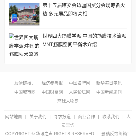
第十五届喀交会边疆国贸分会场筹备火
热 多元展品即将亮相
世界四大筋膜学派:中国的筋膜技术流派
MNT筋膜空间平衡术介绍
友情链接：
经济参考报
中国名牌网
新华每日电讯
中国城市网
中国财富网
人民论坛网
中国新闻周刊
环球人物网
网站地图
|
关于我们
|
寻求报道
|
商业合作
|
联系我们
|
人
员查询
COPYRIGHT © 华讯之声 RIGHTS RESERVED.
删稿反馈邮箱：