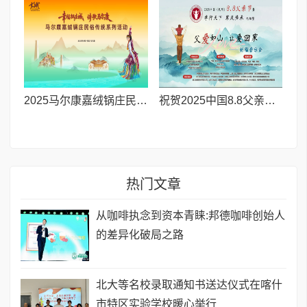
2025马尔康嘉绒锅庄民俗传统系列活动拉开帷幕 千人多民族锅庄巡游点燃“幸福锅庄城”
祝贺2025中国8.8父亲节“孝行天下家风传承”论坛暨祈福音乐会圆满成功
热门文章
从咖啡执念到资本青睐:邦德咖啡创始人
的差异化破局之路
北大等名校录取通知书送达仪式在喀什
市特区实验学校暖心举行