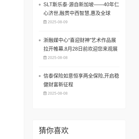
SLT斯乐泰·源自新加坡——40年仁
心济世,融贯中西智慧,惠及全球
2025-08-09
浙融媒中心“喜迎财神”艺术作品展
拉开帷幕,8月28日前欢迎您来观展
2025-08-08
信泰保险如意恒享两全保险,开启稳
健财富新征程
2025-08-08
猜你喜欢