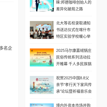
睐:邦德咖啡创始人的
差异化破局之路
北大等名校录取通知
书送达仪式在喀什市
特区实验学校暖心举
行
多名企
2025马尔康嘉绒锅庄
民俗传统系列活动拉
开帷幕 千人多民族锅
庄巡游点燃“幸福锅庄
城”
祝贺2025中国8.8父
亲节“孝行天下家风传
承”论坛暨祈福音乐会
圆满成功
境内外资本市场并购