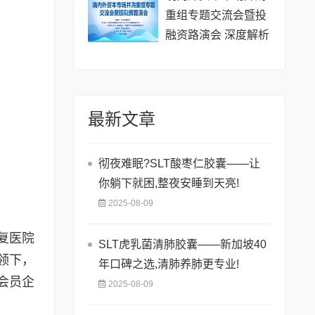
重组专题交流会暨投
融资路演会 深度解析
驱动企业资本战略升
级
最新文章
彻夜难眠?SLT酸枣仁胶囊——让
你躺下就困,整夜安睡到天亮!
2025-08-09
复医院
SLT虎乳菌清肺胶囊——新加坡40
领下，
年口碑之选,清肺养肺更专业!
会员企
2025-08-09