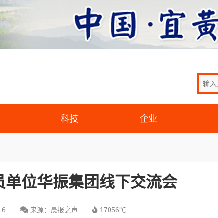
科技
企业
员单位华振集团线下交流会
16
来源：晨报之声
17056℃