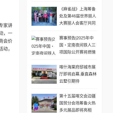
《麻雀战》上海筹备
处及第46届世界丽人
大赛丽人会客厅共同
专家讲
启动仪式圆满举行
动，一
赛事预告|2025年中
商会价
国・定南夜间铁人三
活动，
项国际公开赛将燃情
上演
喀什海棠府邸城市展
厅即将启幕,垂直森林
云墅引期待
第十五届喀交会边疆
国贸分会场筹备火热
多元展品即将亮相