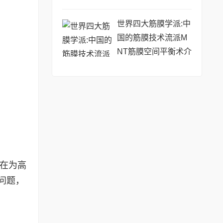
世界四大筋膜学派:中
国的筋膜技术流派M
NT筋膜空间平衡术介
绍
旨在为高
问题，