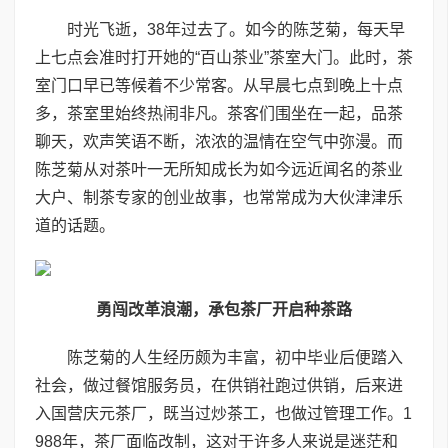
时光飞逝，
38
年过去了。如今的陈芝菊，每天早
上七点会准时打开她的
“
百山茶业
”
茶室大门。此时，茶
室门口早已等候着不少常客。从早
晨七点到晚上十点
多，茶室里始终热闹非凡。茶客们围坐在一起，品茶
聊天，欢声笑语不断，浓浓的温情在空气中弥漫。而
陈芝菊从对茶叶一无所知成长为如今远近闻名的茶业
大户、制茶专家的创业故事，也常常成为大伙津津乐
道的话题。
勇闯改革浪潮，承包茶厂开启种茶路
陈芝菊的人生经历颇为丰富，初中毕业后便踏入
社会，做过餐馆服务员，在供销社跑过供销，后来进
入国营庆元茶厂，既当过炒茶工，也做过管理工作。1
988年，茶厂面临改制，这对于许多人来说是迷茫和