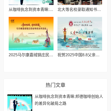
从咖啡执念到资本青睐:邦德咖啡创始人的差异化破局之路
北大等名校录取通知书送达仪式在喀什市特区实验学校暖心举行
2025马尔康嘉绒锅庄民俗传统系列活动拉开帷幕 千人多民族锅庄巡游点燃“幸福锅庄城”
祝贺2025中国8.8父亲节“孝行天下家风传承”论坛暨祈福音乐会圆满成功
热门文章
从咖啡执念到资本青睐:邦德咖啡创始人
的差异化破局之路