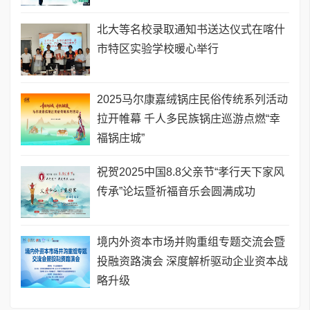
北大等名校录取通知书送达仪式在喀什
市特区实验学校暖心举行
2025马尔康嘉绒锅庄民俗传统系列活动
拉开帷幕 千人多民族锅庄巡游点燃“幸
福锅庄城”
祝贺2025中国8.8父亲节“孝行天下家风
传承”论坛暨祈福音乐会圆满成功
境内外资本市场并购重组专题交流会暨
投融资路演会 深度解析驱动企业资本战
略升级