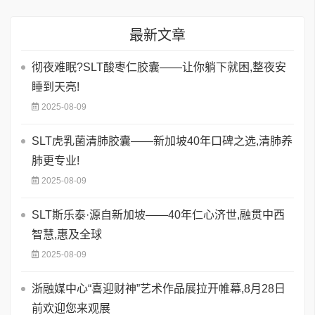
最新文章
彻夜难眠?SLT酸枣仁胶囊——让你躺下就困,整夜安
睡到天亮!
2025-08-09
SLT虎乳菌清肺胶囊——新加坡40年口碑之选,清肺养
肺更专业!
2025-08-09
SLT斯乐泰·源自新加坡——40年仁心济世,融贯中西
智慧,惠及全球
2025-08-09
浙融媒中心“喜迎财神”艺术作品展拉开帷幕,8月28日
前欢迎您来观展