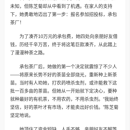
未知，但陈芝菊却从中看到了机遇。在家人的支持
下，她勇敢地迈出了第一步：报名参加招投标，承包
茶厂！
为了凑齐10万元的承包费，她四处向亲朋好友借
钱，历经千辛万苦，终于将这笔巨款凑齐，从此踏上
了漫漫种茶之路。
承包茶厂后，她做的第一个决定就震惊了不少人
——将原来长势不好的茶苗全部烧光，重新种上新茶
苗。当时有人劝她，打农药喷杀虫剂，或许能救下这
批一百多亩的茶苗。但她从一开始就下定决心，要种
就种最好的有机茶，不用农药，不用杀虫剂。“我始终
坚信，好的茶叶才有市场，才能卖出好价钱。”陈芝菊
坚定地说。
她顶住了资金短缺、人手不够、亲朋好友不解等