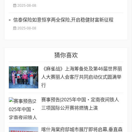
2025-08-08
信泰保险如意恒享两全保险,开启稳健财富新征程
2025-08-08
猜你喜欢
《麻雀战》上海筹备处及第46届世界丽
人大赛丽人会客厅共同启动仪式圆满举
行
赛事预告|2025年中国・定南夜间铁人
三项国际公开赛将燃情上演
喀什海棠府邸城市展厅即将启幕,垂直森