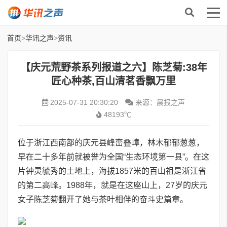
首页
>
华讯之声
>
资讯
【庆元荒野茶系列报道之六】陈芝菊:38年
匠心种茶,百山清茗香飘万里
2025-07-31 20:30:20
来源：晨报之声
48193℃
位于浙江西南部的庆元县峰峦叠嶂，林木郁郁葱葱，
早在二十多年前就被誉为全国
“
生态环境第一县
”
。在这
片钟灵毓秀的土地上，海拔
1857
米的百山祖是浙江省
的第二高峰。
1988
年，
就是在这座山上，
27
岁的庆元
女子陈芝菊翻开了她与茶叶相伴的奋斗史篇章。