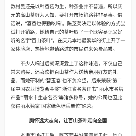
数村民还是以种香菇为生，种茶业并不普遍，所以庆
元的高山茶鲜为人知，要打开市场销路并非易事。俗
话说，“酒香也得勤吆喝”。陈芝菊决定以体验的方式尝
试打开销路，她给自己的茶叶取了一个既容易记又好
听的名字“百山茶叶”，在庆元本地最繁华的街上开了一
家体验店，热情地邀请路过的市民进来免费品尝。
不少人喝过后就深深爱上了这种味道，不仅自己
常来购买，还喜欢把百山茶作为送给亲朋好友的礼
品。而她研制的“碧玉春”也不负众望，后来荣获“第二
届中国农业博览会金奖”“浙江省名茶证书”“丽水市名牌
产品”“丽水市生态名茶”等诸多称号，她的公司也因此
获得丽水独家“国家绿色标兵单位”殊荣。
胸怀远大志向，让百山茶叶走向全国
本地市场打开后，陈芝菊并没有满足于此，她心