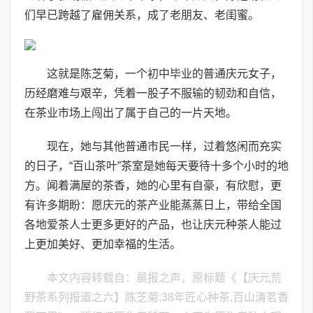
们早已跨越了雇佣关系，成了老朋友、老闺蜜。
这就是陈芝菊，一个初中毕业的普通庆元女子，
历经磨难与艰辛，凭着一股子不服输的韧劲和自信，
在茶业市场上闯出了属于自己的一片天地。
现在，她与其他普通市民一样，过着悠闲而充实
的日子，“百山茶叶”茶室是她每天要待十多个小时的地
方。闻着满屋的茶香，她的心里有自豪，有欣慰，更
有许多期盼：愿庆元的茶产业能蒸蒸日上，带给全国
各地爱茶人士更多更好的产品，也让庆元种茶人能过
上更加美好、更加幸福的生活。
本文内容转载自：晨报之声，原标题《【庆元荒
野茶系列报道之六】陈芝菊:38年匠心种茶,百山清茗香