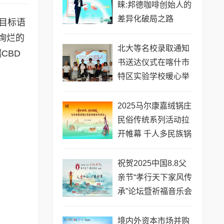
睐:邦德咖啡创始人的
差异化破局之路
目标语
绚烂的
北大等名校录取通知
CBD
书送达仪式在喀什市
特区实验学校暖心举
行
2025马尔康嘉绒锅庄
民俗传统系列活动拉
开帷幕 千人多民族锅
庄巡游点燃“幸福锅庄
城”
祝贺2025中国8.8父
亲节“孝行天下家风传
承”论坛暨祈福音乐会
圆满成功
境内外资本市场并购