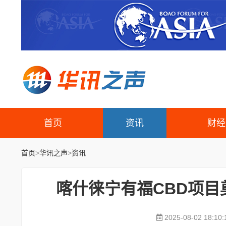
首页
资讯
财经
首页
>
华讯之声
>
资讯
喀什徕宁有福CBD项目
2025-08-02 18:10: