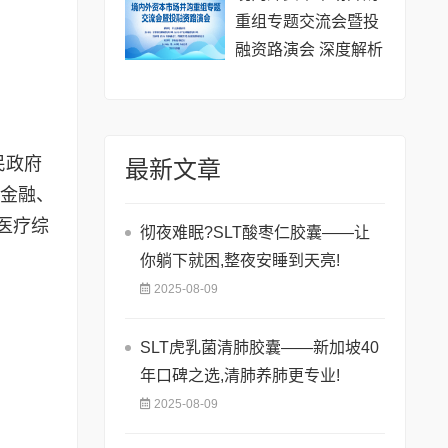
重组专题交流会暨投
融资路演会 深度解析
驱动企业资本战略升
级
民政府
最新文章
聚金融、
医疗综
彻夜难眠?SLT酸枣仁胶囊——让
你躺下就困,整夜安睡到天亮!
2025-08-09
SLT虎乳菌清肺胶囊——新加坡40
年口碑之选,清肺养肺更专业!
2025-08-09