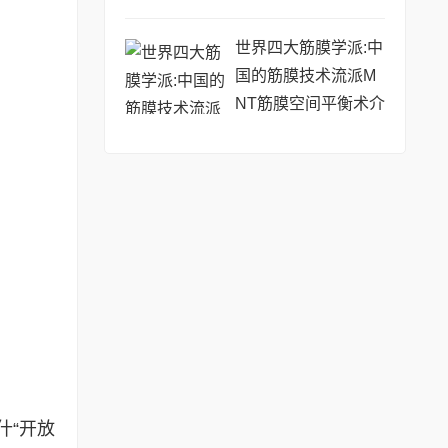
世界四大筋膜学派:中
国的筋膜技术流派M
NT筋膜空间平衡术介
绍
什“开放