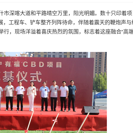
喀什市深喀大道和平路晴空万里，阳光明媚。数十只印着项
展，工程车、铲车整齐列阵待命，伴随着震天的鞭炮声与
举行，现场洋溢着喜庆热烈的氛围，标志着这座融合“高端