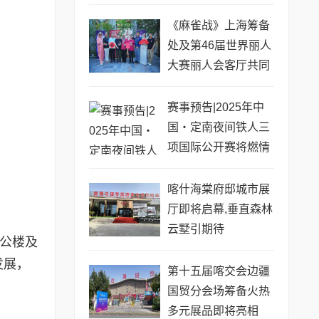
《麻雀战》上海筹备
处及第46届世界丽人
大赛丽人会客厅共同
启动仪式圆满举行
赛事预告|2025年中
国・定南夜间铁人三
项国际公开赛将燃情
上演
喀什海棠府邸城市展
厅即将启幕,垂直森林
云墅引期待
办公楼及
发展，
第十五届喀交会边疆
国贸分会场筹备火热
多元展品即将亮相