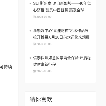
SLT斯乐泰·源自新加坡——40年仁
心济世,融贯中西智慧,惠及全球
2025-08-09
浙融媒中心“喜迎财神”艺术作品展
拉开帷幕,8月28日前欢迎您来观展
2025-08-08
信泰保险如意恒享两全保险,开启稳
健财富新征程
可持续
2025-08-08
猜你喜欢