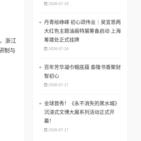
2026-07-19
丹青绘峥嵘 初心颂伟业｜吴宜恩两
大红色主题油画特展筹备启动 上海
筹建处正式挂牌
。浙江
2026-07-18
研制与
百年芳华凝巾帼底蕴 泰隆书香聚财
智初心
2026-07-17
全球首秀！《永不消失的黑水城》
沉浸式文博大展系列活动正式开
幕！
2026-07-17