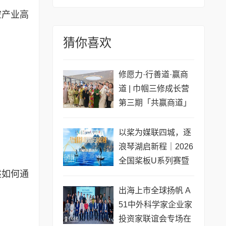
空产业高
猜你喜欢
修愿力·行善道·赢商
道 | 巾帼三修成长营
第三期「共赢商道」
专场圆满收官
以桨为媒联四城，逐
浪琴湖启新程｜2026
全国桨板U系列赛暨
述如何通
长三角城市联赛桨板
公开赛（常熟站）即
出海上市全球扬帆 A
将开赛
51中外科学家企业家
投资家联谊会专场在