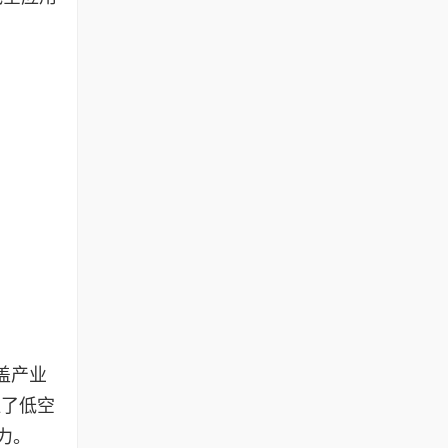
盖产业
显了低空
力。