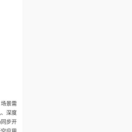
与场景需
机、深度
场同步开
低空应用