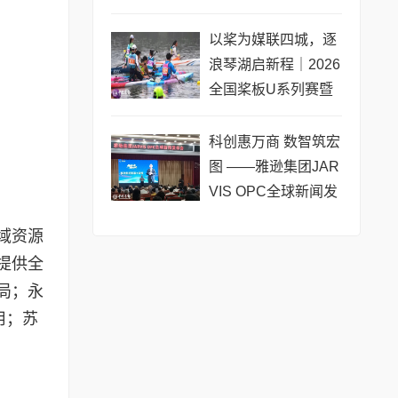
黄浦成功举办 搭建企
业境外上市多元服务
以桨为媒联四城，逐
浪琴湖启新程｜2026
全国桨板U系列赛暨
长三角城市联赛桨板
公开赛（常熟站）即
科创惠万商 数智筑宏
将热力
图 ——雅逊集团JAR
VIS OPC全球新闻发
布会在长沙举行
域资源
提供全
局；永
用；苏