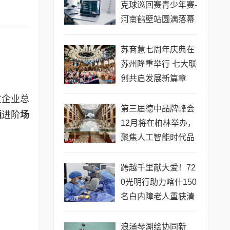
克球巡回赛青少年赛-
河南鹤壁站圆满落幕
苏商慧七周年庆典在
苏州隆重举行 七大联
创共启发展新篇章
友企业总
第三届德中品牌峰会
通
进阶
场
12月将在柏林举办，
聚焦人工智能时代品
牌全球化发展
跨越千里献大爱！72
0光明行助力喀什150
名白内障老人重获清
晰视界
浪涌琴湖绘协同新