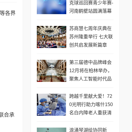
克球巡回赛青少年赛-
河南鹤壁站圆满落幕
体等各界
苏商慧七周年庆典在
苏州隆重举行 七大联
创共启发展新篇章
第三届德中品牌峰会
12月将在柏林举办，
聚焦人工智能时代品
牌全球化发展
跨越千里献大爱！72
0光明行助力喀什150
名白内障老人重获清
联合承
晰视界
浪涌琴湖绘协同新