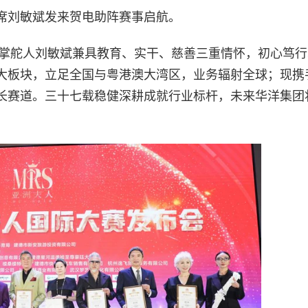
席刘敏斌发来贺电助阵赛事启航。
。掌舵人刘敏斌兼具教育、实干、慈善三重情怀，初心笃
大板块，立足全国与粤港澳大湾区，业务辐射全球；现携
长赛道。三十七载稳健深耕成就行业标杆，未来华洋集团