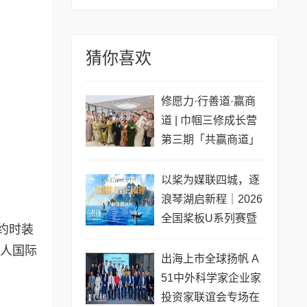
猜你喜欢
修愿力·行善道·赢商
道 | 巾帼三修成长营
第三期「共赢商道」
专场圆满收官
以桨为媒联四城，逐
浪琴湖启新程｜2026
全国桨板U系列赛暨
约时装
长三角城市联赛桨板
夫人国际
公开赛（常熟站）即
出海上市全球扬帆 A
将开赛
51中外科学家企业家
投资家联谊会专场在