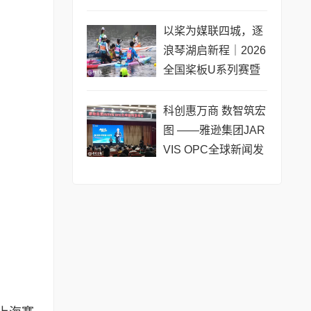
黄浦成功举办 搭建企
业境外上市多元服务
以桨为媒联四城，逐
浪琴湖启新程｜2026
全国桨板U系列赛暨
长三角城市联赛桨板
公开赛（常熟站）即
科创惠万商 数智筑宏
将热力
图 ——雅逊集团JAR
VIS OPC全球新闻发
布会在长沙举行