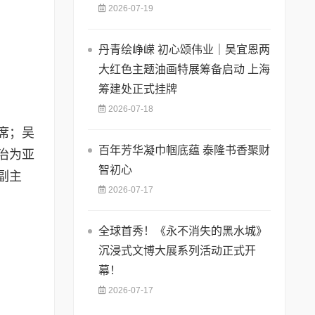
2026-07-19
丹青绘峥嵘 初心颂伟业｜吴宜恩两
大红色主题油画特展筹备启动 上海
筹建处正式挂牌
2026-07-18
席；吴
百年芳华凝巾帼底蕴 泰隆书香聚财
治为亚
智初心
副主
2026-07-17
全球首秀！《永不消失的黑水城》
沉浸式文博大展系列活动正式开
幕！
2026-07-17