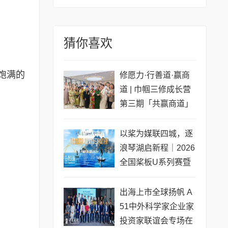
猜你喜欢
饱满的
修愿力·行善道·赢商
道 | 巾帼三修成长营
第三期「共赢商道」
专场圆满收官
以桨为媒联四城，逐
浪琴湖启新程｜2026
全国桨板U系列赛暨
长三角城市联赛桨板
公开赛（常熟站）即
出海上市全球扬帆 A
将开赛
51中外科学家企业家
投资家联谊会专场在