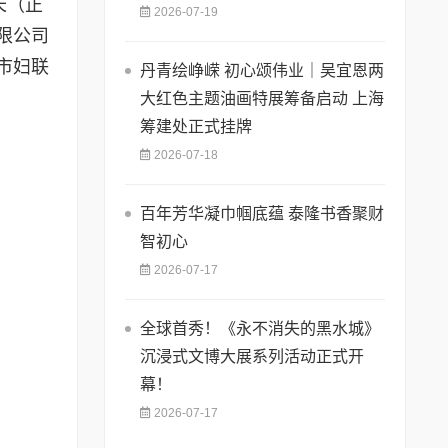
长（正
2026-07-19
限公司
市妇联
丹青绘峥嵘 初心颂伟业｜吴宜恩两
大红色主题油画特展筹备启动 上海
筹建处正式挂牌
2026-07-18
百年芳华凝巾帼底蕴 泰隆书香聚财
智初心
2026-07-17
全球首秀！《永不消失的黑水城》
沉浸式文博大展系列活动正式开
幕！
2026-07-17