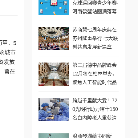
克球巡回赛青少年赛-
河南鹤壁站圆满落幕
苏商慧七周年庆典在
苏州隆重举行 七大联
而至。5
创共启发展新篇章
永城市
资发放
第三届德中品牌峰会
，旨在
12月将在柏林举办，
聚焦人工智能时代品
牌全球化发展
跨越千里献大爱！72
0光明行助力喀什150
名白内障老人重获清
晰视界
浪涌琴湖绘协同新