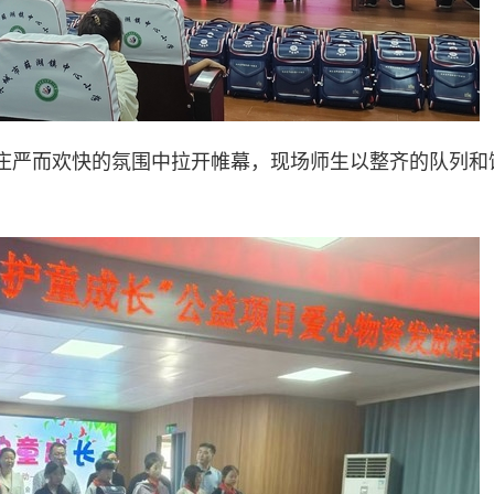
庄严而欢快的氛围中拉开帷幕，现场师生以整齐的队列和
。