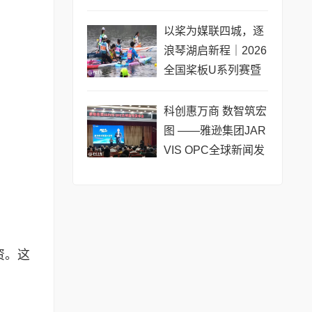
黄浦成功举办 搭建企
业境外上市多元服务
以桨为媒联四城，逐
浪琴湖启新程｜2026
全国桨板U系列赛暨
长三角城市联赛桨板
公开赛（常熟站）即
科创惠万商 数智筑宏
将热力
图 ——雅逊集团JAR
VIS OPC全球新闻发
布会在长沙举行
资。这