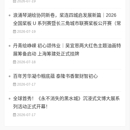
2026-07-19
浪涌琴湖绘协同新卷，桨连四城启发展新篇｜2026
全国桨板 U 系列赛暨长三角城市联赛桨板公开赛（常
2026-07-19
丹青绘峥嵘 初心颂伟业｜吴宜恩两大红色主题油画特
展筹备启动 上海筹建处正式挂牌
2026-07-18
百年芳华凝巾帼底蕴 泰隆书香聚财智初心
2026-07-17
全球首秀！《永不消失的黑水城》沉浸式文博大展系
列活动正式开幕！
2026-07-17