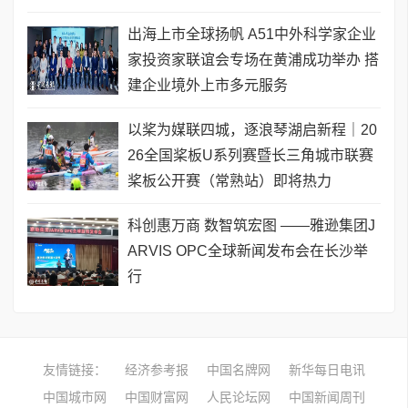
出海上市全球扬帆 A51中外科学家企业
家投资家联谊会专场在黄浦成功举办 搭
建企业境外上市多元服务
以桨为媒联四城，逐浪琴湖启新程｜20
26全国桨板U系列赛暨长三角城市联赛
桨板公开赛（常熟站）即将热力
科创惠万商 数智筑宏图 ——雅逊集团J
ARVIS OPC全球新闻发布会在长沙举
行
友情链接：
经济参考报
中国名牌网
新华每日电讯
中国城市网
中国财富网
人民论坛网
中国新闻周刊