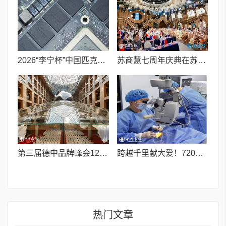
2026“李宁杯”中国匹克球巡回赛青少年赛-河南鹤壁站圆满落幕
苏商慧七周年庆典在苏州隆重举行 七大联创共启发展新篇章
第三届德中品牌峰会12月将在柏林举办，聚焦人工智能时代品牌全球化发展
跨越千里献大爱！720光明行助力喀什150名白内障老人重获清晰视界
热门文章