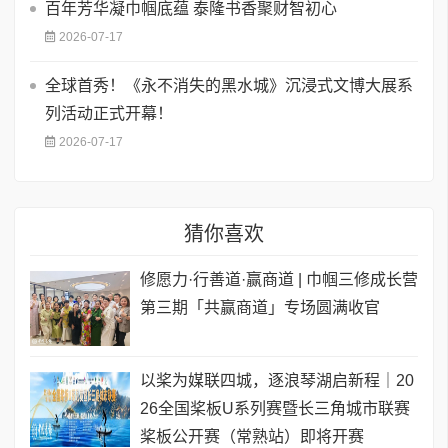
百年芳华凝巾帼底蕴 泰隆书香聚财智初心
2026-07-17
全球首秀！《永不消失的黑水城》沉浸式文博大展系
列活动正式开幕！
2026-07-17
猜你喜欢
修愿力·行善道·赢商道 | 巾帼三修成长营
第三期「共赢商道」专场圆满收官
以桨为媒联四城，逐浪琴湖启新程｜20
26全国桨板U系列赛暨长三角城市联赛
桨板公开赛（常熟站）即将开赛