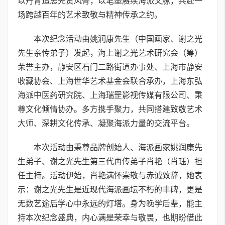
以丹青追思先贤风骨，以笔墨赓续海派文脉，共赴一
场跨越百年的艺术致敬与精神传承之约。
本次纪念活动由姚润康先生（中国画家、谢之光
先生亲传弟子）发起，
海上谢之光艺术研究会（筹）
荣誉主办，静安区石门二路街道办事处、上海市静安
收藏协会、上海世华艺术基金会联合承办，上海东弘
海派中医药研究院、上海瑞罡影视传媒有限公司、秉
尊文化倾情协办。多方携手聚力，共同搭建致敬艺术
大师、深耕文化传承、凝聚海派力量的交流平台。
本次活动由秉尊品牌创始人、海派画家姚润康先
生弟子、谢之光先生第三代再传弟子肖艳（肖珏）担
任主持。活动伊始，肖艳满怀崇敬与赤诚致辞，她表
示：谢之光先生是近现代海派画坛不朽的丰碑，更是
无数艺途后学心中永远的灯塔。身为晚学后辈，能主
持本次纪念盛典，内心满是荣幸与敬畏，也期盼借此