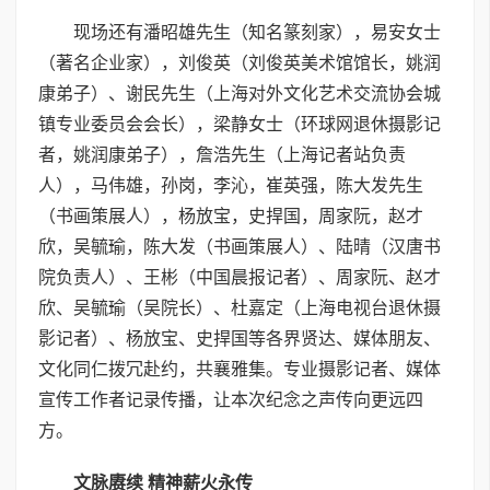
现场还有潘昭雄先生（知名篆刻家），易安女士
（著名企业家），刘俊英（刘俊英美术馆馆长，姚润
康弟子）、谢民先生（上海对外文化艺术交流协会城
镇专业委员会会长），梁静女士（环球网退休摄影记
者，姚润康弟子），詹浩先生（上海记者站负责
人），马伟雄，孙岗，李沁，崔英强，陈大发先生
（书画策展人），杨放宝，史捍国，周家阮，赵才
欣，吴毓瑜，陈大发（书画策展人）、陆晴（汉唐书
院负责人）、王彬（中国晨报记者）、周家阮、赵才
欣、吴毓瑜（吴院长）、杜嘉定（上海电视台退休摄
影记者）、杨放宝、史捍国等各界贤达、媒体朋友、
文化同仁拨冗赴约，共襄雅集。专业摄影记者、媒体
宣传工作者记录传播，让本次纪念之声传向更远四
方。
文脉赓续 精神薪火永传