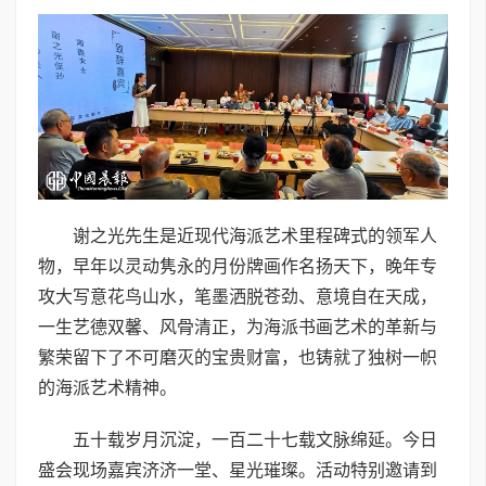
谢之光先生是近现代海派艺术里程碑式的领军人
物，早年以灵动隽永的月份牌画作名扬天下，晚年专
攻大写意花鸟山水，笔墨洒脱苍劲、意境自在天成，
一生艺德双馨、风骨清正，为海派书画艺术的革新与
繁荣留下了不可磨灭的宝贵财富，也铸就了独树一帜
的海派艺术精神。
五十载岁月沉淀，一百二十七载文脉绵延。今日
盛会现场嘉宾济济一堂、星光璀璨。活动特别邀请到