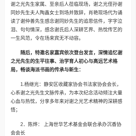
谢之光先生家属、至亲后人莅临现场，谢之光侄孙谢
同妙先生夫人陶鑫女士到场并致辞，肖艳现场代为诵
读了谢仲善先生感念谢同妙先生的追思信件，字字泣
泪、句句情深，感念谢氏后人深耕艺界、热忱传艺的
一生风范，令在场来宾无不动容。
随后，特邀名家嘉宾依次登台发言，深情追忆谢
之光先生的生平往事、治学育人初心与高远艺术格
局，畅谈海派书画的传承与新生：
1.杨继光：静安区收藏家协会书法家协会会长，
心系谢之光先生文脉传承，为本次纪念活动倾注大量
心血与热忱，分享多年来对谢之光艺术精神的深耕感
悟；
2．陈烨： 上海世华艺术基金会联合承办沉香协
会会长