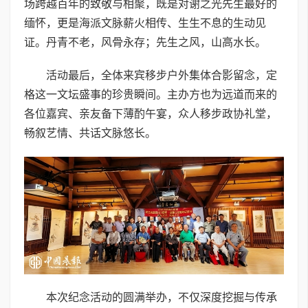
场跨越百年的致敬与相聚，既是对谢之光先生最好的
缅怀，更是海派文脉薪火相传、生生不息的生动见
证。丹青不老，风骨永存；先生之风，山高水长。
活动最后，全体来宾移步户外集体合影留念，定
格这一文坛盛事的珍贵瞬间。主办方也为远道而来的
各位嘉宾、亲友备下薄酌午宴，众人移步政协礼堂，
畅叙艺情、共话文脉悠长。
本次纪念活动的圆满举办，不仅深度挖掘与传承