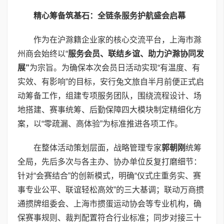
精心筹备筑基石：全链条服务护航盛会启幕
作为在沪滁籍企业家的核心交流平台，上海市滁
州商会始终以“
服务会员、联结乡谊、助力沪滁协同发
展”
为宗旨。为确保本次会员日活动实现“有温度、有
实效、有影响”的目标，安行兔文旅自半月前便正式启
动筹备工作，组建专项服务团队，围绕流程设计、场
地搭建、赛事统筹、后勤保障四大模块制定精细化方
案，以“零疏漏、高体验”为标准推进各项工作。
在整体活动策划层面，战略管理专家
郭朝刚
统筹
全局，先后多次与各主办、协办单位反复打磨细节：
针对“会赛结合”的创新模式，明确“仪式庄重务实、赛
事专业公平、联谊轻松高效”的三大基调；联动万商掼
通掼牌组委会、上海市掼蛋运动协会等专业机构，确
保赛事规则、裁判配置符合行业标准；同步对接三十