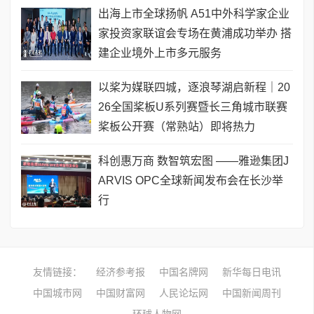
出海上市全球扬帆 A51中外科学家企业
家投资家联谊会专场在黄浦成功举办 搭
建企业境外上市多元服务
以桨为媒联四城，逐浪琴湖启新程｜20
26全国桨板U系列赛暨长三角城市联赛
桨板公开赛（常熟站）即将热力
科创惠万商 数智筑宏图 ——雅逊集团J
ARVIS OPC全球新闻发布会在长沙举
行
友情链接：
经济参考报
中国名牌网
新华每日电讯
中国城市网
中国财富网
人民论坛网
中国新闻周刊