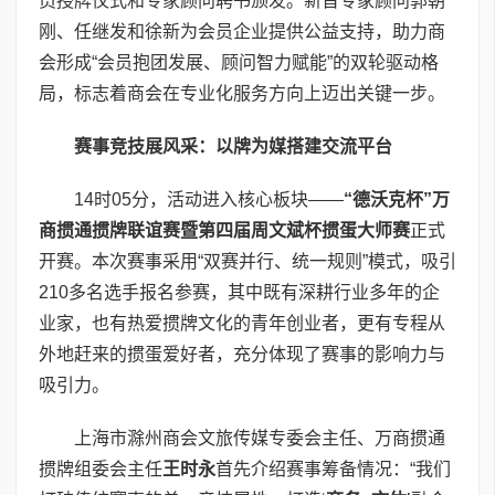
员授牌仪式和专家顾问聘书颁发。新晋专家顾问郭朝
刚、任继发和徐新为会员企业提供公益支持，助力商
会形成“会员抱团发展、顾问智力赋能”的双轮驱动格
局，标志着商会在专业化服务方向上迈出关键一步。
赛事竞技展风采：以牌为媒搭建交流平台
14时05分，活动进入核心板块——
“德沃克杯”万
商掼通掼牌联谊赛
暨
第四届周文斌杯掼蛋大师赛
正式
开赛。本次赛事采用“双赛并行、统一规则”模式，吸引
210多名选手报名参赛，其中既有深耕行业多年的企
业家，也有热爱掼牌文化的青年创业者，更有专程从
外地赶来的掼蛋爱好者，充分体现了赛事的影响力与
吸引力。
上海市滁州商会文旅传媒专委会主任、万商掼通
掼牌组委会主任
王时永
首先介绍赛事筹备情况：“我们