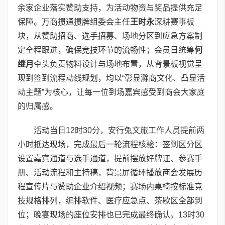
余家企业落实赞助支持，为活动物资与奖品提供充足
保障。万商掼通掼牌组委会主任
王时永
深耕赛事板
块，从赞助招商、选手招募、场地分区到应急方案制
定全程跟进，确保竞技环节的流畅性；会员日统筹
何
继月
牵头负责物料设计与场地布置，从背景板视觉呈
现到签到流程动线规划，均以“彰显滁商文化、凸显活
动主题”为核心，让每一位到场嘉宾感受到商会大家庭
的归属感。
活动当日12时30分，安行兔文旅工作人员提前两
小时抵达现场，完成最后一轮流程核验：签到区分区
设置嘉宾通道与选手通道，提前摆放好牌证、参赛手
册、活动流程和主持稿，背景屏循环播放商会发展历
程宣传片与赞助企业介绍视频；赛场内桌椅按标准竞
技规格排列，编排软件、医疗应急点、茶歇区全部到
位；晚宴现场的座位安排也已完成最终确认。13时30