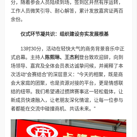
分，随着参会人员陆续到场，签到区井然有序运转，
工作人员微笑引导、耐心解答，累计发放嘉宾证两百
余份。
仪式环节凝共识：组织建设夯实发展根基
13时30分，活动在轻快大气的商务背景音乐中正
式启幕。主持人
陈熙琳、王杰利
登台致欢迎辞，向到
场领导、嘉宾及全体会员表达诚挚问候，并阐释了本
次活动“会赛结合”的深层意义：“今天的相聚，既是商
会大家庭的团聚，也是资源对接的平台，更是情感联
结的纽带。我们希望通过掼牌赛事这一轻松载体，让
新成员快速融入，让老朋友深化情谊，让每一位参与
者都能在交流中碰撞商机、共话未来。”