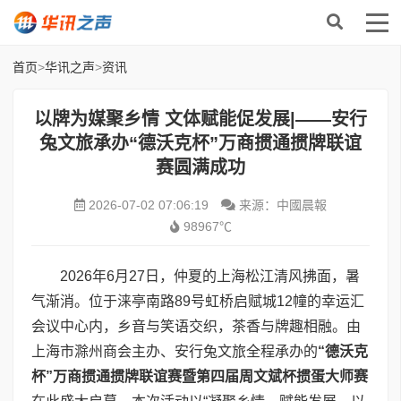
首页
>
华讯之声
>
资讯
以牌为媒聚乡情 文体赋能促发展|——安行
兔文旅承办“德沃克杯”万商掼通掼牌联谊
赛圆满成功
2026-07-02 07:06:19
来源：中國晨報
98967℃
2026年6月27日，仲夏的上海松江清风拂面，暑
气渐消。位于涞亭南路89号虹桥启赋城12幢的幸运汇
会议中心内，乡音与笑语交织，茶香与牌趣相融。由
上海市滁州商会主办、安行兔文旅全程承办的
“德沃克
杯”万商掼通掼牌联谊赛
暨第四届周文斌杯掼蛋大师赛