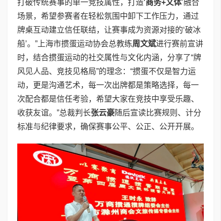
打破传统赛事的单一竞技属性，打造‘
商务+文体
’融合
场景，希望参赛者在轻松氛围中卸下工作压力，通过
牌桌互动建立信任联结，让赛事成为资源对接的‘破冰
船’。”上海市掼蛋运动协会总教练
周文斌
进行赛前宣讲
时，结合掼蛋运动的社交属性与文化内涵，分享了“牌
风见人品、竞技见格局”的理念：“掼蛋不仅是智力运
动，更是沟通艺术，每一次出牌都是策略选择，每一
次配合都是信任考验，希望大家在竞技中享受乐趣、
收获友谊。”总裁判长
张云豪
随后宣读比赛规则、计分
标准与纪律要求，确保赛事公平、公正、公开开展。