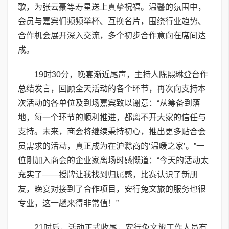
歌，为张云豪等寿星送上真挚祝福。温馨的氛围中，
会员与嘉宾们频频举杯、互换名片，围绕行业趋势、
合作机会展开深入交流，多个初步合作意向在席间达
成。
19时30分，晚宴渐近尾声，主持人陈熙琳登台作
总结发言，回顾全天活动的各个环节，再次向支持本
次活动的各单位及到场嘉宾致以谢意：“从筹备到落
地，每一个环节的顺利推进，都离不开大家的信任与
支持。未来，商会将继续秉持初心，推出更多贴合会
员需求的活动，真正成为在沪滁商的‘温暖之家’。”一
位刚加入商会的企业家离场时感慨道：“今天的活动太
充实了——授牌让我找到归属感，比赛认识了新朋
友，晚宴对接到了合作项目，安行兔文旅的服务也很
专业，这一趟来得非常值！”
21时后，活动正式收尾，安行兔文旅工作人员有