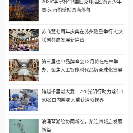
2026“李宁杯”中国匹克球巡回赛青少年
赛-河南鹤壁站圆满落幕
苏商慧七周年庆典在苏州隆重举行 七大
联创共启发展新篇章
第三届德中品牌峰会12月将在柏林举
办，聚焦人工智能时代品牌全球化发展
跨越千里献大爱！720光明行助力喀什1
50名白内障老人重获清晰视界
浪涌琴湖绘协同新卷，桨连四城启发展
新篇