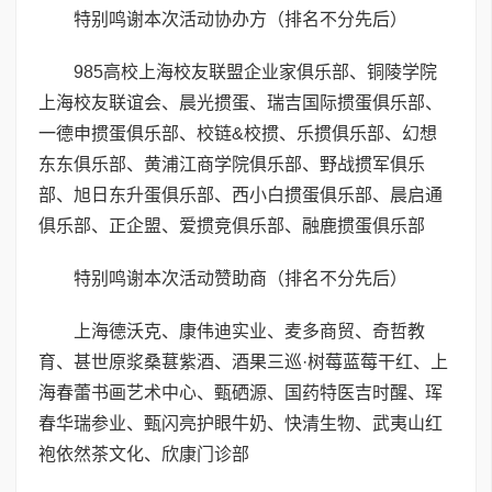
特别鸣谢本次活动协办方（排名不分先后）
985高校上海校友联盟企业家俱乐部、铜陵学院
上海校友联谊会、晨光掼蛋、瑞吉国际掼蛋俱乐部、
一德申掼蛋俱乐部、校链&校掼、乐掼俱乐部、幻想
东东俱乐部、黄浦江商学院俱乐部、野战掼军俱乐
部、旭日东升蛋俱乐部、西小白掼蛋俱乐部、晨启通
俱乐部、正企盟、爱掼竞俱乐部、融鹿掼蛋俱乐部
特别鸣谢本次活动赞助商（排名不分先后）
上海德沃克、康伟迪实业、麦多商贸、奇哲教
育、甚世原浆桑葚紫酒、酒果三巡·树莓蓝莓干红、上
海春蕾书画艺术中心、甄硒源、国药特医吉时醒、珲
春华瑞参业、甄闪亮护眼牛奶、快清生物、武夷山红
袍依然茶文化、欣康门诊部