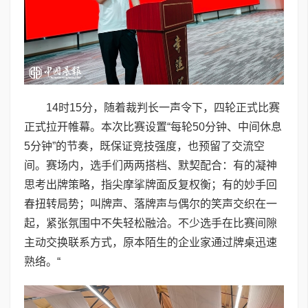
14时15分，随着裁判长一声令下，四轮正式比赛
正式拉开帷幕。本次比赛设置“每轮50分钟、中间休息
5分钟”的节奏，既保证竞技强度，也预留了交流空
间。赛场内，选手们两两搭档、默契配合：有的凝神
思考出牌策略，指尖摩挲牌面反复权衡；有的妙手回
春扭转局势；叫牌声、落牌声与偶尔的笑声交织在一
起，紧张氛围中不失轻松融洽。不少选手在比赛间隙
主动交换联系方式，原本陌生的企业家通过牌桌迅速
熟络。“