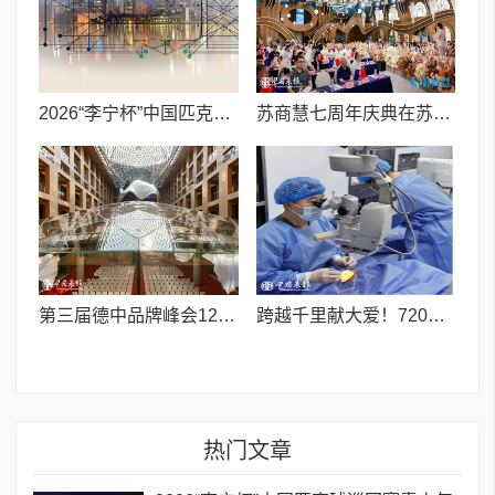
2026“李宁杯”中国匹克球巡回赛青少年赛-河南鹤壁站圆满落幕
苏商慧七周年庆典在苏州隆重举行 七大联创共启发展新篇章
第三届德中品牌峰会12月将在柏林举办，聚焦人工智能时代品牌全球化发展
跨越千里献大爱！720光明行助力喀什150名白内障老人重获清晰视界
热门文章