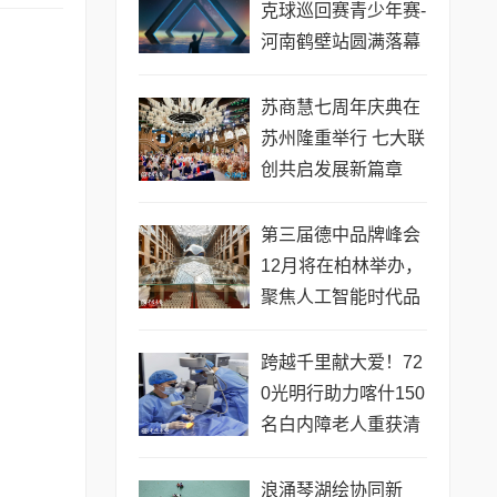
克球巡回赛青少年赛-
河南鹤壁站圆满落幕
苏商慧七周年庆典在
苏州隆重举行 七大联
创共启发展新篇章
第三届德中品牌峰会
12月将在柏林举办，
聚焦人工智能时代品
牌全球化发展
跨越千里献大爱！72
0光明行助力喀什150
名白内障老人重获清
晰视界
浪涌琴湖绘协同新