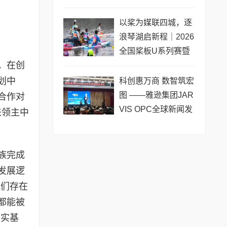
黄浦成功举办 搭建企
业境外上市多元服务
以桨为媒联四城，逐
浪琴湖启新程｜2026
全国桨板U系列赛暨
。在创
长三角城市联赛桨板
公开赛（常熟站）即
划中
科创惠万商 数智筑宏
将热力
图 ——雅逊集团JAR
合作对
VIS OPC全球新闻发
来领主中
布会在长沙举行
族完成
发展逻
我们存在
都能被
坚实基