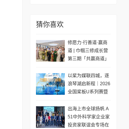
猜你喜欢
修愿力·行善道·赢商
道 | 巾帼三修成长营
第三期「共赢商道」
专场圆满收官
以桨为媒联四城，逐
浪琴湖启新程｜2026
全国桨板U系列赛暨
长三角城市联赛桨板
公开赛（常熟站）即
出海上市全球扬帆 A
将开赛
51中外科学家企业家
投资家联谊会专场在