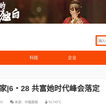
科技
企业
家|6・28 共富她时代峰会落定
20
来源：中國晨報
91745℃