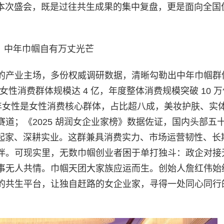
。本次盛会，既是过往共生成果的集中复盘，更是面向全国
，中年巾帼自有万丈光芒
的产业主场，多份权威调研数据，清晰勾勒出中年巾帼群
岁女性消费群体规模达 4 亿，年度整体消费规模突破 10 
岁中青年女性是女性消费核心群体，占比超八成，美妆护肤、实
道；《2025 胡润女企业家榜》数据佐证，国内头部五
白手起家、深耕实业。这群兼具消费实力、市场运营韧性、长
伴。可现实里，无数巾帼创业者困于单打独斗：政企对接
事无人共情。巾帼天团大家族应运而生。创始人詹红伟始
的共生平台，让独自赶路的女企业家，寻得一处同心同行