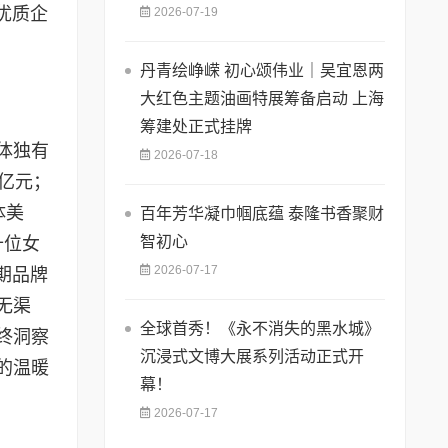
优质企
2026-07-19
丹青绘峥嵘 初心颂伟业｜吴宜恩两
大红色主题油画特展筹备启动 上海
筹建处正式挂牌
体独有
2026-07-18
万亿元；
体美
百年芳华凝巾帼底蕴 泰隆书香聚财
智初心
十位女
2026-07-17
期品牌
无渠
全球首秀！《永不消失的黑水城》
终洞察
沉浸式文博大展系列活动正式开
的温暖
幕！
2026-07-17