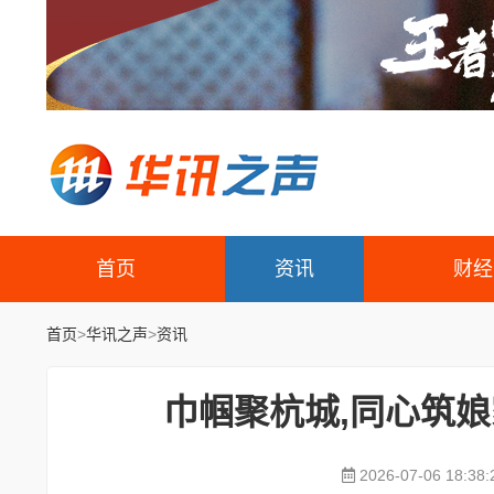
首页
资讯
财经
首页
>
华讯之声
>
资讯
巾帼聚杭城,同心筑娘
2026-07-06 18:38: