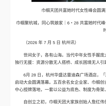
巾帼天团共富她时代女性峰会圆满
巾帼聚杭城，同心筑娘家｜6・28 共富她时代
（2026 年 7 月 5 日 杭州讯）
世间女子，各有山海。当代中年女性手握庞
独行无援：资源分散无人搭桥、成长困境无人引
6月 28 日，杭州华盛达雷迪森广场酒店
启动大会圆满落幕。五百余名女企业家、巾帼创
中心授牌落地，一套以公益为底色、制度为骨架
自创立之初，巾帼天团大家族创始人詹红伟