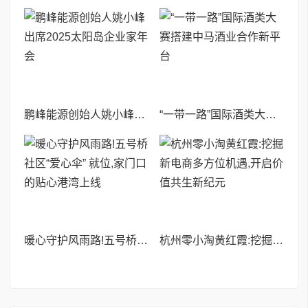
鹏峰能源创始人姚小峰出席2025太阳岛企业家年会
“一带一路”国际酒类大赛搭建中马酒业合作新平台
暖心守护风雨路!五号桥社区“爱心伞” 就位,家门口的贴心港湾上线
杭州零小淘黄红霞:挖掘新电商多方位机遇,开启价值共生新纪元