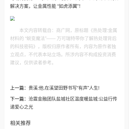
解决方案，让金属性能 “如虎添翼”！
本文内容转载自：商广网，原标题《热处理:金属
材料的 “蜕变魔法”—— 万可瑞特带你了解热处理背后
的科技密码》，版权归原作者所有，内容为原作者独
立观点，不代表本站立场。所涉内容不构成投资消费
建议，仅供读者参考。
上一篇：
贵溪:他,在溪望田野书写“有声”人生!
下一篇：
沧霆金融团队盐城社区温度暖盐城:公益行传
递爱心之光
相关推荐