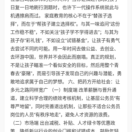
日复一日地刷行测题时，也许下一代操作系统就此与
机遇擦肩而过。 家庭教育的核心不在于“替孩子选
择”，而在于“帮孩子建立选择权”。与其一味追问“这份
工作稳不稳”，不如关注“孩子学不学得进去”；与其为
孩子存“彩礼钱”，不如设立“试错基金”，让孩子有勇气
去尝试不同的可能。用一年时间去做公益、去创业、
去环游中国，世界并不会因此而崩塌。真正的规划，
不是让孩子瞄准一个看似安全的目标，然后用整个青
春去“豪赌”，而是引导孩子发现自己的兴趣与潜能，勇
敢地追求属于自己的梦想。 六、把药方开给社会：让
多元之路同样宽广 （一）制度端 改革薪酬与晋升通
道，建立科学合理的绩效考核机制，让基层公务员“有
尊严地留”，同时完善退出机制，让那些不适合公务员
岗位的人员“有秩序地走”，避免人才资源的浪费。
（二）市场端 出台减税、补贴、人才绿卡等优惠政
策，降低新兴行业的创业门槛和试错成本，鼓励年轻