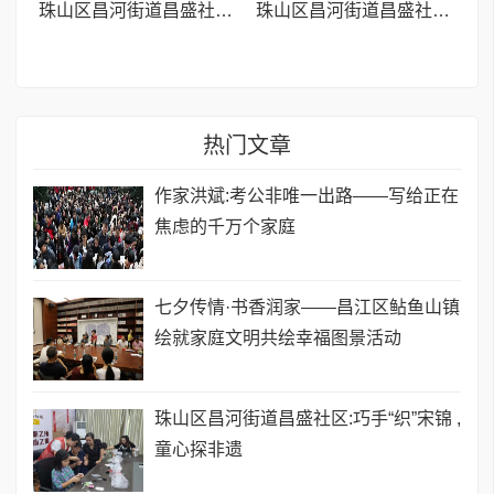
珠山区昌河街道昌盛社区:巧手“织”宋锦 ,童心探非遗
珠山区昌河街道昌盛社区开展带状疱疹科普宣传讲座 筑牢居民健康防线
热门文章
作家洪斌:考公非唯一出路——写给正在
焦虑的千万个家庭
七夕传情·书香润家——昌江区鲇鱼山镇
绘就家庭文明共绘幸福图景活动
珠山区昌河街道昌盛社区:巧手“织”宋锦 ,
童心探非遗