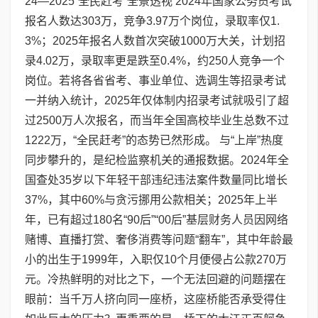
24—2025“全民赶考”全景透视 2024年国家公务员考试
报名人数达303万，竞争3.97万个岗位，录取率仅1.
3%；2025年报名人数首次突破1000万大关，计划招
录4.02万，录取率更是跌至0.4%，约250人竞争一个
岗位。若将各省省考、事业单位、选调生等招录考试
一并纳入统计，2025年仅体制内招录考试就吸引了超
过2500万人次报名，而当年全国高校毕业生总数不过
1222万，“全民赶考”的态势已然形成。 与“上岸”热度
同步攀升的，是纪检监察机关的通报数据。2024年全
国查处35岁以下年轻干部违纪违法案件数量同比增长
37%，其中60%与贪污挪用公款相关；2025年上半
年，已有超过180名“90后”“00后”基层财务人员因网络
赌博、直播打赏、奢侈消费等问题“翻车”，其中年龄最
小的出生于1999年，入职仅10个月便侵占公款270万
元。冷热鲜明的对比之下，一个无法回避的问题摆在
眼前：当千万人挤向同一座桥，这座桥能否承受得住