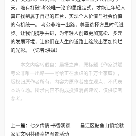
天，唯有打破“考公唯一论”的思维定式，才能让年轻人
真正找到属于自己的舞台，实现个人价值与社会价值
的有机统一。 考公非唯一出路，尊重选择方显时代进
步。让我们携手共进，为年轻人创造更加宽松、多元
的发展环境，让他们在人生的道路上绽放出更加绚烂
的光彩。（记者:洪斌）
本文内容转载自：晨报之声，原标题《作家洪斌:
考公非唯一出路——写给正在焦虑的千万个家庭》，
版权归原作者所有，内容为原作者独立观点，不代表
本站立场。所涉内容不构成投资消费建议，仅供读者
参考。
上一篇：
七夕传情·书香润家——昌江区鲇鱼山镇绘就
家庭文明共绘幸福图景活动