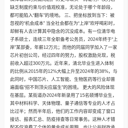
缺乏制度约束与价值观校准，无论处于哪个年龄段，
都可能陷入“翻车”的境地。 三、把坐标放到当下：被
忽视的“机会成本” 当全社会都在为“上岸”欢呼喝彩时，
却鲜有人去计算其中隐含的沉没成本。有一位清华电
子系硕士，连续三年全职备考公务员，2024年终于“上
岸”某部委，年薪12万元；而他的同届同学加入了一家
芯片初创公司，经过四年的努力，股权激励兑现，税
前收入超过300万元。近年来，清北毕业生进入体制
的比例从2015年的12%大幅上升至2024年的38%，与
此同时，中国芯片、人工智能、生物医药等行业却普
遍面临“招不到顶尖应届生”的困境。 更大的风险体现
在基层。某街道办2024年新录用了15名硕博毕业生，
其中材料科学、天体物理、量子通信等专业的人才占
比过半；然而半年后，他们的工作内容却变成了窗口
接访、报表汇总、防疫排查等日常事务。这种人才错
配不仅浪费了个体的黄金成长周期，也让公共财政承