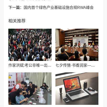
下一篇：
国内首个绿色产业基础设施合规RWA峰会
相关推荐
作家洪斌:考公非唯一出路——写给正在焦虑的千万个家庭
七夕传情·书香润家——昌江区鲇鱼山镇绘就家庭文明共绘幸福图景活动