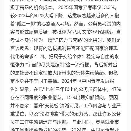
担了高昂的机会成本。 2025年国考弃考率仅13.3%，
较2023年的41%大幅下降，这意味着越来越多的人抱
着“孤注一掷”的心态涌入考场。然而，公务员考试的内
容与形式屡遭质疑，被批评为“八股文”的现代翻版。当
考试本身异化为一场“记忆力与套路”的比拼时，我们是
否该反思：现有的选拔机制是否还能匹配国家治理现
代化的需求？ 四、把尺子交给个体：稳定与自由的永
恒张力 “宇宙的尽头是编制”这一流行梗，背后折射出
的是社会不确定性放大所带来的集体焦虑情绪。但稳
定本身并不等同于幸福。2024年《中国青年发展报
告》显示，在已“上岸”三年以上的公务员群体中，47%
存在不同程度的职业倦怠，15%出现抑郁倾向。原因
并不复杂：晋升“天花板”清晰可见，工作内容与专业严
重错位，以及“论资排辈”带来的无力感，都让许多公务
员在工作中感到迷茫与压抑。 与此同时，灵活就业市
场正呈现出蓬勃发展的态势。2024年，中国灵活就业