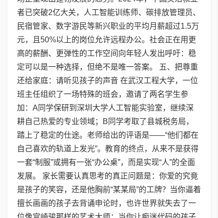
者已突破2亿大关，人工智能训练师、碳排放管理员、
民宿管家、数字游民等新兴职业的平均月薪超过1.5万
元，且50%以上的岗位允许远程办公。社会正在用更
高的薪酬、更弹性的工作空间向年轻人发出呼吁：稳
定可以是一种选择，但绝不是唯一答案。 五、把尊重
还给家庭：请听见孩子的声音 在武汉工程大学，一位
班主任组织了一场特殊的班会，邀请了两名学生参
加：A同学保研到深圳大学人工智能实验室，继续深
耕自己热爱的专业领域；B同学考取了县城税务局，
踏上了稳定的仕途。老师给出的评语是——“他们都在
自己喜欢的轨道上发光”。教育的终点，从来不是获得
一套“制服”或拥有一张“办公桌”，而是实现“人”的全面
发展。 家长需要认真思考的真正问题是：你爱的究竟
是孩子的笑容，还是他胸前“某某局”的工牌？当你逼着
擅长画画的孩子去背诵申论时，也许世界就失去了一
位像宫崎骏那样的艺术大师；当你让痴迷代码的孩子