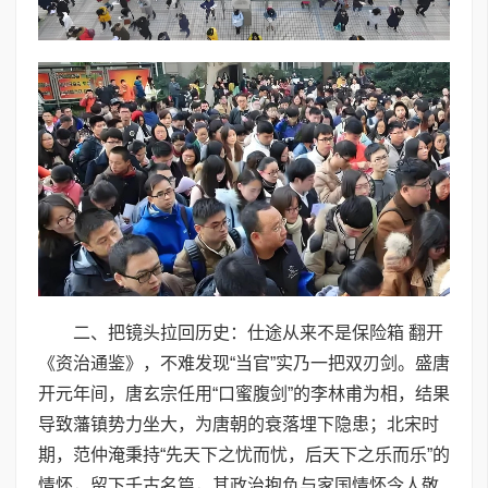
二、把镜头拉回历史：仕途从来不是保险箱 翻开
《资治通鉴》，不难发现“当官”实乃一把双刃剑。盛唐
开元年间，唐玄宗任用“口蜜腹剑”的李林甫为相，结果
导致藩镇势力坐大，为唐朝的衰落埋下隐患；北宋时
期，范仲淹秉持“先天下之忧而忧，后天下之乐而乐”的
情怀，留下千古名篇，其政治抱负与家国情怀令人敬