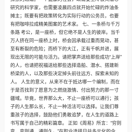
研究的科学家，也需要凌晨四点就开始忙碌的炸油条
摊主；既要有把政策转化为实际行动的公务员，也要
有把咖啡拉成精美图案的艺术家。 七、一条桥与千万
条路 考公，是一座桥，但它绝不是人生的彼岸。当千
万人挤在同一座桥上时，桥会因承载过重而晃动，甚
至有断裂的危险；而桥下的大江，正有千帆并进，展
现出无限的可能与活力。请把掌声送给那些成功“上岸”
的人，也请把祝福送给那些选择造船、潜水、搭建新
桥梁的人，以及那些决定掉头前往远方、探索未知的
人。 人生的意义，从来不在于抵达哪一个编制，而在
于是否找到了愿意为之燃烧激情、付出努力的那一寸
疆域。毕竟，世界那么大，不止一座桥可以通行；孩
子的人生那么长，不止一种活法可以选择。让我们尊
重孩子的选择，鼓励他们勇敢追梦，在人生的道路上
书写属于自己的精彩篇章。 正如《周易》所言：“穷则
变，变则通，通则久。”在职业选择日益多元化的今