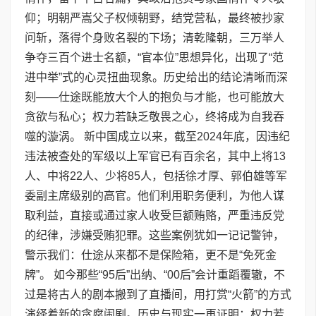
仰；明朝严嵩父子权倾朝野，结党营私，最终被抄家
问斩，落得个身败名裂的下场；清乾隆朝，三万举人
争夺三百个进士名额，“官本位”思想异化，出现了“范
进中举”式的心灵扭曲现象。历史给出的结论清晰而深
刻——仕途既能放大个人的抱负与才能，也可能放大
贪欲与私心；权力若缺乏敬畏之心，终将成为自我吞
噬的漩涡。 新中国成立以来，截至2024年底，因违纪
违法被查处的军级以上军官已有百余名，其中上将13
人、中将22人、少将85人，包括徐才厚、郭伯雄等军
委副主席级别的高官。他们利用职务便利，为他人谋
取利益，直接或通过家人收受巨额贿赂，严重违反党
的纪律，涉嫌受贿犯罪。这些案例犹如一记记警钟，
警示我们：仕途从来都不是保险箱，更不是“免死金
牌”。 如今那些“95后”出纳、“00后”会计重蹈覆辙，不
过是将古人的剧本搬到了直播间，用打赏“火箭”的方式
演绎着新的贪腐闹剧。历史与现实一再证明：权力若