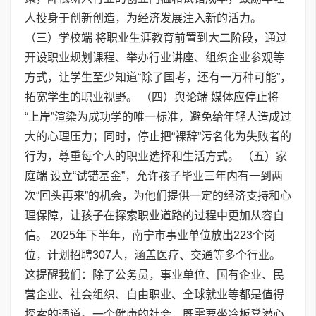
人投身于创新创造，为经济发展注入新的活力。
（三）学校端 将职业生涯教育前置到大二阶段，通过
开设职业规划课程、举办行业讲座、组织企业参观等
方式，让学生至少知道“除了国考，还有一万种可能”，
拓宽学生的职业视野。 （四）舆论端 媒体应停止将
“上岸”渲染为成功学的唯一标准，避免给年轻人造成过
大的心理压力；同时，停止把“裸辞”污名化为失败者的
行为，尊重每个人的职业选择和生活方式。 （五）家
庭端 设立“试错基金”，允许孩子毕业三年内有一到两
次“回头再来”的机会，为他们提供一定的经济支持和心
理保障，让孩子在探索职业道路的过程中更加从容自
信。 2025年下半年，南宁市事业单位放出223个岗
位，计划招聘307人，涵盖医疗、交通等多个行业。
这提醒我们：除了公务员，事业单位、国有企业、民
营企业、社会组织、自由职业、全球就业等都是值得
探索的通道。一个健康的社会，既需要坐冷板凳潜心