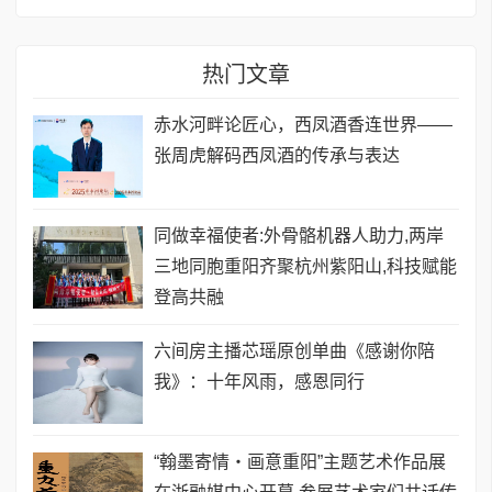
热门文章
赤水河畔论匠心，西凤酒香连世界——
张周虎解码西凤酒的传承与表达
同做幸福使者:外骨骼机器人助力,两岸
三地同胞重阳齐聚杭州紫阳山,科技赋能
登高共融
六间房主播芯瑶原创单曲《感谢你陪
我》：十年风雨，感恩同行
“翰墨寄情・画意重阳”主题艺术作品展