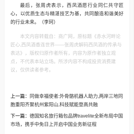
最后，张周虎表示，西凤酒愿行业同仁共守匠
心，以优质生态与精湛技艺为基，共同酿造和谐美好
的行业未来。（李珂）
本文内容转载自：商广网，原标题《赤水河畔论
匠心,西凤酒香连世界——张周虎解码西凤酒的传承与
表达》，版权归原作者所有，内容为原作者独立观
点，不代表本站立场。所涉内容不构成投资消费建
议，仅供读者参考。
上一篇：
同做幸福使者:外骨骼机器人助力,两岸三地同
胞重阳齐聚杭州紫阳山,科技赋能登高共融
下一篇：
德国知名旅行箱包品牌travelite全新布局中国
市场，携手中免日上开启中国业务新征程