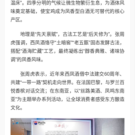
温床”。四季分明的气候让微生物繁衍生息，为酒体风
味奠定基础，使宝鸡成为凤香型白酒无可替代的核心
产区。
地理是“先天禀赋”，古法工艺是“后天修为”。张周
虎强调，西凤酒恪守“土暗窖”“老五甑”固态发酵古法，
搭配“酒海贮藏”工艺，最终凝练出“醇香典雅、诸味协
调”的凤香风味。
张周虎表示，近年来西凤酒借中法建交60周年、
共建“一带一路”契机走向世界。在法国巴黎，与罗兰百
悦香槟对话交流；在东南亚，以“丝路美酒、凤鸣东南
亚”为主题举办系列活动，让全球消费者感受东方酿造
文化。