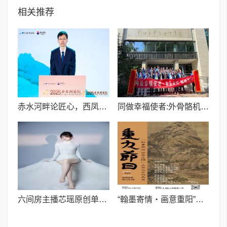
相关推荐
赤水河畔论匠心，西凤酒香连世界——张周虎解码西凤酒的传承与表达
同做幸福使者:外骨骼机器人助力,两岸三地同胞重阳齐聚杭州紫阳山,科技赋能登高共融
六间房主播芯瑶原创单曲《感谢你陪我》：十年风雨，感恩同行
“翰墨寄情・画意重阳”主题艺术作品展在浙融媒中心开幕,参展艺术家们共话传统与创新