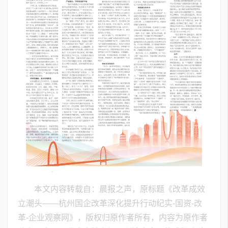
本文内容转载自：晨报之声，原标题《改革成效
立潮头——杭州国企改革深化提升行动纪实-国资-改
革-企业观察网》，版权归原作者所有，内容为原作者