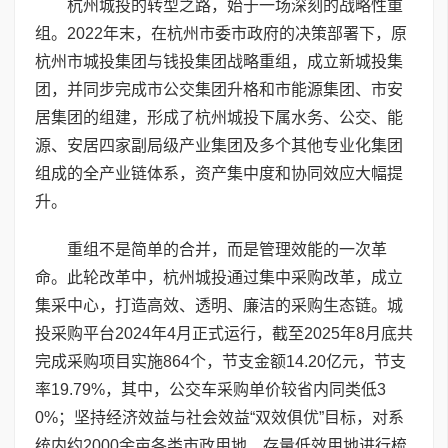
杭州城投的转型之路，始于一场深刻的战略性重
组。2022年末，在杭州市委市政府的决策部署下，原
杭州市城投集团与钱投集团战略重组，成立新城投集
团，并同步完成市公交集团升格和市能源集团、市安
居集团的组建，形成了杭州城投下属水务、公交、能
源、安居四家副局级产业集团及多个其他专业化集团
组成的全产业链体系，资产集中度和协同效应大幅提
升。
重组不是简单的合并，而是管理效能的一次革
命。此轮改革中，杭州城投通过集中采购改革，成立
集采中心，打造高效、透明、廉洁的采购生态链。城
投采购平台2024年4月正式运行，截至2025年8月底共
完成采购项目实施864个，节支金额14.20亿元，节支
率19.79%，其中，公交车采购单价较省内同类低3
0%；坚持经济效益与社会效益“双效俱优”目标，对系
统内约2000余亩各类市政用地、存量低效用地进行梳