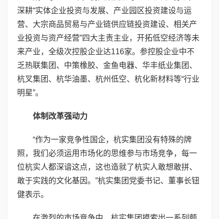
深耕“实体企业投资与发展、产业园区投资建设与运
营、大宗商品贸易与产业链供应链投资建设、相关产
业投资与资产经营”四大主责主业，开拓低空经济等未
来产业，全级次控股企业达116家。参控股企业中不
乏热联集团、中策橡胶、金鱼电器、华丰纸业集团、
杭叉集团、杭华油墨、杭州低空、杭化新材料等“行业
明星”。
体制改革强动力
“作为一家竞争性国企，杭实集团没有特殊的牌
照，我们必须运用市场化的思维参与市场竞争，每一
位杭实人都深谙这点，这也造就了杭实人敢想敢拼、
敢于实践的文化基因。”杭实集团党委书记、董事长钮
健表示。
在激烈的市场竞争中，杭实集团摸索出一系列颇