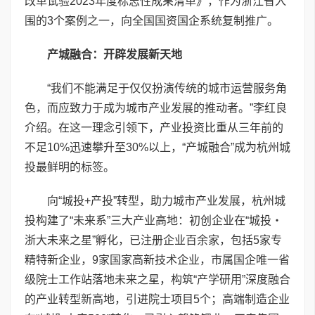
改革试验2023年度标志性成果清单》，作为浙江省入
围的3个案例之一，向全国国资国企系统复制推广。
产城融合：开辟发展新天地
“我们不能满足于仅仅扮演传统的城市运营服务角
色，而应致力于成为城市产业发展的推动者。”李红良
介绍。在这一理念引领下，产业投资比重从三年前的
不足10%迅速攀升至30%以上，“产城融合”成为杭州城
投最鲜明的标签。
向“城投+产投”转型，助力城市产业发展，杭州城
投构建了“未来系”三大产业高地：初创企业在“城投・
浙大未来之星”孵化，已注册企业百余家，包括5家专
精特新企业，9家国家高新技术企业，市属国企唯一省
级院士工作站落地未来之星，构筑“产学研用”深度融合
的产业转型新高地，引进院士项目5个；高端制造企业