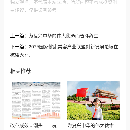
独立观点，不代表本站立场。所涉内容不构成投资消
费建议，仅供读者参考。
上一篇：
为复兴中华的伟大使命而奋斗终生
下一篇：
​2025国家健康美容产业联盟创新发展论坛在
杭盛大召开
相关推荐
改革成效立潮头——杭州国企改革深化提升行动纪实-国资-改革-企业观察网
为复兴中华的伟大使命而奋斗终生