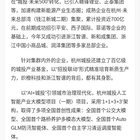
在“城投·未来500”转化，已引入赣锋锂业、正泰集团
等，加速构建新能源产业生态圈；成熟企业在杭州·未
来总部湾（钱江新城二期）集聚，累计投资近700亿
元，在前期成功招引平安、西子国际、菲诺等企业的
基础上，今年又成功引进浙江智谱、新和成集团、浙
江中国小商品城、润泽集团等多家总部企业。
针对集群内外的企业，杭州城投还建立了百亿级
的城投产业基金，以“招投联动”形式精准培育新质生产
力，炽橙科技和浙江智谱的背后，都有其身影。
以“AI+城投”引领城市治理现代化，杭州城投人工
智能产业大模型项目（一期）项目，采用‘1+1+3+3’架
构，取得了多项全国首创性成果：全国首个公交大模
型、全国首个路桥养护多模态大模型、全国首个Auto
GLM防汛智能体、全国首个自主学习清运调度智能
体。