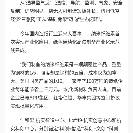
从“通导监气反”（通信、导航、监测、气象、安全
反制）优势明显，到无人机制造短板补长，杭州低空
经济“三张网”正从“基础骨架”迈向“生态闭环”。
今年国内造纸行业迎来大喜事——纳米纤维素首
次实现产业化应用，绿色连续化高浓制备产业化示范
线建成。
“我们制备的纳米纤维素是一项颠覆性产品，重量
为钢材的1/5，强度却是钢材的五倍，成本仅为加拿
大、美国同类产品的1/10。一家年产100万吨的造纸企
业每年能节省上千万元。”杭化新材料负责人说，目前
企业已与APP集团、红塔仁恒、华丰集团等签订协议
实现批量化应用。
仁和里·杭实智造中心、Loft49·杭实创意中心和杭
实科创中心，分别锚定“科创+智造”“科创+文创”“科创