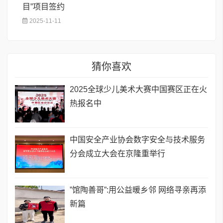
目”项目签约
2025-11-11
猜你喜欢
2025全球少儿美术大赛中国赛区正在火
热报名中
中国安全产业协会数字安全与技术服务
分会成立大会在京隆重举行
”馆陶善哥”:用公益暖乡邻 网络寻亲再添
新篇