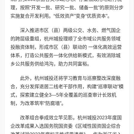
理，按照“开发一批、研究一批、储备一批”的原则分步
实施复合开发利用。“低效资产”变身“优质资本”。
深入推进市区（县）两级公交、水务、燃气国企
的跨层级重组，杭州城投理顺了全市域公共服务领域
投融资体制，形成市区（县）联动的 一体化高效运营
体系，打造公共服务一体化供给新模式，有效消除城
乡公共服务供给鸿沟，助力共同富裕。
此外，杭州城投还将学习教育与巡察整改深度融
合，充分发挥退居二线老干部作用，构建“巡审联动”模
式，探索建立健全3—5年全覆盖的巡查审计长效机
制，为改革筑牢“防腐墙”。
改革组合拳成效立竿见影。杭州城投2023年度国
企改革成果入选国务院国资委《区域性国资国企综合