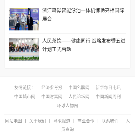
浙江森淼智能泳池一体机惊艳亮相国际
展会
人民茶饮——健康同行,战略发布暨五进
计划正式启动
友情链接：
经济参考报
中国名牌网
新华每日电讯
中国城市网
中国财富网
人民论坛网
中国新闻周刊
环球人物网
网站地图
|
关于我们
|
寻求报道
|
商业合作
|
联系我们
|
人
员查询