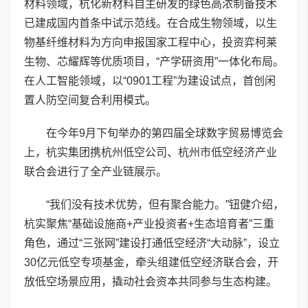
材料领域，杭化新材料自主研发的绿色高浓制备技术
已建成国内首条中试示范线。在合成生物领域，以生
物基纤维材料为方向申报国家工程中心，投资弈柯莱
生物、芯耀辉等优质项目，“产学研资用”一体化布局。
在人工智能领域，以“0901工程”为建设试点，首创闲
置人防空间复合利用模式。
在今年9月下旬举办的第四届全球数字贸易博览会
上，杭实集团携杭州低空公司、杭州市低空经济产业
联合会进行了全产业链展示。
“我们没有技术优势，但有聚合能力。”钮健介绍，
杭实聚焦“基础设施商+产业投资者+生态培育者”三重
角色，通过“三张网”建设打通低空经济“大动脉”，设立
30亿元低空专项基金，牵头组建低空经济联合会，开
放低空场景应用，撬动社会资本共同参与生态构建。