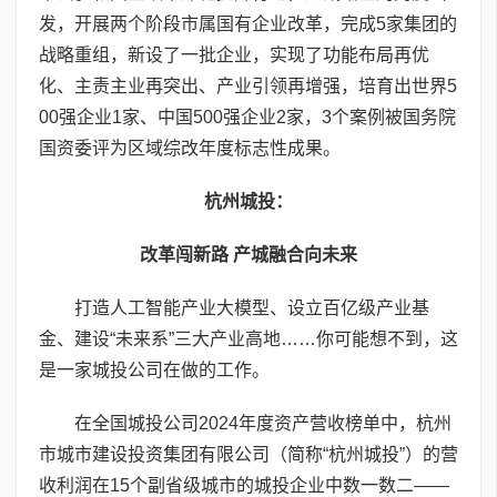
发，开展两个阶段市属国有企业改革，完成5家集团的
战略重组，新设了一批企业，实现了功能布局再优
化、主责主业再突出、产业引领再增强，培育出世界5
00强企业1家、中国500强企业2家，3个案例被国务院
国资委评为区域综改年度标志性成果。
杭州城投：
改革闯新路 产城融合向未来
打造人工智能产业大模型、设立百亿级产业基
金、建设“未来系”三大产业高地……你可能想不到，这
是一家城投公司在做的工作。
在全国城投公司2024年度资产营收榜单中，杭州
市城市建设投资集团有限公司（简称“杭州城投”）的营
收利润在15个副省级城市的城投企业中数一数二——