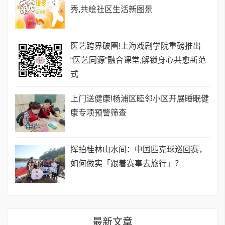
秀,共绘社区生活新图景
医艺跨界破圈!上海戏剧学院重磅推出
“医艺同源”融合课堂,解锁身心共愈新范
式
上门送健康!杨浦区睦邻小区开展睡眠健
康专项预警筛查
挥拍桂林山水间：中国匹克球巡回赛，
如何做实「跟着赛事去旅行」？
最新文章