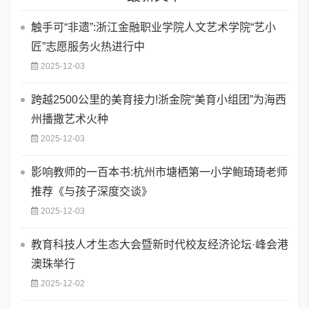
触手可“非遗”:浙江金融职业学院人文艺术学院“艺小
匠”志愿服务火热进行中
2025-12-03
跨越2500公里的美育接力!浙金院“美育小组团”为海西
州播撒艺术火种
2025-12-03
影响教师的一百本书:杭州市塘栖第一小学鲍琦琦老师
推荐《与孩子深度交谈》
2025-12-03
教育科技人才生态大会暨新时代校友经济论坛·峰会港
澳珠举行
2025-12-02