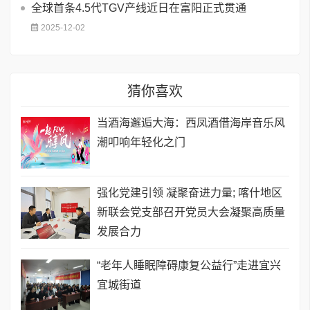
全球首条4.5代TGV产线近日在富阳正式贯通
2025-12-02
猜你喜欢
当酒海邂逅大海：西凤酒借海岸音乐风
潮叩响年轻化之门
强化党建引领 凝聚奋进力量; 喀什地区
新联会党支部召开党员大会凝聚高质量
发展合力
“老年人睡眠障碍康复公益行”走进宜兴
宜城街道