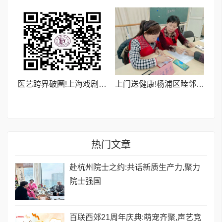
医艺跨界破圈!上海戏剧学院重磅推出“医艺同源”融合课堂,解锁身心共愈新范式
上门送健康!杨浦区睦邻小区开展睡眠健康专项预警筛查
热门文章
赴杭州院士之约:共话新质生产力,聚力
院士强国
百联西郊21周年庆典:萌宠齐聚,声艺竞