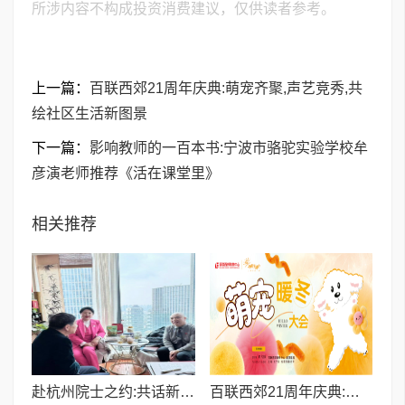
所涉内容不构成投资消费建议，仅供读者参考。
上一篇：
百联西郊21周年庆典:萌宠齐聚,声艺竞秀,共
绘社区生活新图景
下一篇：
影响教师的一百本书:宁波市骆驼实验学校牟
彦演老师推荐《活在课堂里》
相关推荐
赴杭州院士之约:共话新质生产力,聚力院士强国
百联西郊21周年庆典:萌宠齐聚,声艺竞秀,共绘社区生活新图景