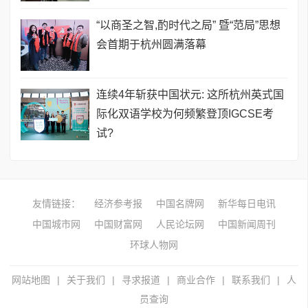
“以商圣之智,酌时代之局” 暨“范局”思想
会首期于杭州圆满落幕
连续4年斩获中国状元: 这所杭州英式国
际化双语学校为何频繁登顶IGCSE考
试?
友情链接：
经济参考报
中国名牌网
新华每日电讯
中国城市网
中国财富网
人民论坛网
中国新闻周刊
环球人物网
网站地图
|
关于我们
|
寻求报道
|
商业合作
|
联系我们
|
人
员查询