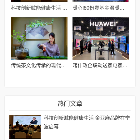
科技创新赋能健康生活 金亚麻品牌在宁波启幕
暖心!80份壹基金温暖包,为莎车县艾力西湖镇孩子筑牢“暖冬防线”
传统茶文化传承的现代困境、价值重估与活化新生
喀什政企联动送家电家居补贴 职工享多重优惠省钱又省心
热门文章
科技创新赋能健康生活 金亚麻品牌在宁
波启幕