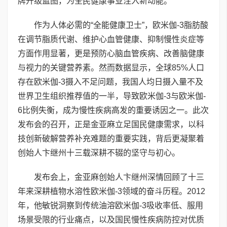
牌升级蓝图，为全民健康事业注入新动能。
作为人体必需的“全能健康卫士”，欧米伽-3脂肪酸
在调节脂质代谢、维护心血管健康、抑制慢性炎症等
方面作用显著，更是预防心脑血管疾病、改善脑健康
与视力的关键营养素。然而数据显示，全球85%人口
存在欧米伽-3摄入不足问题，我国人均日摄入量不及
世界卫生组织推荐值的一半，导致欧米伽-3与欧米伽-
6比例失衡，成为慢性疾病高发的重要诱因之一。此次
发布会的召开，正是金亚麻立足国民健康需求，以科
技创新破解营养补充难题的重要实践，背后更凝聚着
创始人卞继州十三载深耕不辍的坚守与初心。
发布会上，金亚麻创始人卞继州深情回顾了十三
年来深耕植物水溶性欧米伽-3领域的奋斗历程。2012
年，他敏锐洞察到传统油溶欧米伽-3吸收率低、服用
场景受限的行业痛点，以及国民慢性疾病防控对优质