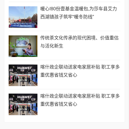
暖心!80份壹基金温暖包,为莎车县艾力
西湖镇孩子筑牢“暖冬防线”
传统茶文化传承的现代困境、价值重估
与活化新生
喀什政企联动送家电家居补贴 职工享多
重优惠省钱又省心
喀什政企联动送家电家居补贴 职工享多
重优惠省钱又省心