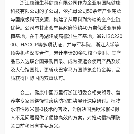
浙江康维生科健康有限公司作为金亚麻国际健康
科技有限公司的子公司，依托母公司50余年产业底蕴
与国家级科研资源，构建了从原料到终端的全产业链
优势。公司与甘肃会宁县政府签约40万亩优质亚麻种
植基地，在千岛湖建成高标准生产基地，通过ISO220
00、HACCP等多项认证，并与军科院、浙江大学等
顶尖机构深度合作，累计申请20余项核心专利。其产
品已入选联合国采购目录、成为亚运会使用产品及埃
及大使馆国礼，更斩获巴拿马万国博览会特金奖，品
质获得国际国内双重认可。
会上，健康中国万里行浙江组委会相关领导、营
养学专家围绕慢性疾病防控趋势展开深度研讨。植物
水溶性欧米伽-3技术的普及，为解决国民欧米伽-3摄
入不足问题提供了便捷高效的方案，对推动慢病预防
关口前移具有重要意义。