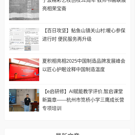
宁波精彩艺校创校32周年 教师书画联展
亮相荣宝斋
【百日攻坚】鲇鱼山镇关山村:暖心参保
进行时 便民服务再升级
夏积相亮相2025中国制造品牌发展峰会
以匠心护眠诠释中国制造温度
【e启研修】AI赋能教学评价,智启课堂
新篇章——杭州市笕桥小学三鹰成长营
专项培训