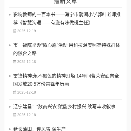
最新文章
影响教师的一百本书——海宁市鹃湖小学郭叶老师推
荐《智慧沟通——有滋有味做班主任》
2025-12-19
市一福院举办“微心愿”活动 用科技温度照亮特殊群体
的融合之路
2025-12-18
雷锋精神:永不褪色的精神灯塔 ​14年间曹荣安面向全
国发放20.5万份雷锋年历画
2025-12-18
辽宁建昌：“数商兴农”赋能乡村振兴 续写丰收叙事
2025-12-18
延长油田：迎风雪 保生产