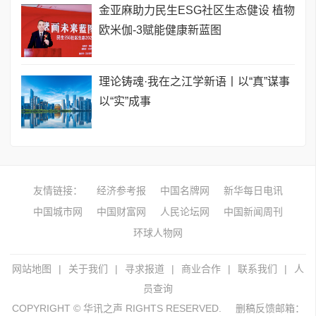
金亚麻助力民生ESG社区生态健设 植物
欧米伽-3赋能健康新蓝图
理论铸魂·我在之江学新语丨以“真”谋事
以“实”成事
友情链接：
经济参考报
中国名牌网
新华每日电讯
中国城市网
中国财富网
人民论坛网
中国新闻周刊
环球人物网
网站地图
|
关于我们
|
寻求报道
|
商业合作
|
联系我们
|
人
员查询
COPYRIGHT © 华讯之声 RIGHTS RESERVED.
删稿反馈邮箱：