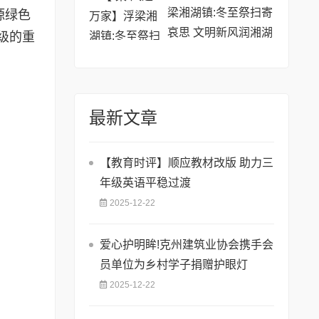
梁湘湖镇:冬至祭扫寄
源绿色
哀思 文明新风润湘湖
级的重
最新文章
【教育时评】顺应教材改版 助力三
年级英语平稳过渡
2025-12-22
爱心护明眸!克州建筑业协会携手会
员单位为乡村学子捐赠护眼灯
2025-12-22