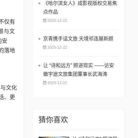
《哈尔滨女人》成影视版权交易焦
点作品
2025-12-22
不仅有
景与文
京青携手话文旅 天境祁连展新颜
的安
2025-12-22
的落地
让 “诗和远方” 照进现实 ——访安
徽宇途文旅集团董事长武海涛
2025-12-22
力与文化
活、更
猜你喜欢