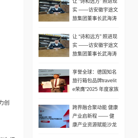
让 “诗和远方” 照进现
实 ——访安徽宇途文
旅集团董事长武海涛
草 草
让 “诗和远方” 照进现
实 ——访安徽宇途文
旅集团董事长武海涛
草 草
享誉全球：德国知名
旅行箱包品牌travelit
e荣膺“2025 年度家族
企业”称号
力创
​跨界融合聚动能 健康
产业启新程 —— 健
康产业资源赋能沙龙
在仁和万家圆满举办