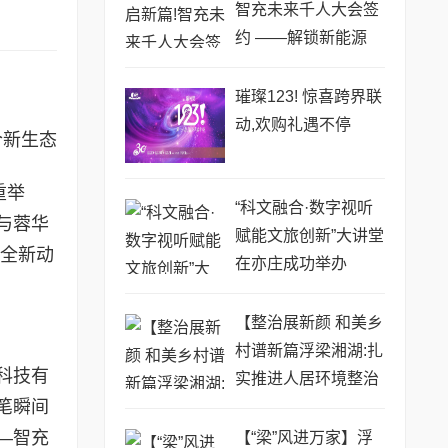
智充未来千人大会签
约 ——解锁新能源
+文化科技融合新生
态
璀璨123! 惊喜跨界联
动,欢购礼遇不停
合新生态
重举
“科文融合·数字视听
与蓉华
赋能文旅创新”大讲堂
入全新动
在亦庄成功举办
【整治展新颜 和美乡
村谱新篇浮梁湘湖:扎
科技有
实推进人居环境整治
笔瞬间
专项行动
—智充
【“梁”风进万家】浮