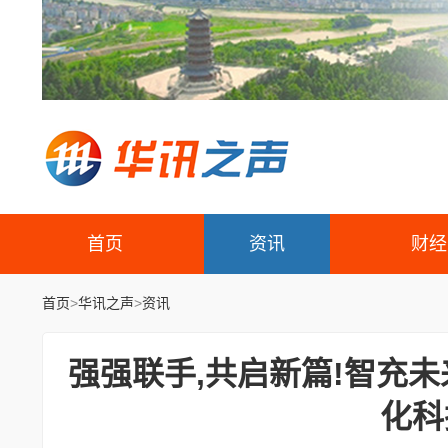
首页
资讯
财经
首页
>
华讯之声
>
资讯
强强联手,共启新篇!智充
化科