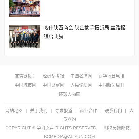
喀什陕西商会I陕企携手拓新局 丝路枢
纽启共赢
友情链接：
经济参考报
中国名牌网
新华每日电讯
中国城市网
中国财富网
人民论坛网
中国新闻周刊
环球人物网
网站地图
|
关于我们
|
寻求报道
|
商业合作
|
联系我们
|
人
员查询
COPYRIGHT © 华讯之声 RIGHTS RESERVED.
删稿反馈邮箱：
KCMEDIA@ALIYUN.COM