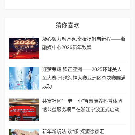
猜你喜欢
凝心聚力融万象,奋楫扬帆启新程——浙
融媒中心2026新年致辞
逐梦荣耀 锋芒亚洲——2025环球美人
鱼大赛·环球海神大赛亚洲区总决赛圆满
成功
共富社区“一老一小”智慧康养科普体验
馆公益服务项目在浙江宁波正式启动
新年新玩法,欢“乐”探源徐家汇