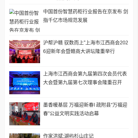
中国首份智慧药柜行业报告在京发布 剑
指千亿市场规范发展
沪帮沪赣 驭数而上”上海市江西商会202
6迎新年会暨赣商大讲坛隆重举行
​上海市江西商会第九届第四次会员代表
大会暨第九届第七次理事会隆重召开
墨香暖基层 万福迎新春I 疏附县“万福迎
春”公益文明实践活动启幕
作家洪斌:湖屿杉山庄记