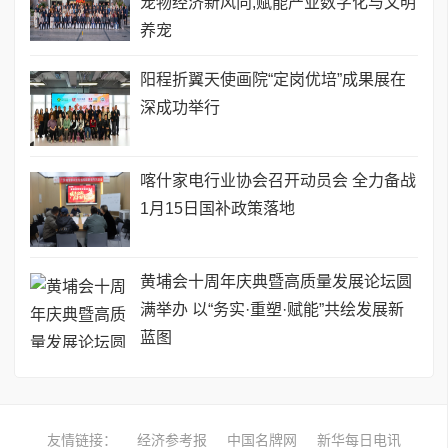
宠物经济新风向,赋能产业数字化与文明
养宠
阳程折翼天使画院“定岗优培”成果展在
深成功举行
喀什家电行业协会召开动员会 全力备战
1月15日国补政策落地
黄埔会十周年庆典暨高质量发展论坛圆
满举办 ​以“务实·重塑·赋能”共绘发展新
蓝图
友情链接：
经济参考报
中国名牌网
新华每日电讯