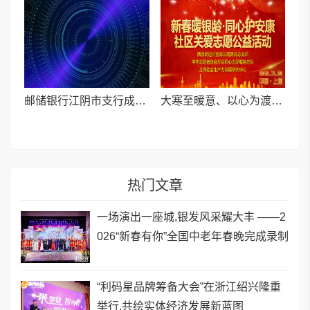
邮储银行江阴市支行成功投放全国首笔小企业进销贷业务
​大寒至暖意、以心为渡寒—— 社区关爱志愿公益活动
热门文章
一场演出一座城,银发风采耀大丰 ——2
026“新春有你”全国中老年春晚完成录制
​“利码星品牌筹备大会”在浙江绍兴隆重
举行,共绘实体经济发展新蓝图