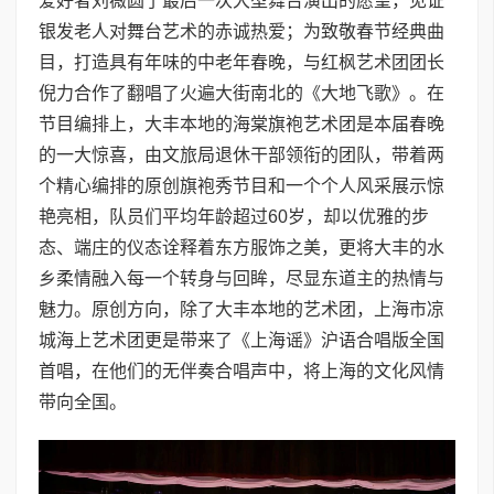
爱好者刘薇圆了最后一次大型舞台演出的愿望，见证
银发老人对舞台艺术的赤诚热爱；为致敬春节经典曲
目，打造具有年味的中老年春晚，与红枫艺术团团长
倪力合作了翻唱了火遍大街南北的《大地飞歌》。在
节目编排上，大丰本地的海棠旗袍艺术团是本届春晚
的一大惊喜，由文旅局退休干部领衔的团队，带着两
个精心编排的原创旗袍秀节目和一个个人风采展示惊
艳亮相，队员们平均年龄超过60岁，却以优雅的步
态、端庄的仪态诠释着东方服饰之美，更将大丰的水
乡柔情融入每一个转身与回眸，尽显东道主的热情与
魅力。原创方向，除了大丰本地的艺术团，上海市凉
城海上艺术团更是带来了《上海谣》沪语合唱版全国
首唱，在他们的无伴奏合唱声中，将上海的文化风情
带向全国。