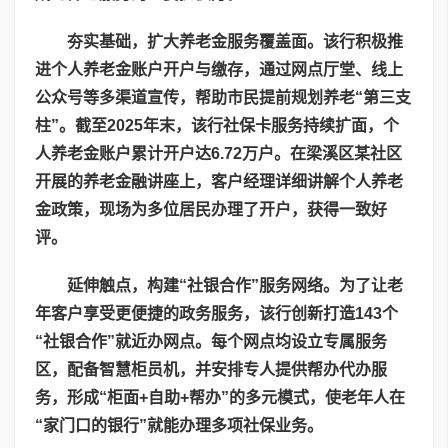
夯实基础，扩大养老金服务覆盖面。
该
行积极推
进个人养老金账户开户与缴存，通过网点厅堂、线上
公众号等多渠道宣传，帮助市民提前规划养老“第三支
柱”。截至
2025
年末，
该
行社保卡服务持续
扩面
，个
人养老金账户累计开户达
6.72
万户。在梁溪区某社区
开展的养老金融讲座上，客户经理详细讲解个人养老
金政策，现场为多位居民办理了开户，获得一致好
评。
延伸触点，构建“社银合作”服务网络。为了让老
年客户享受更便捷的政务服务，
该
行创新打造
143
个
“社银合作”就近办网点。每个网点均设立专属服务
区，配备智慧柜员机，并安排专人提供帮办代办服
务，形成“柜面
+
自助
+
帮办”的多元模式，使老年人在
“家门口的银行”就能办理多项社保业务。