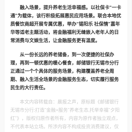
融入场景，提升养老生活幸福感。以社保卡“一卡
通”为载体，
该
行积极拓展惠民应用场景。联合本地优
质餐饮商超开展专属优惠，举办“锡阳乐 社保情”嘉年
华等适老主题活动，将金融福利无缝嵌入老年人的日
常消费与文娱生活，让金融服务更有温度。
从一份长远的养老储备，到一次便捷的社保办
理，再到一顿优惠的暖心餐食，邮储银行无锡
市
分行
正通过一个个具体的服务场景，构建覆盖养老全周
期、融入生活全场景的金融服务生态，切实履行服务
民生的大行责任。
本文内容转载自：晨报之声，原标题《邮储银行
无锡市分行:打造"金融+服务"养老生态,托举幸福"夕阳
红"》，版权归原作者所有，内容为原作者独立观点，
不代表本站立场。所涉内容不构成投资消费建议，仅