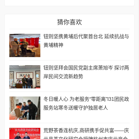
猜你喜欢
钮则坚携黄埔后代聚首台北 延续抗战与
黄埔精神
钮则坚拜会国民党副主席萧旭岑 探讨两
岸民间交流新趋势
冬日暖人心 为老服务“零距离”I31团民政
服务站寒冬送暖守护独居老人
荒野茶香连杭庆,商研携手促共富——庆