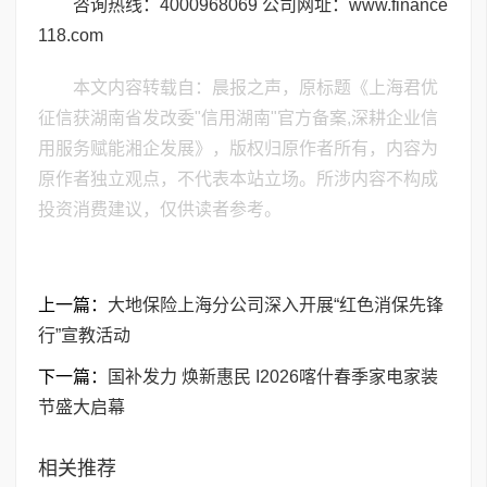
咨询热线：4000968069 公司网址：www.finance
118.com
本文内容转载自：晨报之声，原标题《上海君优
征信获湖南省发改委"信用湖南"官方备案,深耕企业信
用服务赋能湘企发展》，版权归原作者所有，内容为
原作者独立观点，不代表本站立场。所涉内容不构成
投资消费建议，仅供读者参考。
上一篇：
大地保险上海分公司深入开展“红色消保先锋
行”宣教活动
下一篇：
国补发力 焕新惠民 I2026喀什春季家电家装
节盛大启幕
相关推荐