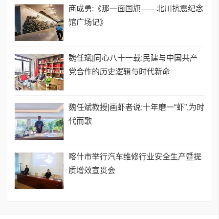
商成勇:《那一面国旗——北川抗震纪念
馆广场记》
魏任斌|同心八十一载:民建与中国共产
党合作的历史逻辑与时代新命
魏任斌教授|画虾者说:十年磨一“虾”,为时
代而歌
喀什市举行汽车维修行业安全生产暨提
质增效宣贯会