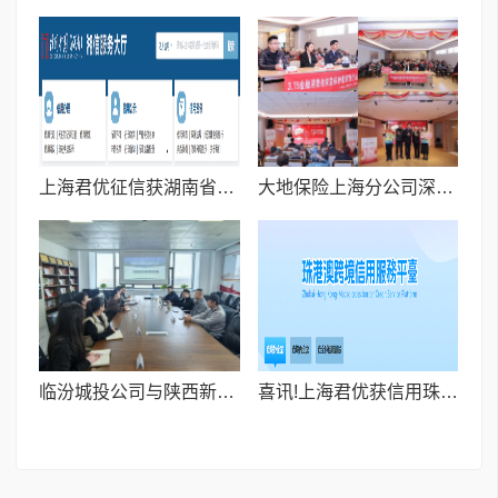
上海君优征信获湖南省发改委“信用湖南”官方备案,深耕企业信用服务赋能湘企发展
大地保险上海分公司深入开展“红色消保先锋行”宣教活动
临汾城投公司与陕西新焦耳座谈交流 共探零碳园区建设发展新路径
喜讯!上海君优获信用珠海官方收录,入驻珠港澳跨境信用服务平台赋能跨境企业信用发展