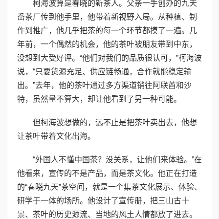
柯海波算是春晓的新茶人。父亲一手创办的九天
岙茶厂传到他手里，他带着新视野入局。从种植、制
作到推广，他几乎把茶的每一个环节都摸了一遍。几
年前，一个偶然的机会，他的茶叶被朋友带到中东，
没想到大受好评。“他们对我们的品质很认可，”柯海波
说，“只要货源充足、供应链畅通，合作就能稳定输
出。”去年，他的茶叶通过多方渠道销往阿联酋和沙
特，虽然量不算大，却让他看到了另一种可能。
但柯海波想做的，远不止是把茶叶卖出去，他想
让茶叶带着文化出海。
“外国人不懂中国茶？没关系，让他们来体验。”在
他看来，宣传的不是产品，而是茶文化。他正在打造
的“春晓九天”茶空间，就是一个集茶文化展示、体验、
研学于一体的场所。他设计了宣传册，把三山古十
景、茶叶的历史源流、当地的风土人情都放了进去。