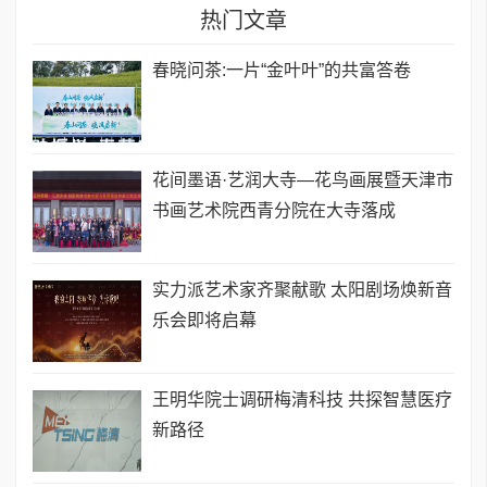
热门文章
春晓问茶:一片“金叶叶”的共富答卷
花间墨语·艺润大寺—花鸟画展暨天津市
书画艺术院西青分院在大寺落成
实力派艺术家齐聚献歌 太阳剧场焕新音
乐会即将启幕
王明华院士调研梅清科技 共探智慧医疗
新路径