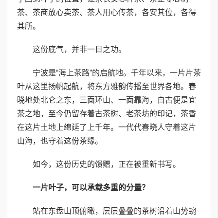
茶、茶商放心卖茶、茶人用心传茶，各安其位，各得
其所。
这份底气，并非一日之功。
宁波是“海上茶路”的启航地。千年以来，一片片茶
叶从这里扬帆起航，将东方雅韵传播至世界各地。春
晓地处北仑之东，三面环山、一面靠海，自古便是宜
茶之地，至今仍留存着古茶树、老茶坊的印记，茶香
在这片土地上绵延了上千年。一代代春晓人守着这片
山海，也守着这份茶缘。
如今，这份历史的馈赠，正在被重新书写。
一片叶子，可以
承载
多重的分量？
站在东盘山顶俯瞰，层层叠叠的茶树沿着山势蜿