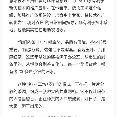
总站技术人员韩震对此深有感触：“‘共富工坊’有利于
新优技术的推广应用。在他看来，依托工坊这个枢
纽，加强推广体系建设，培育乡土专家，将技术推广
转化为“工坊对农户”的日常田间指导，既有利于技术落
地，也能实实在在地助农增收。
“我们的茶叶年年都拿奖，品质有保障，茶农们很
重要。”顾静芬说。这句话不是客套。春晓玉叶、海和
森红茶，这些年拿过的奖摆满了办公室，从市里的到
省里的，从博览会到茶文化节。每一个奖项背后，都
有这200多户茶农的汗水。
这种“企业+工坊+农户”的模式，正在把一片片分
散的茶园，织成一张密实的共富网络。它不仅让喝茶
的人唇齿留香，更让种茶的人口袋鼓囊，好日子，是
大家一起干出来的。