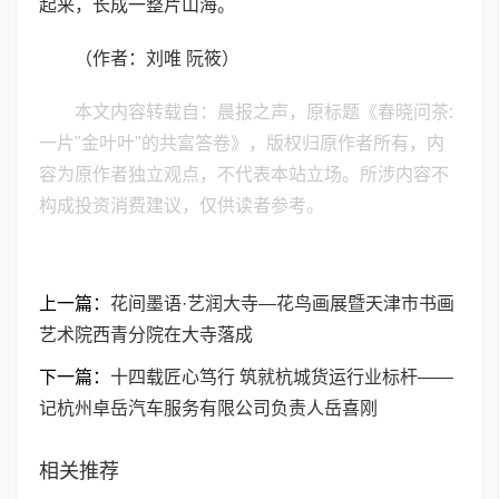
起来，长成一整片山海。
（作者：刘唯 阮筱）
本文内容转载自：晨报之声，原标题《春晓问茶:
一片"金叶叶"的共富答卷》，版权归原作者所有，内
容为原作者独立观点，不代表本站立场。所涉内容不
构成投资消费建议，仅供读者参考。
上一篇：
花间墨语·艺润大寺—花鸟画展暨天津市书画
艺术院西青分院在大寺落成
下一篇：
十四载匠心笃行 筑就杭城货运行业标杆——
记杭州卓岳汽车服务有限公司负责人岳喜刚
相关推荐