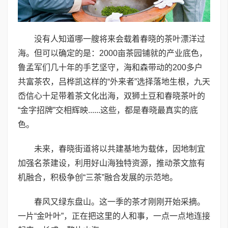
没有人知道哪一艘将来会载着春晓的茶叶漂洋过
海。但可以确定的是：2000亩茶园铺就的产业底色，
鲁孟军们几十年的手艺坚守，海和森带动的200多户
共富茶农，吕桦凯这样的“外来者”选择落地生根，九天
岙信心十足带着茶文化出海，双狮土豆和春晓茶叶的
“金字招牌”交相辉映......这些，都是春晓最真实的底
色。
未来，春晓街道将以共建基地为载体，因地制宜
加强名茶建设，利用好山海独特资源，推动茶文旅有
机融合，积极争创“三茶”融合发展的示范地。
春风又绿东盘山。这一季的茶才刚刚开始采摘。
一片“金叶叶”，正在把这里的人和事，一点一点地连接