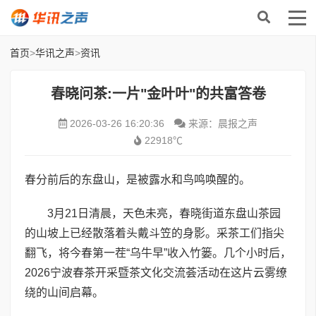
首页
>
华讯之声
>
资讯
春晓问茶:一片"金叶叶"的共富答卷
2026-03-26 16:20:36
来源：晨报之声
22918℃
春分前后的东盘山，是被露水和鸟鸣唤醒的。
3月21日清晨，天色未亮，春晓街道东盘山茶园
的山坡上已经散落着头戴斗笠的身影。采茶工们指尖
翻飞，将今春第一茬“乌牛早”收入竹篓。几个小时后，
2026宁波春茶开采暨茶文化交流荟活动在这片云雾缭
绕的山间启幕。