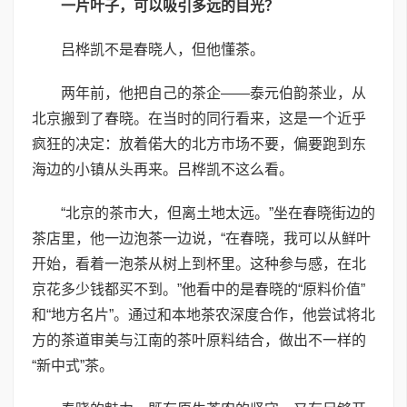
一片叶子，可以吸引多远的目光？
吕桦凯不是春晓人，但他懂茶。
两年前，他把自己的茶企——泰元伯韵茶业，从
北京搬到了春晓。在当时的同行看来，这是一个近乎
疯狂的决定：放着偌大的北方市场不要，偏要跑到东
海边的小镇从头再来。吕桦凯不这么看。
“北京的茶市大，但离土地太远。”坐在春晓街边的
茶店里，他一边泡茶一边说，“在春晓，我可以从鲜叶
开始，看着一泡茶从树上到杯里。这种参与感，在北
京花多少钱都买不到。”他看中的是春晓的“原料价值”
和“地方名片”。通过和本地茶农深度合作，他尝试将北
方的茶道审美与江南的茶叶原料结合，做出不一样的
“新中式”茶。