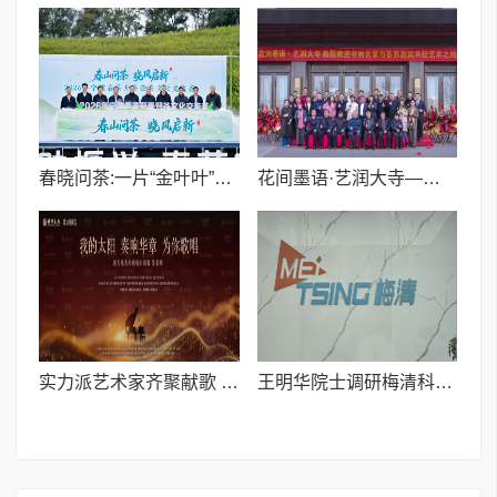
春晓问茶:一片“金叶叶”的共富答卷
花间墨语·艺润大寺—花鸟画展暨天津市书画艺术院西青分院在大寺落成
实力派艺术家齐聚献歌 太阳剧场焕新音乐会即将启幕
王明华院士调研梅清科技 共探智慧医疗新路径