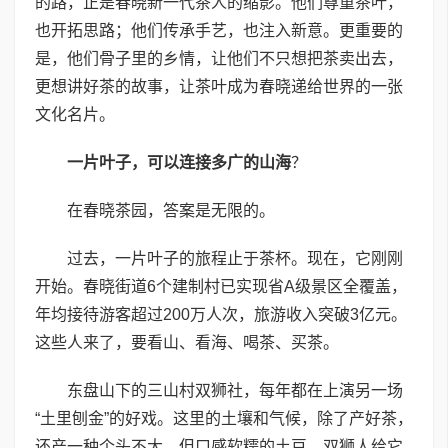
的路，正是春晓新一代茶人的缩影。他们尊重茶叶，
也开拓思路；他们传承手艺，也注入新意。更重要的
是，他们骨子里的乡情，让他们不只想把茶卖出去，
更想讲好茶的故事，让茶叶成为春晓递给世界的一张
文化名片。
一片叶子，可以连接多广的山海
？
在春晓茶园，答案是无限的。
过去，一片叶子的旅程止于茶杯。现在，它刚刚
开始。春晓街道6个建制村已实现省A级景区全覆盖，
年均接待游客超过200万人次，旅游收入突破3亿元。
这些人来了，要看山、看海、喝茶、买茶。
东盘山下的三山村双狮社，每年都在上演另一场
“土里刨金”的好戏。这里的土壤和气候，除了产好茶，
还产一种个头不大、但口感软糯的土豆。双狮人给它