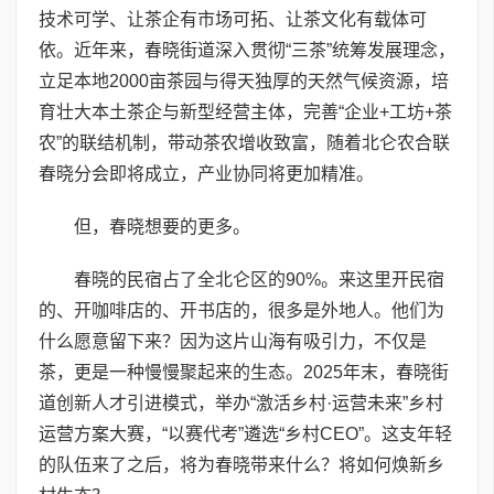
技术可学、让茶企有市场可拓、让茶文化有载体可
依。近年来，春晓街道深入贯彻“三茶”统筹发展理念，
立足本地2000亩茶园与得天独厚的天然气候资源，培
育壮大本土茶企与新型经营主体，完善“企业+工坊+茶
农”的联结机制，带动茶农增收致富，随着北仑农合联
春晓分会即将成立，产业协同将更加精准。
但，春晓想要的更多。
春晓的民宿占了全北仑区的90%。来这里开民宿
的、开咖啡店的、开书店的，很多是外地人。他们为
什么愿意留下来？因为这片山海有吸引力，不仅是
茶，更是一种慢慢聚起来的生态。2025年末，春晓街
道创新人才引进模式，举办“激活乡村·运营未来”乡村
运营方案大赛，“以赛代考”遴选“乡村CEO”。这支年轻
的队伍来了之后，将为春晓带来什么？将如何焕新乡