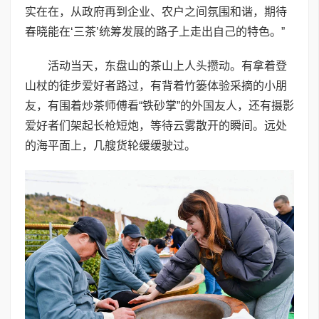
实在在，从政府再到企业、农户之间氛围和谐，期待
春晓能在‘三茶’统筹发展的路子上走出自己的特色。”
活动当天，东盘山的茶山上人头攒动。有拿着登
山杖的徒步爱好者路过，有背着竹篓体验采摘的小朋
友，有围着炒茶师傅看“铁砂掌”的外国友人，还有摄影
爱好者们架起长枪短炮，等待云雾散开的瞬间。远处
的海平面上，几艘货轮缓缓驶过。