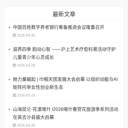
最新文章
​中国百姓数字养老银行筹备推进会议隆重召开
2026-03-30
滋养四季 韵动心智 ——沪上艺术疗愈科普活动守护
儿童青少年心灵成长
2026-03-29
她力量崛起 | 巾帼天团发展大会启幕 以组织动能与AI
矩阵托举女性创业新生态
2026-03-29
山海昆仑·花漾喀什 I2026喀什春赏花旅游季系列活动
在英吉沙县盛大启幕
2026-03-28