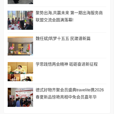
聚势出海,共赢未来 第一期出海服务商
联盟交流会圆满落幕!
​魏任斌|筑梦十五五 民建谱新篇
学思践悟两会精神 砥砺奋进新征程
德式好物齐聚会员盛典travelite携2026
春夏新品惊艳亮相中免会员嘉年华