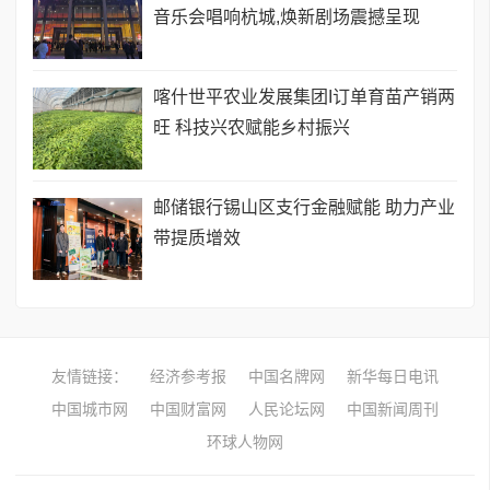
音乐会唱响杭城,焕新剧场震撼呈现
喀什世平农业发展集团I订单育苗产销两
旺 科技兴农赋能乡村振兴
邮储银行锡山区支行金融赋能 助力产业
带提质增效
友情链接：
经济参考报
中国名牌网
新华每日电讯
中国城市网
中国财富网
人民论坛网
中国新闻周刊
环球人物网