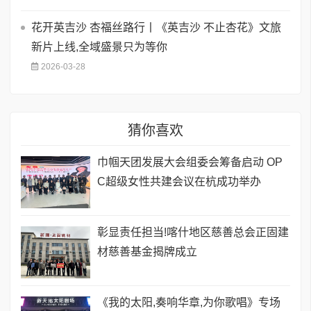
花开英吉沙 杏福丝路行丨《英吉沙 不止杏花》文旅
新片上线,全域盛景只为等你
2026-03-28
猜你喜欢
巾帼天团发展大会组委会筹备启动 OP
C超级女性共建会议在杭成功举办
彰显责任担当!喀什地区慈善总会正固建
材慈善基金揭牌成立
《我的太阳,奏响华章,为你歌唱》专场