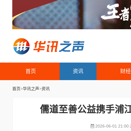
首页
资讯
财经
首页
>
华讯之声
>
资讯
儒道至善公益携手浦江
2026-06-01 21:00: