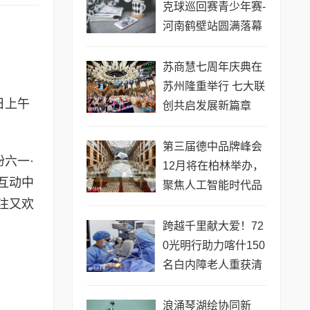
克球巡回赛青少年赛-
河南鹤壁站圆满落幕
苏商慧七周年庆典在
苏州隆重举行 七大联
日上午
创共启发展新篇章
第三届德中品牌峰会
六一·
12月将在柏林举办，
互动中
聚焦人工智能时代品
注又欢
牌全球化发展
跨越千里献大爱！72
0光明行助力喀什150
名白内障老人重获清
晰视界
浪涌琴湖绘协同新