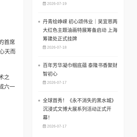
2026-07-19
丹青绘峥嵘 初心颂伟业｜吴宜恩两
大红色主题油画特展筹备启动 上海
筹建处正式挂牌
的首席
2026-07-18
心天而
百年芳华凝巾帼底蕴 泰隆书香聚财
智初心
术之
2026-07-17
成六一
全球首秀！《永不消失的黑水城》
沉浸式文博大展系列活动正式开
幕！
2026-07-17