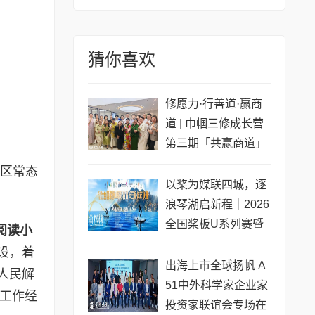
猜你喜欢
修愿力·行善道·赢商
道 | 巾帼三修成长营
第三期「共赢商道」
专场圆满收官
社区常态
以桨为媒联四城，逐
浪琴湖启新程｜2026
全国桨板U系列赛暨
阅读小
长三角城市联赛桨板
设，着
公开赛（常熟站）即
出海上市全球扬帆 A
人民解
将开赛
51中外科学家企业家
贸工作经
投资家联谊会专场在