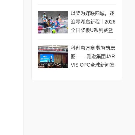
黄浦成功举办 搭建企
业境外上市多元服务
以桨为媒联四城，逐
浪琴湖启新程｜2026
全国桨板U系列赛暨
长三角城市联赛桨板
公开赛（常熟站）即
科创惠万商 数智筑宏
将热力
图 ——雅逊集团JAR
VIS OPC全球新闻发
布会在长沙举行