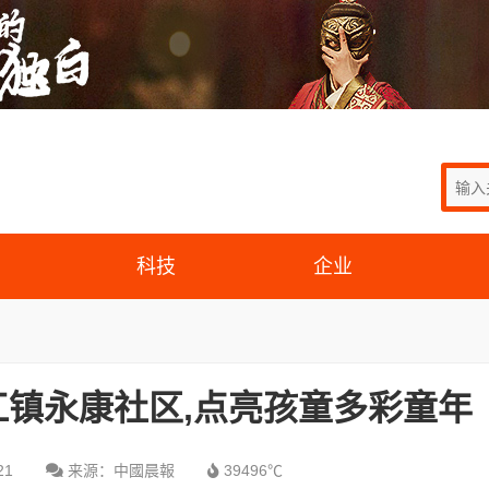
科技
企业
镇永康社区,点亮孩童多彩童年
21
来源：中國晨報
39496℃