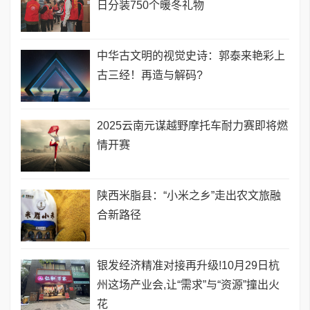
日分装750个暖冬礼物
中华古文明的视觉史诗：郭泰来艳彩上
古三经！再造与解码?
2025云南元谋越野摩托车耐力赛即将燃
情开赛
陕西米脂县：“小米之乡”走出农文旅融
合新路径
银发经济精准对接再升级!10月29日杭
州这场产业会,让“需求”与“资源”撞出火
花