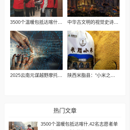
3500个温暖包抵达喀什,42名志愿者单日分装750个暖冬礼物
中华古文明的视觉史诗：郭泰来艳彩上古三经！再造与解码?
2025云南元谋越野摩托车耐力赛即将燃情开赛
陕西米脂县：“小米之乡”走出农文旅融合新路径
热门文章
3500个温暖包抵达喀什,42名志愿者单