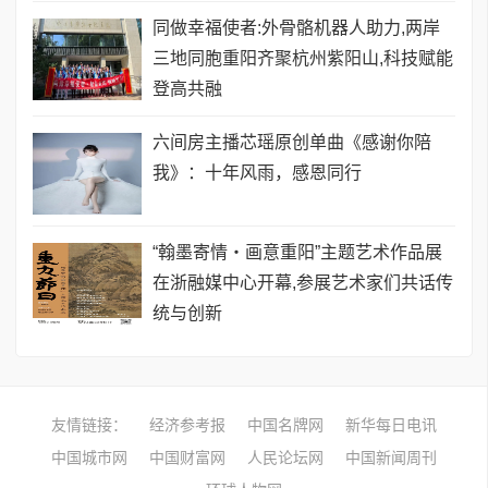
同做幸福使者:外骨骼机器人助力,两岸
三地同胞重阳齐聚杭州紫阳山,科技赋能
登高共融
六间房主播芯瑶原创单曲《感谢你陪
我》：十年风雨，感恩同行
“翰墨寄情・画意重阳”主题艺术作品展
在浙融媒中心开幕,参展艺术家们共话传
统与创新
友情链接：
经济参考报
中国名牌网
新华每日电讯
中国城市网
中国财富网
人民论坛网
中国新闻周刊