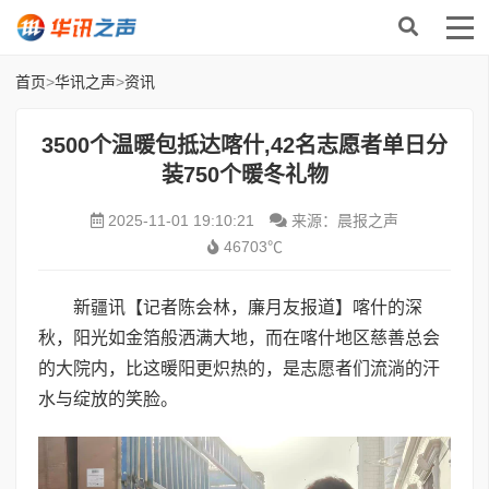
首页
>
华讯之声
>
资讯
3500个温暖包抵达喀什,42名志愿者单日分
装750个暖冬礼物
2025-11-01 19:10:21
来源：晨报之声
46703℃
新疆讯【记者陈会林，廉月友报道】喀什的深
秋，阳光如金箔般洒满大地，而在喀什地区慈善总会
的大院内，比这暖阳更炽热的，是志愿者们流淌的汗
水与绽放的笑脸。