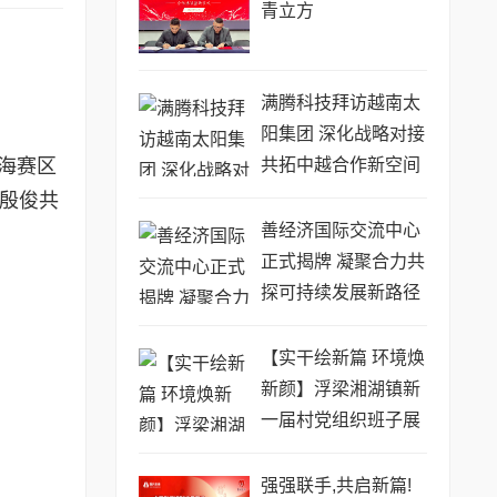
青立方
​满腾科技拜访越南太
阳集团 深化战略对接
上海赛区
共拓中越合作新空间
理殷俊共
善经济国际交流中心
正式揭牌 凝聚合力共
探可持续发展新路径
【实干绘新篇 环境焕
新颜】浮梁湘湖镇新
一届村党组织班子展
新貌
强强联手,共启新篇!