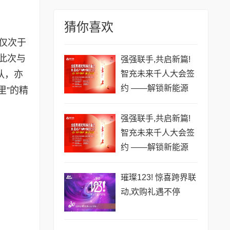
猜你喜欢
，仅次于
此次与
强强联手,共启新篇!
智充未来千人大会签
队，亦
约 ——解锁新能源
里”的精
+文化科技融合新生
态
强强联手,共启新篇!
智充未来千人大会签
约 ——解锁新能源
+文化科技融合新生
态
璀璨123! 惊喜跨界联
动,欢购礼遇不停