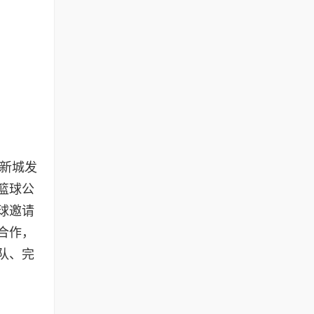
浦新城发
篮球公
球邀请
合作，
队、完