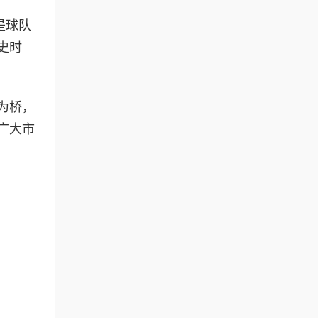
是球队
史时
为桥，
广大市