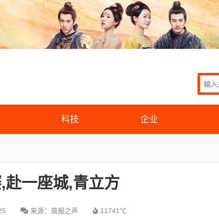
科技
企业
,赴一座城,青立方
25
来源：晨报之声
11741℃