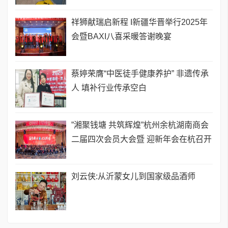
祥狮献瑞启新程 I新疆华晋举行2025年
会暨BAXI八喜采暖答谢晚宴
蔡婷荣膺“中医徒手健康养护” 非遗传承
人 填补行业传承空白
”湘聚钱塘 共筑辉煌”杭州余杭湖南商会
二届四次会员大会暨 迎新年会在杭召开
刘云侠:从沂蒙女儿到国家级品酒师