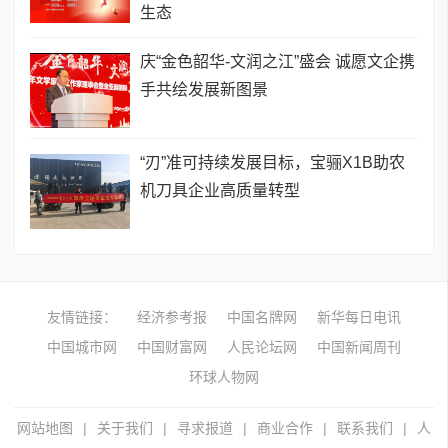
生态
庆“金色韶华-文润之江”盛会 诚愿文企携
手共绘发展新图景
“刃”准可持续发展目标，宝骊X1B助农
机刀具企业高质量转型
友情链接：
经济参考报
中国名牌网
新华每日电讯
中国城市网
中国财富网
人民论坛网
中国新闻周刊
环球人物网
网站地图
|
关于我们
|
寻求报道
|
商业合作
|
联系我们
|
人