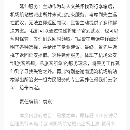
延伸服务：主动作为与人文关怀找到行李箱后，
机场航站楼派出所并未就此结束服务。考虑到失主远
在武汉，无法立即返回领取，民警主动提供了多种解
决方案。“我们可以通过快递将箱子寄到武汉，也可以
暂时保管，等你们返回时领取。”民警在电话中详细说
明了各种选择，并给出了专业建议。最终，景先生选
择了返回延安提取。这种延伸服务，体现了机场公安
“想旅客所想，急旅客所急”的服务理念，将警务工作延
伸到了寻找失物之外。再此特别感谢南泥湾机场航站
楼派出所治安一组为民服务的专业素养值得我们去学
习，给予肯定。
责任编辑：袁东
本文内容转载自：晨报之声，原标题《10分钟寻
回遗失行李箱,南泥湾机场航站楼派出所上演"教科书