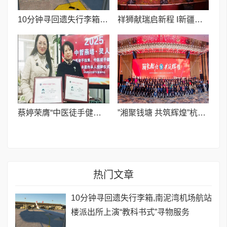
10分钟寻回遗失行李箱,南泥湾机场航站楼派出所上演“教科书式”寻物服务
祥狮献瑞启新程 I新疆华晋举行2025年会暨BAXI八喜采暖答谢晚宴
蔡婷荣膺“中医徒手健康养护” 非遗传承人 填补行业传承空白
”湘聚钱塘 共筑辉煌”杭州余杭湖南商会二届四次会员大会暨 迎新年会在杭召开
热门文章
10分钟寻回遗失行李箱,南泥湾机场航站
楼派出所上演“教科书式”寻物服务